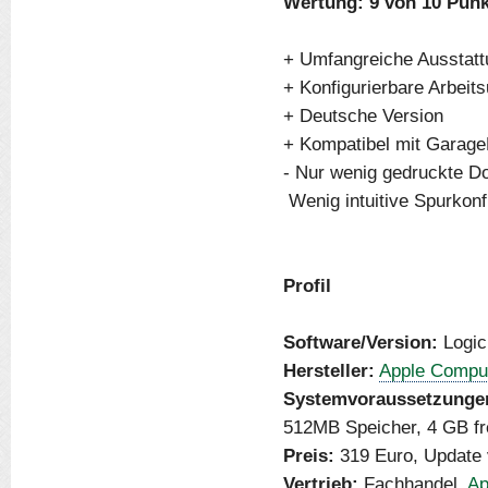
Wertung: 9 von 10 Pun
+ Umfangreiche Ausstatt
+ Konfigurierbare Arbei
+ Deutsche Version
+ Kompatibel mit Garage
- Nur wenig gedruckte D
 Wenig intuitive Spurkon
Profil
Software/Version:
Logic
Hersteller:
Apple Compu
Systemvoraussetzunge
512MB Speicher, 4 GB fre
Preis:
319 Euro, Update 
Vertrieb:
Fachhandel,
Ap