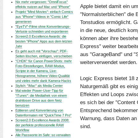
Nix mehr vergessen: "OmniFocus"
Apple bietet damit ein u
effektiv nutzen auf Mac und "iPhone"
Projekt "Mind Movies": einfach Comics
"Normalsterblichen" die 
aus "iPhone"-Videos in "Comic Life"
Tonstudios ermöglicht. 
generieren
"EyeTV"-Filme ohne Konvertierungs-
in die neue, deutlich ko
Verluste schneiden und exportieren
Screen2.0 Excellence Awards: die
können aber ihre bestehe
besten "iPhone" Apps aus dem letzten
Express" weiter bearbeit
Jahr
Es geht auch mit "Vorschau": PDF-
aus "GarageBand" und "
Seiten löschen, einfügen, verschieben
"CHDK" für Canon PowerShots: mehr
weiterverwendet werden.
Foto-Einstellungen, RAW-Modus,
Scripte in der Kamera, Live-
Histogramme, höhere Video-Qualität
Logic Express bietet 18 
und vieles mehr dank Kamera-Hacks
Naturgemäß gibt es eini
Stylish: "iMac" als Media Center
Mal wieder Power-User-Tipp für
Effekten und Loops zwisc
"iTunes": die Mediathek von einem
drahtlosen Drive aus dem Netz
es sich bei der "Conten
benutzen
Entsprechend bekommen U
Editieren und Konvertierung von
Datenformaten mit "QuickTime 7 Pro"
Warnung, dass Daten an
Screen2.0 Excellence Awards 2008:
der perfekte professionelle RAW
sind.
Workflow
Alle Passworte im Safe: so verwalten