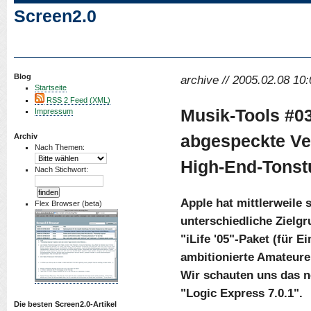
Screen2.0
Blog
archive // 2005.02.08 10:
Startseite
RSS 2 Feed (XML)
Musik-Tools #03
Impressum
abgespeckte Ve
Archiv
Nach Themen:
High-End-Tonst
Nach Stichwort:
Apple hat mittlerweile 
Flex Browser (beta)
unterschiedliche Ziel
"iLife '05"-Paket (für E
ambitionierte Amateure 
Wir schauten uns das n
"Logic Express 7.0.1".
Die besten Screen2.0-Artikel