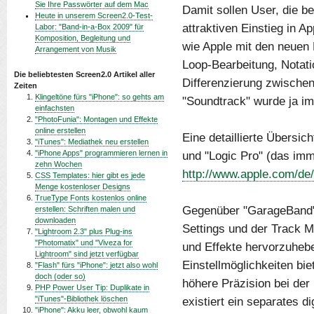
Sie Ihre Passwörter auf dem Mac
Damit sollen User, die be
Heute in unserem Screen2.0-Test-
attraktiven Einstieg in A
Labor: "Band-in-a-Box 2009" für
Komposition, Begleitung und
wie Apple mit den neuen 
Arrangement von Musik
Loop-Bearbeitung, Notati
Die beliebtesten Screen2.0 Artikel aller
Differenzierung zwischen
Zeiten
Klingeltöne fürs "iPhone": so gehts am
"Soundtrack" wurde ja im 
einfachsten
"PhotoFunia": Montagen und Effekte
online erstellen
Eine detaillierte Übersic
"iTunes": Mediathek neu erstellen
"iPhone Apps" programmieren lernen in
und "Logic Pro" (das imm
zehn Wochen
http://www.apple.com/de
CSS Templates: hier gibt es jede
Menge kostenloser Designs
TrueType Fonts kostenlos online
Gegenüber "GarageBand" 
erstellen: Schriften malen und
downloaden
Settings und der Track M
"Lightroom 2.3" plus Plug-ins
"Photomatix" und "Viveza for
und Effekte hervorzuhebe
Lightroom" sind jetzt verfügbar
Einstellmöglichkeiten bie
"Flash" fürs "iPhone": jetzt also wohl
doch (oder so)
höhere Präzision bei der
PHP Power User Tip: Duplikate in
"iTunes"-Bibliothek löschen
existiert ein separates d
"iPhone": Akku leer, obwohl kaum