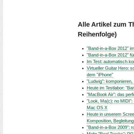
Alle Artikel zum 
Reihenfolge)
"Band-in-a-Box 2012" im 
"Band-in-a-Box 2012" fü
Im Test: automatisch k
Virtueller Guitar Hero:
dem "iPhone"
"Ludwig": komponieren, 
Heute im Testlabor: "Ba
"MacBook Air": das perf
"Look, Ma(c): no MIDI":
Mac OS X
Heute in unserem Screen
Komposition, Begleitun
"Band-in-a-Box 2009": r