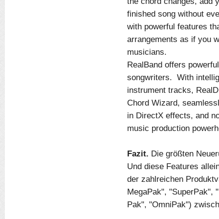
the chord changes, add y
finished song without ev
with powerful features t
arrangements as if you we
musicians.
RealBand offers powerful
songwriters. With intell
instrument tracks, RealD
Chord Wizard, seamlessly 
in DirectX effects, and n
music production powerh
Fazit.
Die größten Neuer
Und diese Features allein
der zahlreichen Produktv
MegaPak", "SuperPak", "
Pak", "OmniPak") zwisch