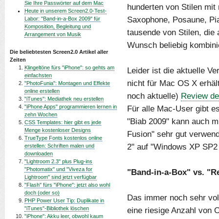
Sie Ihre Passwörter auf dem Mac
hunderten von Stilen mit
Heute in unserem Screen2.0-Test-
Saxophone, Posaune, Pian
Labor: "Band-in-a-Box 2009" für
Komposition, Begleitung und
tausende von Stilen, die
Arrangement von Musik
Wunsch beliebig kombini
Die beliebtesten Screen2.0 Artikel aller
Zeiten
Klingeltöne fürs "iPhone": so gehts am
Leider ist die aktuelle 
einfachsten
nicht für Mac OS X erhält
"PhotoFunia": Montagen und Effekte
online erstellen
noch aktuelle)
Review de
"iTunes": Mediathek neu erstellen
"iPhone Apps" programmieren lernen in
Für alle Mac-User gibt e
zehn Wochen
"Biab 2009" kann auch m
CSS Templates: hier gibt es jede
Menge kostenloser Designs
Fusion" sehr gut verwen
TrueType Fonts kostenlos online
2" auf "Windows XP SP2 
erstellen: Schriften malen und
downloaden
"Lightroom 2.3" plus Plug-ins
"Photomatix" und "Viveza for
"Band-in-a-Box" vs. "R
Lightroom" sind jetzt verfügbar
"Flash" fürs "iPhone": jetzt also wohl
doch (oder so)
Das immer noch sehr voll
PHP Power User Tip: Duplikate in
"iTunes"-Bibliothek löschen
eine riesige Anzahl von 
"iPhone": Akku leer, obwohl kaum