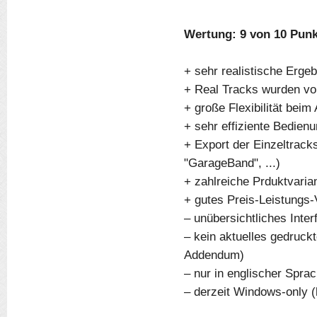
Wertung: 9 von 10 Pun
+ sehr realistische Erge
+ Real Tracks wurden vo
+ große Flexibilität bei
+ sehr effiziente Bedien
+ Export der Einzeltrac
"GarageBand", ...)
+ zahlreiche Prduktvaria
+ gutes Preis-Leistungs-
– unübersichtliches Inter
– kein aktuelles gedruc
Addendum)
– nur in englischer Spra
– derzeit Windows-only (