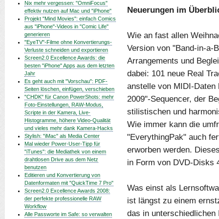
Nix mehr vergessen: "OmniFocus"
Neuerungen im Überbli
effektiv nutzen auf Mac und "iPhone"
Projekt "Mind Movies": einfach Comics
aus "iPhone"-Videos in "Comic Life"
Wie an fast allen Weihna
generieren
"EyeTV"-Filme ohne Konvertierungs-
Version von "Band-in-a-B
Verluste schneiden und exportieren
Screen2.0 Excellence Awards: die
Arrangements und Begle
besten "iPhone" Apps aus dem letzten
dabei: 101 neue Real Tra
Jahr
Es geht auch mit "Vorschau": PDF-
anstelle von MIDI-Daten 
Seiten löschen, einfügen, verschieben
"CHDK" für Canon PowerShots: mehr
2009"-Sequencer, der Be
Foto-Einstellungen, RAW-Modus,
stilistischen und harmon
Scripte in der Kamera, Live-
Histogramme, höhere Video-Qualität
Wie immer kann die umfr
und vieles mehr dank Kamera-Hacks
"EverythingPak" auch ferti
Stylish: "iMac" als Media Center
Mal wieder Power-User-Tipp für
erworben werden. Dieses
"iTunes": die Mediathek von einem
drahtlosen Drive aus dem Netz
in Form von DVD-Disks 4
benutzen
Editieren und Konvertierung von
Datenformaten mit "QuickTime 7 Pro"
Was einst als Lernsoftwa
Screen2.0 Excellence Awards 2008:
der perfekte professionelle RAW
ist längst zu einem ern
Workflow
das in unterschiedliche
Alle Passworte im Safe: so verwalten