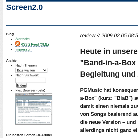
Screen2.0
Blog
review // 2009.02.05 08:5
Startseite
RSS 2 Feed (XML)
Heute in unser
Impressum
"Band-in-a-Box 
Archiv
Nach Themen:
Begleitung und
Nach Stichwort:
PGMusic hat konsequen
Flex Browser (beta)
a-Box" (kurz: "BiaB") a
damit einen niemals zu
von Songs basierend au
die neue Version – und 
allerdings nicht ganz e
Die besten Screen2.0-Artikel