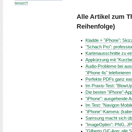
benutzt?!
Alle Artikel zum 
Reihenfolge)
Kladde + "iPhone": Skizz
"Schach Pro": professio
Kartenausschnitte zu 
Appkürzung mit "Kurzbef
Audio-Probleme bei ausg
"iPhone 4s" telefonieren
Perfekte PDFs ganz eas
Im Praxis-Test: "BlowUp 
Die besten "iPhone"-Ap
"iPhone": ausgehende A
Im Test: "Navigon Mobil
"iPhone"-Kamera: (kabel
Samsung macht sich übe
"ImageOptim": PNG, JPE
"Gilberto Gil"-App: alle