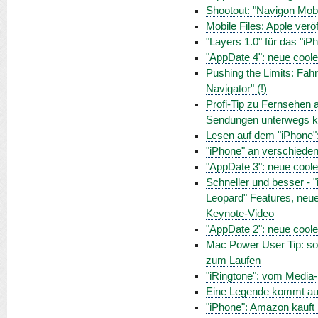
Shootout: "Navigon Mobi
Mobile Files: Apple verö
"Layers 1.0" für das "i
"AppDate 4": neue cool
Pushing the Limits: Fah
Navigator" (!)
Profi-Tip zu Fernsehen
Sendungen unterwegs 
Lesen auf dem "iPhone": 
"iPhone" an verschiede
"AppDate 3": neue cool
Schneller und besser - 
Leopard" Features, neue
Keynote-Video
"AppDate 2": neue cool
Mac Power User Tip: so
zum Laufen
"iRingtone": vom Media-
Eine Legende kommt auf
"iPhone": Amazon kauft