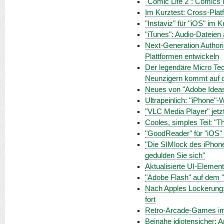
"Comic Life 2": Comics 
Im Kurztest: Cross-Plat
"Instaviz" für "iOS" im
"iTunes": Audio-Dateien 
Next-Generation Authori
Plattformen entwickeln
Der legendäre Micro Tec
Neunzigern kommt auf d
Neues von "Adobe Ideas
Ultrapeinlich: "iPhone"-
"VLC Media Player" jetz
Cooles, simples Teil: "Th
"GoodReader" für "iOS" w
"Die SIMlock des iPhon
gedulden Sie sich"
Aktualisierte UI-Elemen
"Adobe Flash" auf dem "
Nach Apples Lockerung: 
fort
Retro-Arcade-Games im
Beinahe idiotensicher: 