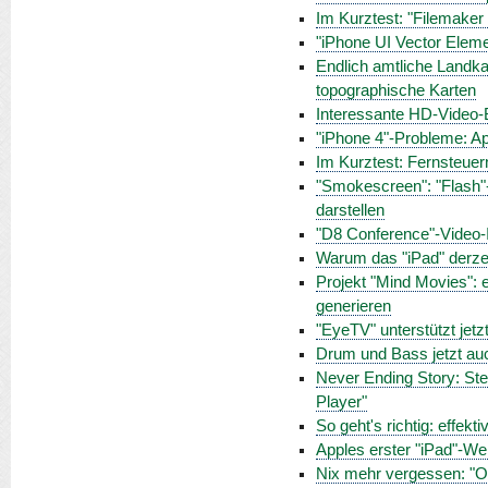
Im Kurztest: "Filemaker 
"iPhone UI Vector Elemen
Endlich amtliche Landkar
topographische Karten
Interessante HD-Video-B
"iPhone 4"-Probleme: A
Im Kurztest: Fernsteuer
"Smokescreen": "Flash"-
darstellen
"D8 Conference"-Video-In
Warum das "iPad" derze
Projekt "Mind Movies": 
generieren
"EyeTV" unterstützt jetz
Drum und Bass jetzt auc
Never Ending Story: Stev
Player"
So geht's richtig: effek
Apples erster "iPad"-We
Nix mehr vergessen: "O