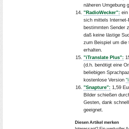
näheren Umgebung gib
"RadioWecker":
ein
sich mittels Interne
bestimmten Sender zu
daß keine lästige Su
zum Beispiel um die
erhalten.
"iTranslate Plus":
15
(d.h. benötigt eine 
beliebigen Sprachpa
kostenlose Version
"
"Snapture":
1,59 Eur
Bilder schießen durc
Gesten, dank schnell
geeignet.
Diesen Artikel merken
Interessant? Ein wertvoller A