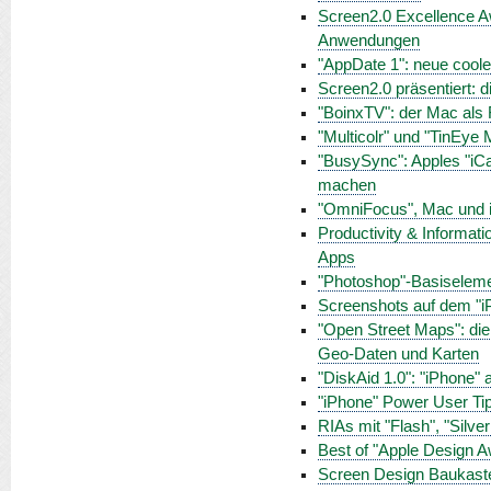
Screen2.0 Excellence Aw
Anwendungen
"AppDate 1": neue cool
Screen2.0 präsentiert: 
"BoinxTV": der Mac als
"Multicolr" und "TinEye
"BusySync": Apples "iCa
machen
"OmniFocus", Mac und i
Productivity & Informati
Apps
"Photoshop"-Basiselemen
Screenshots auf dem "i
"Open Street Maps": die
Geo-Daten und Karten
"DiskAid 1.0": "iPhone" a
"iPhone" Power User Ti
RIAs mit "Flash", "Silve
Best of "Apple Design 
Screen Design Baukaste