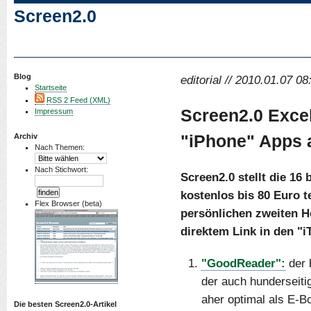
Screen2.0
Blog
editorial // 2010.01.07 08
Startseite
RSS 2 Feed (XML)
Screen2.0 Exce
Impressum
"iPhone" Apps 
Archiv
Nach Themen:
Nach Stichwort:
Screen2.0 stellt die 16
kostenlos bis 80 Euro t
Flex Browser (beta)
persönlichen zweiten H
direktem Link in den "i
"GoodReader":
der 
der auch hunderseit
aher optimal als E-B
Die besten Screen2.0-Artikel