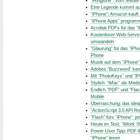
"iRingtone": vom Media-
Eine Legende kommt auf
"iPhone": Amazon kauft
"iPhone Apps" programm
Acrobat PDFs für das "i
Kostenloser Web-Service
umwandeln
"Glaurung" für das "iPh
Phone
Musik auf dem "iPhone"
Adobes "Buzzword" kann
Mit "PhotoKeys" und "i
Stylish: "iMac" als Medi
Endlich "PDF" und "Flas
Mobile
Überraschung: das ideal
"ActionScript 3.0 API Re
"Flash" fürs "iPhone": je
Heute im Test: "iWork '0
Power User Tipp: PDF-E-
"iPhone" lesen