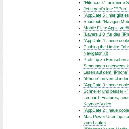
"Hitchcock": animierte 
Jetzt geht's los: "EPub
"AppDate 5": hier gibt e
Shootout: "Navigon Mobi
Mobile Files: Apple verö
"Layers 1.0" für das "i
"AppDate 4": neue cool
Pushing the Limits: Fah
Navigator" (!)
Profi-Tip zu Fernsehen
Sendungen unterwegs 
Lesen auf dem "iPhone": 
"iPhone" an verschiede
"AppDate 3": neue cool
Schneller und besser - 
Leopard" Features, neue
Keynote-Video
"AppDate 2": neue cool
Mac Power User Tip: so
zum Laufen