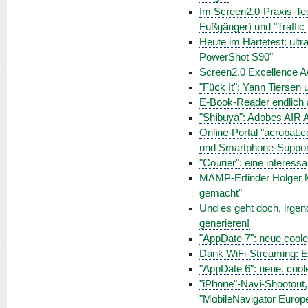
Im Screen2.0-Praxis-Test
Fußgänger) und "Traffic 
Heute im Härtetest: ul
PowerShot S90"
Screen2.0 Excellence Aw
"Fück It": Yann Tiersen 
E-Book-Reader endlich a
"Shibuya": Adobes AIR 
Online-Portal "acrobat.c
und Smartphone-Suppor
"Courier": eine interess
MAMP-Erfinder Holger M
gemacht"
Und es geht doch, irgen
generieren!
"AppDate 7": neue cool
Dank WiFi-Streaming: El
"AppDate 6": neue, coo
"iPhone"-Navi-Shootout
"MobileNavigator Europ