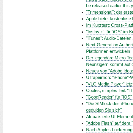
be released earlier this 
"Trimensional": der ers
Apple bietet kostenlose
Im Kurztest: Cross-Plat
"Instaviz" für "iOS" im
"iTunes": Audio-Dateien 
Next-Generation Authori
Plattformen entwickeln
Der legendäre Micro Tec
Neunzigern kommt auf d
Neues von "Adobe Ideas
Ultrapeinlich: "iPhone"-
"VLC Media Player" jetz
Cooles, simples Teil: "Th
"GoodReader" für "iOS" w
"Die SIMlock des iPhon
gedulden Sie sich"
Aktualisierte UI-Elemen
"Adobe Flash" auf dem "
Nach Apples Lockerung: 