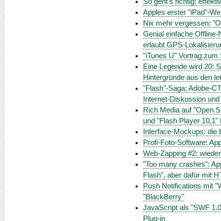
So geht's richtig: effek
Apples erster "iPad"-We
Nix mehr vergessen: "O
Genial einfache Offline-
erlaubt GPS-Lokalisieru
"iTunes U" Vortrag zum 
Eine Legende wird 20: S
Hintergründe aus den le
"Flash"-Saga: Adobe-CT
Internet-Diskussion und
Rich Media auf "Open Sc
und "Flash Player 10.1
Interface-Mockups: die b
Profi-Foto-Software: Appl
Web-Zapping #2: wieder 
"Too many crashes": App
Flash", aber dafür mit 
Push Notifications mit 
"BlackBerry"
JavaScript als "SWF 1.0
Plug-in