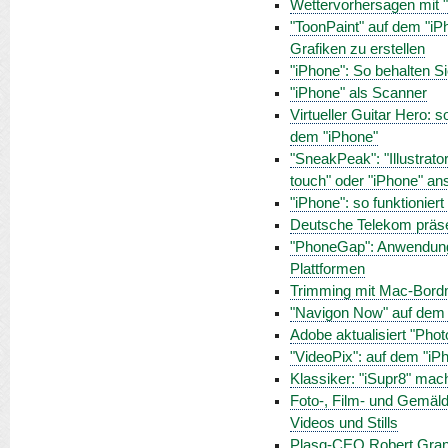
Wettervorhersagen mit 
"ToonPaint" auf dem "iP
Grafiken zu erstellen
"iPhone": So behalten Si
"iPhone" als Scanner
Virtueller Guitar Hero:
dem "iPhone"
"SneakPeak": "Illustrat
touch" oder "iPhone" a
"iPhone": so funktionie
Deutsche Telekom präse
"PhoneGap": Anwendung
Plattformen
Trimming mit Mac-Bordmi
"Navigon Now" auf dem 
Adobe aktualisiert "Phot
"VideoPix": auf dem "iP
Klassiker: "iSupr8" ma
Foto-, Film- und Gemäld
Videos und Stills
Plasq-CEO Robert Grant i