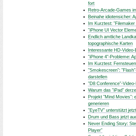
fort
Retro-Arcade-Games im
Beinahe idiotensicher: 
Im Kurztest: "Filemaker 
"iPhone UI Vector Elemen
Endlich amtliche Landkar
topographische Karten
Interessante HD-Video-B
"iPhone 4"-Probleme: A
Im Kurztest: Fernsteuer
"Smokescreen": "Flash"-
darstellen
"D8 Conference"-Video-In
Warum das "iPad" derze
Projekt "Mind Movies": 
generieren
"EyeTV" unterstützt jetz
Drum und Bass jetzt auc
Never Ending Story: Stev
Player"