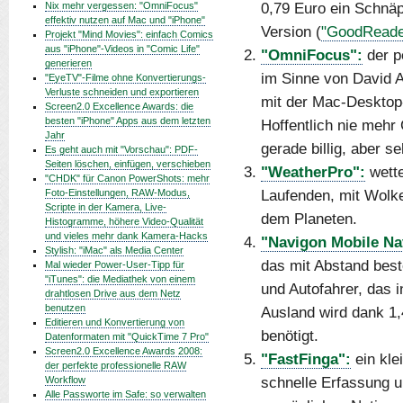
0,79 Euro ein Schnäp
Nix mehr vergessen: "OmniFocus"
effektiv nutzen auf Mac und "iPhone"
Version (
"GoodReader
Projekt "Mind Movies": einfach Comics
aus "iPhone"-Videos in "Comic Life"
"OmniFocus":
der p
generieren
im Sinne von David A
"EyeTV"-Filme ohne Konvertierungs-
Verluste schneiden und exportieren
mit der Mac-Desktop
Screen2.0 Excellence Awards: die
besten "iPhone" Apps aus dem letzten
Hoffentlich nie mehr
Jahr
gerade billig, aber s
Es geht auch mit "Vorschau": PDF-
Seiten löschen, einfügen, verschieben
"WeatherPro":
wette
"CHDK" für Canon PowerShots: mehr
Laufenden, mit Wolken
Foto-Einstellungen, RAW-Modus,
Scripte in der Kamera, Live-
dem Planeten.
Histogramme, höhere Video-Qualität
und vieles mehr dank Kamera-Hacks
"Navigon Mobile Na
Stylish: "iMac" als Media Center
das mit Abstand bes
Mal wieder Power-User-Tipp für
"iTunes": die Mediathek von einem
und Autofahrer, das i
drahtlosen Drive aus dem Netz
benutzen
Ausland wird dank 1
Editieren und Konvertierung von
benötigt.
Datenformaten mit "QuickTime 7 Pro"
Screen2.0 Excellence Awards 2008:
"FastFinga":
ein kle
der perfekte professionelle RAW
schnelle Erfassung u
Workflow
Alle Passworte im Safe: so verwalten