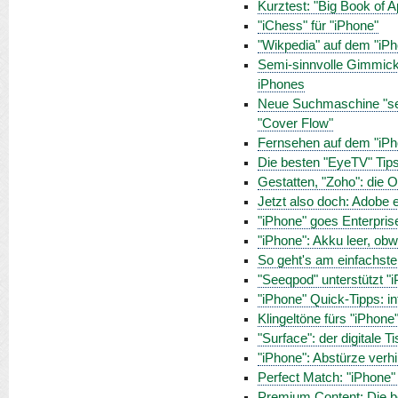
Kurztest: "Big Book of 
"iChess" für "iPhone"
"Wikpedia" auf dem "iPh
Semi-sinnvolle Gimmic
iPhones
Neue Suchmaschine "sea
"Cover Flow"
Fernsehen auf dem "iPh
Die besten "EyeTV" Tip
Gestatten, "Zoho": die O
Jetzt also doch: Adobe e
"iPhone" goes Enterpris
"iPhone": Akku leer, ob
So geht's am einfachst
"Seeqpod" unterstützt 
"iPhone" Quick-Tipps: i
Klingeltöne fürs "iPhone
"Surface": der digitale T
"iPhone": Abstürze verh
Perfect Match: "iPhone"
Premium Content: Die be