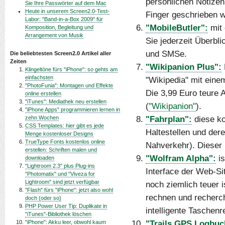
persönlichen Notizen
Sie Ihre Passwörter auf dem Mac
Heute in unserem Screen2.0-Test-
Finger geschrieben w
Labor: "Band-in-a-Box 2009" für
"MobileButler":
mit 
Komposition, Begleitung und
Arrangement von Musik
Sie jederzeit Überbl
und SMSe.
Die beliebtesten Screen2.0 Artikel aller
Zeiten
"Wikipanion Plus":
Klingeltöne fürs "iPhone": so gehts am
einfachsten
"Wikipedia" mit einem
"PhotoFunia": Montagen und Effekte
Die 3,99 Euro teure 
online erstellen
"iTunes": Mediathek neu erstellen
(
"Wikipanion"
).
"iPhone Apps" programmieren lernen in
"Fahrplan":
diese ko
zehn Wochen
CSS Templates: hier gibt es jede
Haltestellen und der
Menge kostenloser Designs
TrueType Fonts kostenlos online
Nahverkehr). Dieser 
erstellen: Schriften malen und
"Wolfram Alpha":
is
downloaden
"Lightroom 2.3" plus Plug-ins
Interface der Web-Si
"Photomatix" und "Viveza for
Lightroom" sind jetzt verfügbar
noch ziemlich teuer is
"Flash" fürs "iPhone": jetzt also wohl
rechnen und recherch
doch (oder so)
PHP Power User Tip: Duplikate in
intelligente Taschen
"iTunes"-Bibliothek löschen
"Trails GPS Logbuc
"iPhone": Akku leer, obwohl kaum