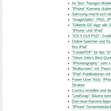
Im Test: "Navigon Mobil
"iPhone"-Kamera: (kabel
Samsung macht sich übe
"ImageOptim": PNG, JPE
"Gilberto Gil"-App: alle
"iPhone" und "iPad"
"iOS 5 GUI PSD": Grafi
Online-Speicher und To
fürs iPad"
"CreatePDF" für das "i
"Steve Jobs’s Best Quo
"iPhoneography": sehr 
"Multiscreen" mit "Flash
"iPad"-Publikationen mi
Power User Trick: "iPho
Struktur
Comics erstellen und da
"LeafSnap": Bäume bes
Drei neue Kamera-Apps: 
"iPhone"-Sicherheitslüc