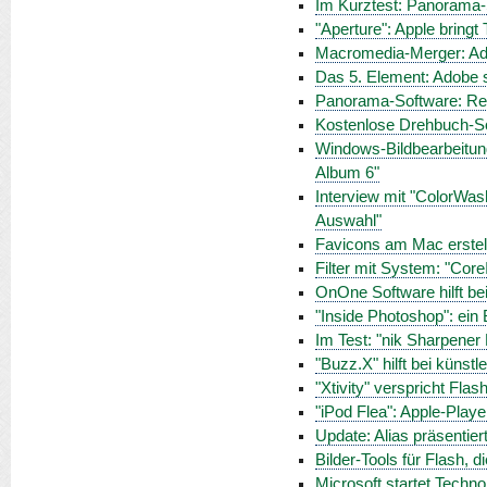
Im Kurztest: Panorama-S
"Aperture": Apple bringt 
Macromedia-Merger: Ad
Das 5. Element: Adobe s
Panorama-Software: RealV
Kostenlose Drehbuch-So
Windows-Bildbearbeitung
Album 6"
Interview mit "ColorWa
Auswahl"
Favicons am Mac erstel
Filter mit System: "Co
OnOne Software hilft be
"Inside Photoshop": ein B
Im Test: "nik Sharpener 
"Buzz.X" hilft bei künst
"Xtivity" verspricht Fl
"iPod Flea": Apple-Play
Update: Alias präsentie
Bilder-Tools für Flash, 
Microsoft startet Techno