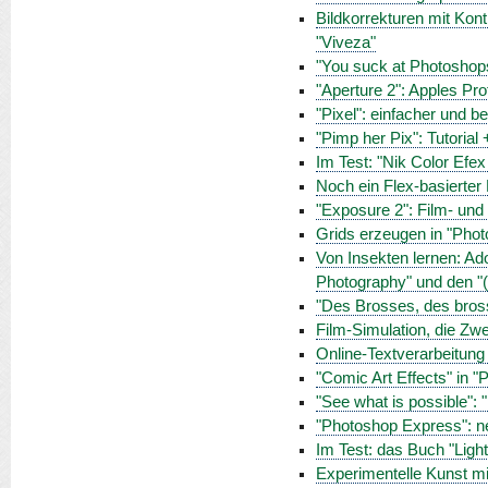
Bildkorrekturen mit Kont
"Viveza"
"You suck at Photoshop
"Aperture 2": Apples Pro
"Pixel": einfacher und b
"Pimp her Pix": Tutoria
Im Test: "Nik Color Efex
Noch ein Flex-basierter 
"Exposure 2": Film- un
Grids erzeugen in "Phot
Von Insekten lernen: Ad
Photography" und den "
"Des Brosses, des bross
Film-Simulation, die Zwe
Online-Textverarbeitung
"Comic Art Effects" in 
"See what is possible"
"Photoshop Express": n
Im Test: das Buch "Ligh
Experimentelle Kunst mit