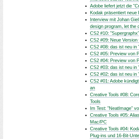
Adobe liefert jetzt die "
Kodak präsentiert neue 
Interview mit Johan Gie
design program, let the 
CS2 #10: "Supergraphx" 
CS2 #09: Neue Version 
CS2 #08: das ist neu in
CS2 #05: Preview von Ph
CS2 #04: Preview von Ph
CS2 #03: das ist neu in "
CS2 #02: das ist neu i
CS2 #01: Adobe kündigt
an
Creative Tools #08: Core
Tools
Im Test: "NeatImage" v
Creative Tools #05: Ali
Mac/PC
Creative Tools #04: Kod
Plug-ins und 16-Bit-Unt