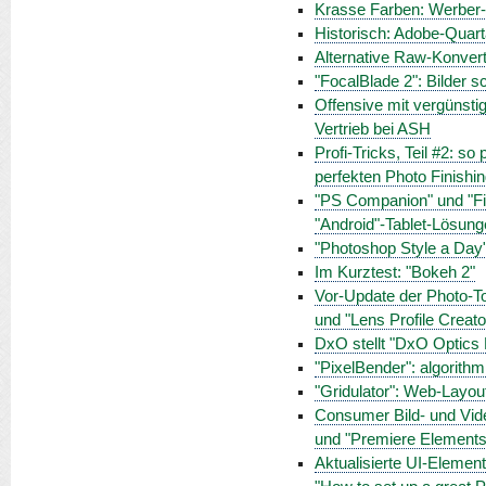
Krasse Farben: Werber-
Historisch: Adobe-Quart
Alternative Raw-Konverti
"FocalBlade 2": Bilder s
Offensive mit vergünsti
Vertrieb bei ASH
Profi-Tricks, Teil #2: s
perfekten Photo Finishi
"PS Companion" und "Fin
"Android"-Tablet-Lösun
"Photoshop Style a Day"
Im Kurztest: "Bokeh 2"
Vor-Update der Photo-To
und "Lens Profile Creato
DxO stellt "DxO Optics
"PixelBender": algorithm
"Gridulator": Web-Layout
Consumer Bild- und Vide
und "Premiere Elements
Aktualisierte UI-Elemen