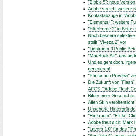
"Bibble 5": neue Versio
Adobe streicht weitere 6
Kontaktabzüge in "Adob
"Elements+": weitere Fu
"FilterForge 2" in Beta:
Noch bessere selektive 
stellt "Viveza 2" vor
"Lightroom 3 Public Beta
"MacBook Air": das perf
Und es geht doch, irgen
generieren!
"Photoshop Preview" ze
Die Zukunft von "Flash"
AFCS ("Adobe Flash Col
Bilder einer Geschichte
Alien Skin veröffentlich
Unscharfe Hintergründe
"Flickroom": "Flickr"-Cl
Adobe freut sich: Mark
"Layers 1.0" für das "i
"AppDate 4": neue cool