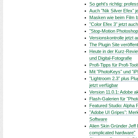
So geht's richtig: profe
Auch "Nik Silver Efex" j
Masken wie beim Film be
"Color Efex 3" jetzt auc
"Stop-Motion Photoshop"
Versionskontrolle jetzt 
The Plugin Site veröffen
Heute in der Kurz-Revi
und Digital-Fotografie
Profi-Tipps für Profi-Too
Mit "PhotoKeys" und "i
"Lightroom 2.3" plus Plu
jetzt verfügbar
Version 11.0.1: Adobe a
Flash-Galerien für "Ph
Featured Studio: Alpha P
"Adobe UI Gripes": Merk
Software
Alien Skin Gründer Jeff 
complicated hardware"