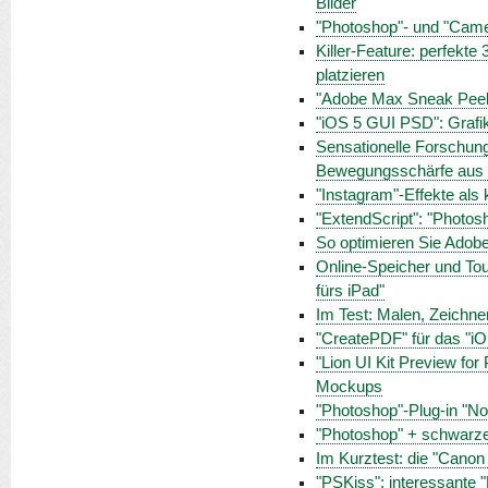
Bilder
"Photoshop"- und "Came
Killer-Feature: perfekte
platzieren
"Adobe Max Sneak Peeks
"iOS 5 GUI PSD": Grafi
Sensationelle Forschun
Bewegungsschärfe aus B
"Instagram"-Effekte als
"ExtendScript": "Photos
So optimieren Sie Adobe
Online-Speicher und To
fürs iPad"
Im Test: Malen, Zeichnen
"CreatePDF" für das "i
"Lion UI Kit Preview fo
Mockups
"Photoshop"-Plug-in "N
"Photoshop" + schwarz
Im Kurztest: die "Cano
"PSKiss": interessante