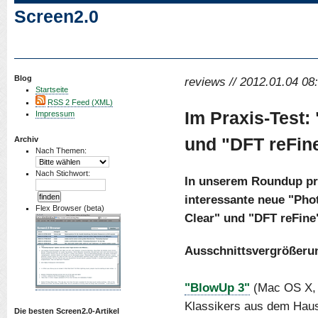
Screen2.0
Blog
reviews // 2012.01.04 08:
Startseite
RSS 2 Feed (XML)
Im Praxis-Test:
Impressum
und "DFT reFin
Archiv
Nach Themen:
Nach Stichwort:
In unserem Roundup prä
interessante neue "Pho
Flex Browser (beta)
Clear" und "DFT reFine
Ausschnittsvergrößerun
"BlowUp 3"
(Mac OS X, 
Klassikers aus dem Haus
Die besten Screen2.0-Artikel