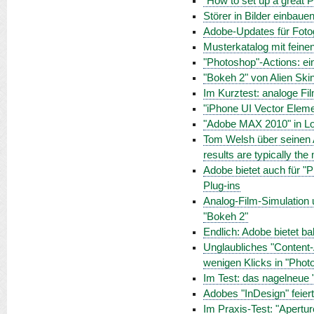
"How to set up a great
Störer in Bilder einbau
Adobe-Updates für Fotog
Musterkatalog mit feine
"Photoshop"-Actions: e
"Bokeh 2" von Alien Ski
Im Kurztest: analoge Fi
"iPhone UI Vector Elemen
"Adobe MAX 2010" in L
Tom Welsh über seinen A
results are typically the 
Adobe bietet auch für "
Plug-ins
Analog-Film-Simulation 
"Bokeh 2"
Endlich: Adobe bietet b
Unglaubliches "Content-
wenigen Klicks in "Pho
Im Test: das nagelneue 
Adobes "InDesign" feier
Im Praxis-Test: "Apertur