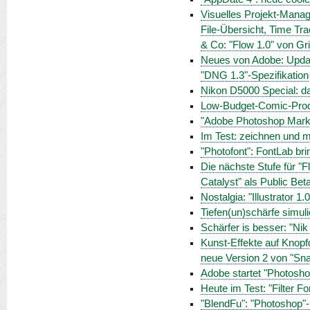
Visuelles Projekt-Manag
File-Übersicht, Time Tra
& Co: "Flow 1.0" von Gr
Neues von Adobe: Updat
"DNG 1.3"-Spezifikation
Nikon D5000 Special: da
Low-Budget-Comic-Produ
"Adobe Photoshop Marketpl
Im Test: zeichnen und m
"Photofont": FontLab bri
Die nächste Stufe für "Fl
Catalyst" als Public Bet
Nostalgia: "Illustrator 1.
Tiefen(un)schärfe simul
Schärfer is besser: "Nik
Kunst-Effekte auf Knopfd
neue Version 2 von "Sna
Adobe startet "Photosh
Heute im Test: "Filter F
"BlendFu": "Photoshop"