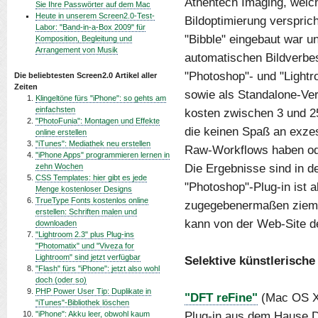
Athentech Imaging, welch
Sie Ihre Passwörter auf dem Mac
Heute in unserem Screen2.0-Test-
Bildoptimierung verspric
Labor: "Band-in-a-Box 2009" für
"Bibble" eingebaut war u
Komposition, Begleitung und
Arrangement von Musik
automatischen Bildverbes
"Photoshop"- und "Lightr
Die beliebtesten Screen2.0 Artikel aller
Zeiten
sowie als Standalone-Ve
Klingeltöne fürs "iPhone": so gehts am
einfachsten
kosten zwischen 3 und 250
"PhotoFunia": Montagen und Effekte
die keinen Spaß an exze
online erstellen
"iTunes": Mediathek neu erstellen
Raw-Workflows haben ode
"iPhone Apps" programmieren lernen in
Die Ergebnisse sind in de
zehn Wochen
CSS Templates: hier gibt es jede
"Photoshop"-Plug-in ist a
Menge kostenloser Designs
TrueType Fonts kostenlos online
zugegebenermaßen ziemli
erstellen: Schriften malen und
kann von der Web-Site de
downloaden
"Lightroom 2.3" plus Plug-ins
"Photomatix" und "Viveza for
Lightroom" sind jetzt verfügbar
Selektive künstlerische
"Flash" fürs "iPhone": jetzt also wohl
doch (oder so)
PHP Power User Tip: Duplikate in
"DFT reFine"
(Mac OS X,
"iTunes"-Bibliothek löschen
Plug-in aus dem Hause Dig
"iPhone": Akku leer, obwohl kaum