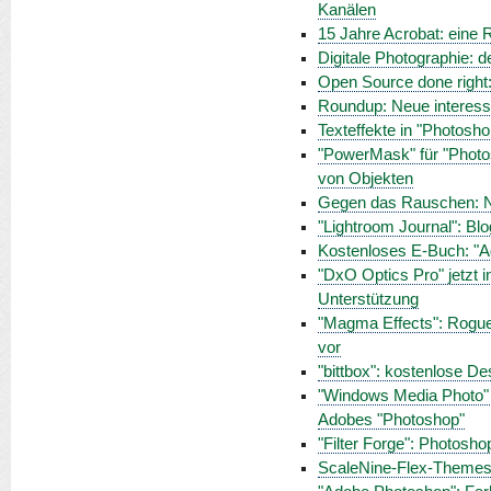
Kanälen
15 Jahre Acrobat: eine
Digitale Photographie: 
Open Source done right:
Roundup: Neue interess
Texteffekte in "Photosho
"PowerMask" für "Photosh
von Objekten
Gegen das Rauschen: Ni
"Lightroom Journal": Blo
Kostenloses E-Buch: "A
"DxO Optics Pro" jetzt in
Unterstützung
"Magma Effects": Rogue S
vor
"bittbox": kostenlose D
"Windows Media Photo" in
Adobes "Photoshop"
"Filter Forge": Photosho
ScaleNine-Flex-Themes: