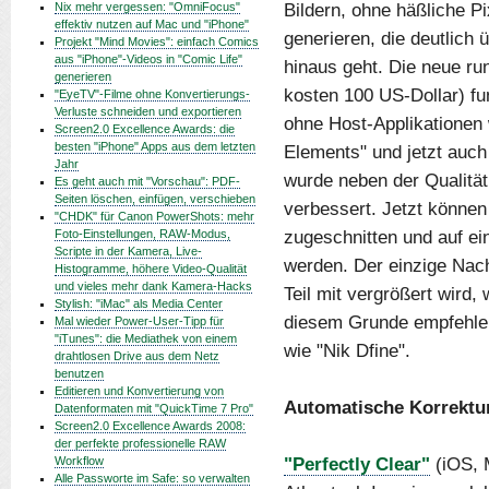
Bildern, ohne häßliche P
Nix mehr vergessen: "OmniFocus"
effektiv nutzen auf Mac und "iPhone"
generieren, die deutlich 
Projekt "Mind Movies": einfach Comics
aus "iPhone"-Videos in "Comic Life"
hinaus geht. Die neue ru
generieren
kosten 100 US-Dollar) fu
"EyeTV"-Filme ohne Konvertierungs-
Verluste schneiden und exportieren
ohne Host-Applikationen
Screen2.0 Excellence Awards: die
besten "iPhone" Apps aus dem letzten
Elements" und jetzt auch
Jahr
wurde neben der Qualitä
Es geht auch mit "Vorschau": PDF-
Seiten löschen, einfügen, verschieben
verbessert. Jetzt könne
"CHDK" für Canon PowerShots: mehr
zugeschnitten und auf ei
Foto-Einstellungen, RAW-Modus,
Scripte in der Kamera, Live-
werden. Der einzige Nach
Histogramme, höhere Video-Qualität
und vieles mehr dank Kamera-Hacks
Teil mit vergrößert wird, 
Stylish: "iMac" als Media Center
diesem Grunde empfehlen
Mal wieder Power-User-Tipp für
"iTunes": die Mediathek von einem
wie "Nik Dfine".
drahtlosen Drive aus dem Netz
benutzen
Editieren und Konvertierung von
Automatische Korrektur
Datenformaten mit "QuickTime 7 Pro"
Screen2.0 Excellence Awards 2008:
der perfekte professionelle RAW
"Perfectly Clear"
(iOS, 
Workflow
Alle Passworte im Safe: so verwalten