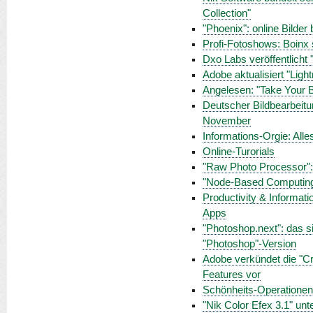
Collection"
"Phoenix": online Bilder 
Profi-Fotoshows: Boinx s
Dxo Labs veröffentlicht
Adobe aktualisiert "Lig
Angelesen: "Take Your Be
Deutscher Bildbearbeit
November
Informations-Orgie: Alle
Online-Turorials
"Raw Photo Processor"
"Node-Based Computing"
Productivity & Informati
Apps
"Photoshop.next": das s
"Photoshop"-Version
Adobe verkündet die "Cr
Features vor
Schönheits-Operationen
"Nik Color Efex 3.1" unte