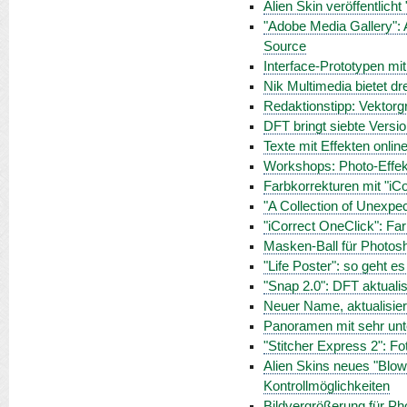
Alien Skin veröffentlicht
"Adobe Media Gallery": A
Source
Interface-Prototypen mit
Nik Multimedia bietet dr
Redaktionstipp: Vektorg
DFT bringt siebte Versio
Texte mit Effekten onlin
Workshops: Photo-Effek
Farbkorrekturen mit "iCo
"A Collection of Unexpe
"iCorrect OneClick": Far
Masken-Ball für Photosho
"Life Poster": so geht es 
"Snap 2.0": DFT aktualis
Neuer Name, aktualisier
Panoramen mit sehr unte
"Stitcher Express 2": F
Alien Skins neues "Blow
Kontrollmöglichkeiten
Bildvergrößerung für Pho