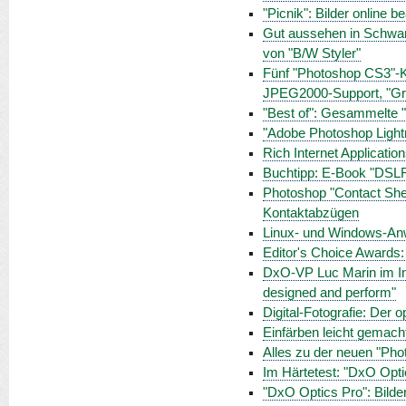
"Picnik": Bilder online b
Gut aussehen in Schwarz
von "B/W Styler"
Fünf "Photoshop CS3"-K
JPEG2000-Support, "Gr
"Best of": Gesammelte "
"Adobe Photoshop Light
Rich Internet Applicatio
Buchtipp: E-Book "DSL
Photoshop "Contact Shee
Kontaktabzügen
Linux- und Windows-An
Editor's Choice Awards:
DxO-VP Luc Marin im Int
designed and perform"
Digital-Fotografie: Der 
Einfärben leicht gemacht:
Alles zu der neuen "Ph
Im Härtetest: "DxO Opti
"DxO Optics Pro": Bilde