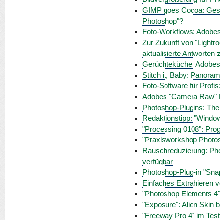
GIMP goes Cocoa: Gesta
Photoshop"?
Foto-Workflows: Adobes
Zur Zukunft von "Lightr
aktualisierte Antworten
Gerüchteküche: Adobes "
Stitch it, Baby: Panor
Foto-Software für Profis
Adobes "Camera Raw" Pl
Photoshop-Plugins: The 
Redaktionstipp: "Windo
"Processing 0108": Prog
"Praxisworkshop Photo
Rauschreduzierung: Pho
verfügbar
Photoshop-Plug-in "Sna
Einfaches Extrahieren v
"Photoshop Elements 4"
"Exposure": Alien Skin b
"Freeway Pro 4" im Test