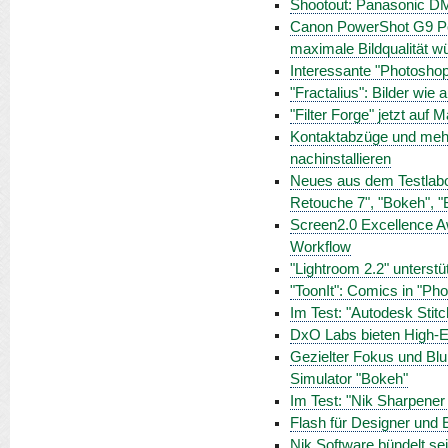
Shootout: Panasonic 
Canon PowerShot G9 Pow
maximale Bildqualität 
Interessante "Photosho
"Fractalius": Bilder wie 
"Filter Forge" jetzt auf 
Kontaktabzüge und mehr
nachinstallieren
Neues aus dem Testlabor
Retouche 7", "Bokeh", 
Screen2.0 Excellence A
Workflow
"Lightroom 2.2" unterst
"ToonIt": Comics in "Ph
Im Test: "Autodesk Stitc
DxO Labs bieten High-
Gezielter Fokus und Blur
Simulator "Bokeh"
Im Test: "Nik Sharpener
Flash für Designer und E
Nik Software bündelt se