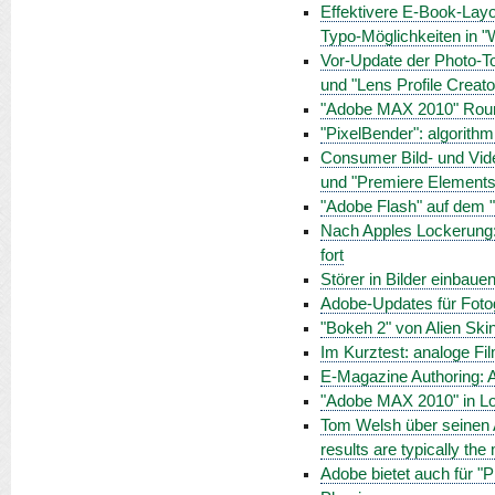
Effektivere E-Book-Lay
Typo-Möglichkeiten in "
Vor-Update der Photo-To
und "Lens Profile Creato
"Adobe MAX 2010" Roun
"PixelBender": algorithm
Consumer Bild- und Vide
und "Premiere Elements
"Adobe Flash" auf dem "
Nach Apples Lockerung: 
fort
Störer in Bilder einbau
Adobe-Updates für Fotog
"Bokeh 2" von Alien Ski
Im Kurztest: analoge Fi
E-Magazine Authoring: A
"Adobe MAX 2010" in L
Tom Welsh über seinen A
results are typically the 
Adobe bietet auch für "