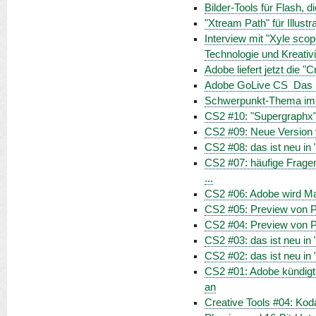
Bilder-Tools für Flash, 
"Xtream Path" für Illustr
Interview mit "Xyle sco
Technologie und Kreativit
Adobe liefert jetzt die "
Adobe GoLive CS  Das
Schwerpunkt-Thema im Ap
CS2 #10: "Supergraphx" 
CS2 #09: Neue Version 
CS2 #08: das ist neu in
CS2 #07: häufige Frage
...
CS2 #06: Adobe wird 
CS2 #05: Preview von Ph
CS2 #04: Preview von Ph
CS2 #03: das ist neu in "
CS2 #02: das ist neu i
CS2 #01: Adobe kündigt
an
Creative Tools #04: Kod