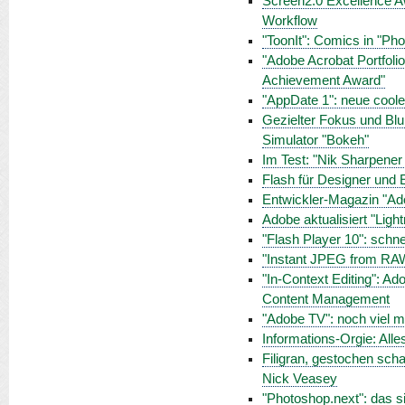
Screen2.0 Excellence A
Workflow
"ToonIt": Comics in "Ph
"Adobe Acrobat Portfoli
Achievement Award"
"AppDate 1": neue cool
Gezielter Fokus und Blur
Simulator "Bokeh"
Im Test: "Nik Sharpener
Flash für Designer und E
Entwickler-Magazin "Ad
Adobe aktualisiert "Lig
"Flash Player 10": schnel
"Instant JPEG from RA
"In-Context Editing": Ad
Content Management
"Adobe TV": noch viel m
Informations-Orgie: Alle
Filigran, gestochen scha
Nick Veasey
"Photoshop.next": das s