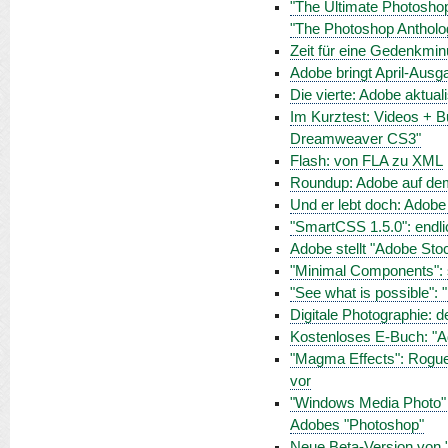
"The Ultimate Photoshop
"The Photoshop Anthol
Zeit für eine Gedenkmi
Adobe bringt April-Aus
Die vierte: Adobe aktua
Im Kurztest: Videos + 
Dreamweaver CS3"
Flash: von FLA zu XML
Roundup: Adobe auf de
Und er lebt doch: Adobe 
"SmartCSS 1.5.0": endlic
Adobe stellt "Adobe Sto
"Minimal Components": 
"See what is possible"
Digitale Photographie: 
Kostenloses E-Buch: "A
"Magma Effects": Rogue S
vor
"Windows Media Photo" in
Adobes "Photoshop"
Neue Beta-Version von 