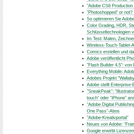
"Adobe CS6 Production Pr
"Photoshopped" or not? 
So optimieren Sie Adobe
Color Grading, HDR, Ste
Schlüsseltechnologien v
Im Test: Malen, Zeichnen
Wireless-Touch-Tablet-
Comics erstellen und da
Adobe veröffentlicht Ph
"Flash Builder 4.5": von
Everything Mobile: Adobe
Adobes Projekt "Wallaby
Adobe stellt Enterprise-B
"SneakPeak": "Illustrat
touch" oder "iPhone" a
"Adobe Digital Publishin
One Pass"-Abos
"Adobe-Kreativportal"
Neues von Adobe: "Fram
Google erwirbt Lizenz