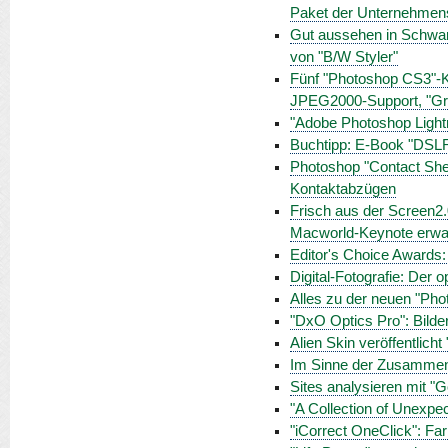
Paket der Unternehmens
Gut aussehen in Schwarz
von "B/W Styler"
Fünf "Photoshop CS3"-K
JPEG2000-Support, "Gr
"Adobe Photoshop Light
Buchtipp: E-Book "DSL
Photoshop "Contact Shee
Kontaktabzügen
Frisch aus der Screen2.
Macworld-Keynote erwa
Editor's Choice Awards:
Digital-Fotografie: Der 
Alles zu der neuen "Ph
"DxO Optics Pro": Bilde
Alien Skin veröffentlicht
Im Sinne der Zusammenar
Sites analysieren mit "
"A Collection of Unexpe
"iCorrect OneClick": Far