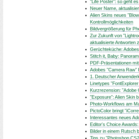
"Life Poster": so geht es 
Neuer Name, aktualisier
Alien Skins neues "Blow
Kontrollmöglichkeiten
Bildvergrößerung für Pho
Zur Zukunft von "Lightr
aktualisierte Antworten
Gerüchteküche: Adobes "
Stitch it, Baby: Panor
PDF-Präsentationen mit
Adobes "Camera Raw" Pl
1. Deutscher Anwenderk
Linetypes "FontExplorer 
Kurzrezension: "Adobe 
"Exposure": Alien Skin b
Photo-Workflows am M
PictoColor bringt "iCorr
Interessantes neues Ado
Editor's Choice Awards:
Bilder in einem Rutsch 
Tips zu "Photoshop CS2