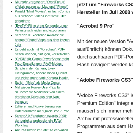
Nix mehr vergessen: "OmniFocus"
jetzt um "Fireworks CS
effektiv nutzen auf Mac und "iPhone"
Hersteller im Juli 2008 
Projekt "Mind Movies": einfach Comics
aus "iPhone"-Videos in "Comic Life"
generieren
"Acrobat 9 Pro"
"EyeTV"-Filme ohne Konvertierungs-
Verluste schneiden und exportieren
Screen2.0 Excellence Awards: die
besten "iPhone" Apps aus dem letzten
Mit der neuen Version "Ac
Jahr
ausführlich) können Doku
Es geht auch mit "Vorschau": PDF-
Seiten löschen, einfügen, verschieben
durchsuchbaren PDF-Port
"CHDK" für Canon PowerShots: mehr
Flash navigiert werden k
Foto-Einstellungen, RAW-Modus,
Scripte in der Kamera, Live-
Histogramme, höhere Video-Qualität
und vieles mehr dank Kamera-Hacks
"Adobe Fireworks CS3"
Stylish: "iMac" als Media Center
Mal wieder Power-User-Tipp für
"iTunes": die Mediathek von einem
"Adobe Fireworks CS3" ist
drahtlosen Drive aus dem Netz
benutzen
Premium Edition" integri
Editieren und Konvertierung von
mausert sich immer mehr
Datenformaten mit "QuickTime 7 Pro"
Screen2.0 Excellence Awards 2008:
Archiv mit professionell
der perfekte professionelle RAW
Programmen aus dem Haus
Workflow
Alle Passworte im Safe: so verwalten