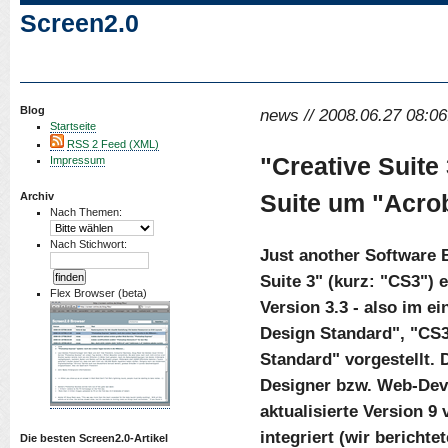
Screen2.0
Blog
news // 2008.06.27 08:06
Startseite
RSS 2 Feed (XML)
"Creative Suite
Impressum
Suite um "Acrob
Archiv
Nach Themen:
Nach Stichwort:
Just another Software 
Suite 3" (kurz: "CS3") 
Flex Browser (beta)
Version 3.3 - also im 
Design Standard", "CS
Standard" vorgestellt. 
Designer bzw. Web-Deve
aktualisierte Version 9
integriert (wir bericht
Die besten Screen2.0-Artikel