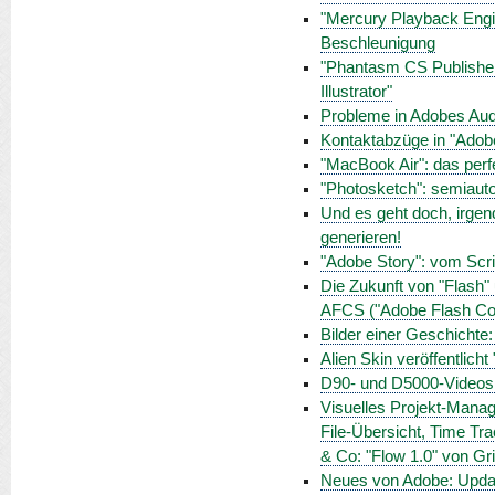
"Mercury Playback Engin
Beschleunigung
"Phantasm CS Publisher"
Illustrator"
Probleme in Adobes Aud
Kontaktabzüge in "Adob
"MacBook Air": das perf
"Photosketch": semiauto
Und es geht doch, irgen
generieren!
"Adobe Story": vom Scri
Die Zukunft von "Flash"
AFCS ("Adobe Flash Col
Bilder einer Geschichte
Alien Skin veröffentlich
D90- und D5000-Videos
Visuelles Projekt-Manag
File-Übersicht, Time Tra
& Co: "Flow 1.0" von Gr
Neues von Adobe: Updat