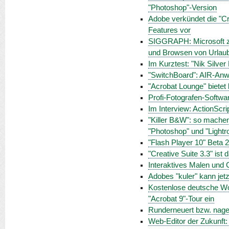
"Photoshop"-Version
Adobe verkündet die "Cr
Features vor
SIGGRAPH: Microsoft ze
und Browsen von Urlaub
Im Kurztest: "Nik Silver
"SwitchBoard": AIR-Anwen
"Acrobat Lounge" bietet
Profi-Fotografen-Software
Im Interview: ActionScri
"Killer B&W": so mache
"Photoshop" und "Light
"Flash Player 10" Beta 
"Creative Suite 3.3" ist
Interaktives Malen und 
Adobes "kuler" kann jet
Kostenlose deutsche Wo
"Acrobat 9"-Tour ein
Runderneuert bzw. nage
Web-Editor der Zukunft