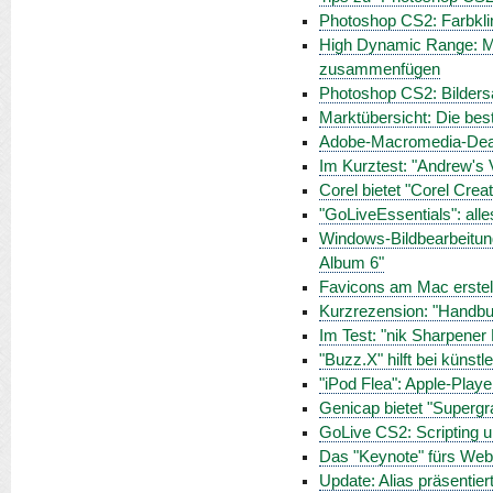
Photoshop CS2: Farbkl
High Dynamic Range: M
zusammenfügen
Photoshop CS2: Bilders
Marktübersicht: Die best
Adobe-Macromedia-Deal
Im Kurztest: "Andrew's V
Corel bietet "Corel Crea
"GoLiveEssentials": all
Windows-Bildbearbeitung
Album 6"
Favicons am Mac erstel
Kurzrezension: "Handbu
Im Test: "nik Sharpener 
"Buzz.X" hilft bei künst
"iPod Flea": Apple-Play
Genicap bietet "Supergra
GoLive CS2: Scripting 
Das "Keynote" fürs Web
Update: Alias präsentie