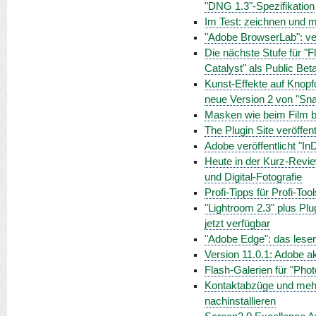
"DNG 1.3"-Spezifikation
Im Test: zeichnen und m
"Adobe BrowserLab": ve
Die nächste Stufe für "Fl
Catalyst" als Public Bet
Kunst-Effekte auf Knopfd
neue Version 2 von "Sna
Masken wie beim Film be
The Plugin Site veröffen
Adobe veröffentlicht "I
Heute in der Kurz-Revi
und Digital-Fotografie
Profi-Tipps für Profi-Too
"Lightroom 2.3" plus Plu
jetzt verfügbar
"Adobe Edge": das lese
Version 11.0.1: Adobe a
Flash-Galerien für "Ph
Kontaktabzüge und mehr
nachinstallieren