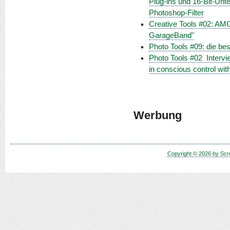
Plug-ins und 16-Bit-Unt
Photoshop-Filter
Creative Tools #02: AMG
GarageBand"
Photo Tools #09: die b
Photo Tools #02  Inter
in conscious control with 
Werbung
Copyright © 2026 by Scr