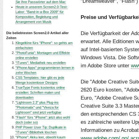
"Dreamweaver", "Flash") 
Sie Ihre Passwörter auf dem Mac
Heute in unserem Screen2.0-Test-
Labor: "Band-in-a-Box 2009" für
Preise und Verfügbarke
Komposition, Begleitung und
Arrangement von Musik
Die Verfügbarkeit der Ado
Die beliebtesten Screen2.0 Artikel aller
Zeiten
erwartet. Alle Editionen
Klingeltöne fürs "iPhone": so gehts am
einfachsten
auf Intel-basierten Sys
"PhotoFunia": Montagen und Effekte
Windows Vista. Die Softw
online erstellen
"iTunes": Mediathek neu erstellen
im Adobe Store unter
www
"iPhone Apps" programmieren lernen in
zehn Wochen
CSS Templates: hier gibt es jede
Die "Adobe Creative Suit
Menge kostenloser Designs
TrueType Fonts kostenlos online
2620 Euro kosten, "Adobe
erstellen: Schriften malen und
Euro, "Adobe Creative S
downloaden
"Lightroom 2.3" plus Plug-ins
Creative Suite 3.3 Maste
"Photomatix" und "Viveza for
Lightroom" sind jetzt verfügbar
den entsprechenden CS 3 
"Flash" fürs "iPhone": jetzt also wohl
es zahlreiche weitere Up
doch (oder so)
PHP Power User Tip: Duplikate in
Informationen zu Acrobat 
"iTunes"-Bibliothek löschen
www.adobe.com/ go/ acro
"iPhone": Akku leer, obwohl kaum