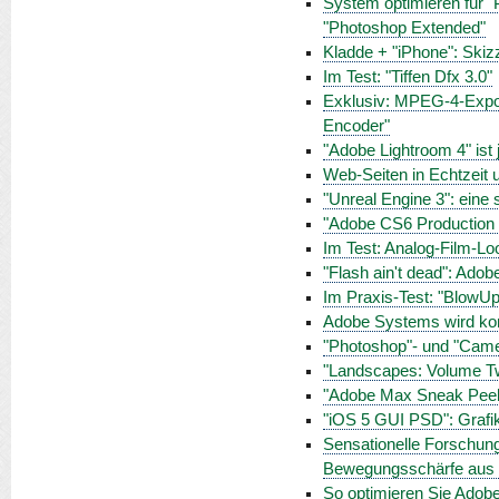
System optimieren für "
"Photoshop Extended"
Kladde + "iPhone": Skizz
Im Test: "Tiffen Dfx 3.0"
Exklusiv: MPEG-4-Expor
Encoder"
"Adobe Lightroom 4" ist j
Web-Seiten in Echtzeit 
"Unreal Engine 3": ein
"Adobe CS6 Production Pr
Im Test: Analog-Film-Lo
"Flash ain't dead": Ado
Im Praxis-Test: "BlowUp 
Adobe Systems wird kom
"Photoshop"- und "Came
"Landscapes: Volume Tw
"Adobe Max Sneak Peeks
"iOS 5 GUI PSD": Grafi
Sensationelle Forschun
Bewegungsschärfe aus B
So optimieren Sie Adobe