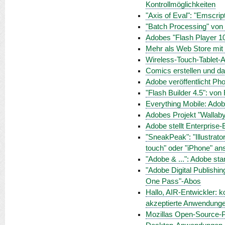
Kontrollmöglichkeiten
"Axis of Eval": "Emscri
"Batch Processing" von 
Adobes "Flash Player 10.
Mehr als Web Store mit L
Wireless-Touch-Tablet-
Comics erstellen und da
Adobe veröffentlicht Ph
"Flash Builder 4.5": von
Everything Mobile: Adobe
Adobes Projekt "Wallaby
Adobe stellt Enterprise-B
"SneakPeak": "Illustrat
touch" oder "iPhone" a
"Adobe & ...": Adobe st
"Adobe Digital Publishin
One Pass"-Abos
Hallo, AIR-Entwickler: 
akzeptierte Anwendunge
Mozillas Open-Source-P