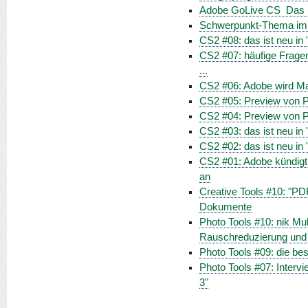
Adobe GoLive CS  Das
Schwerpunkt-Thema im Ap
CS2 #08: das ist neu in
CS2 #07: häufige Frage
...
CS2 #06: Adobe wird 
CS2 #05: Preview von Ph
CS2 #04: Preview von Ph
CS2 #03: das ist neu in "
CS2 #02: das ist neu i
CS2 #01: Adobe kündigt
an
Creative Tools #10: "PDF
Dokumente
Photo Tools #10: nik Mul
Rauschreduzierung und
Photo Tools #09: die b
Photo Tools #07: Intervi
3"