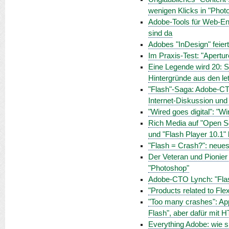
wenigen Klicks in "Pho
Adobe-Tools für Web-Ent
sind da
Adobes "InDesign" feier
Im Praxis-Test: "Apertur
Eine Legende wird 20: S
Hintergründe aus den le
"Flash"-Saga: Adobe-CT
Internet-Diskussion und
"Wired goes digital": "W
Rich Media auf "Open Sc
und "Flash Player 10.1
"Flash = Crash?": neues
Der Veteran und Pionier
"Photoshop"
Adobe-CTO Lynch: "Flash
"Products related to Fle
"Too many crashes": App
Flash", aber dafür mit 
Everything Adobe: wie s