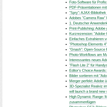
Foto-Software für Profis
PDF-Präsentationen mit
"Spry": AJAX-Bibliothe
Adobes "Camera Raw" Pl
1. Deutscher Anwenderk
Print-Publishing: Adobe
Kurzrezension: "Adobe 
Einfaches Extrahieren v
"Photoshop Elements 4"
"Gnash": Open-Source F
Photo-Workflows am M
Interessantes neues Ado
"Flash Lite 2" für Hand
Editor's Choice Awards:
Bilder sortieren mit "Ad
Merger perfekt: Adobe 
3D-Spezialist Realviz i
will launch a brand new s
High Dynamic Range: M
zusammenfügen