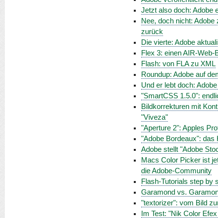
Jetzt also doch: Adobe e
Nee, doch nicht: Adobe 
zurück
Die vierte: Adobe aktua
Flex 3: einen AIR-Web-B
Flash: von FLA zu XML
Roundup: Adobe auf de
Und er lebt doch: Adobe 
"SmartCSS 1.5.0": endlic
Bildkorrekturen mit Kont
"Viveza"
"Aperture 2": Apples Pro
"Adobe Bordeaux": das 
Adobe stellt "Adobe Sto
Macs Color Picker ist je
die Adobe-Community
Flash-Tutorials step by 
Garamond vs. Garamond:
"textorizer": vom Bild zu
Im Test: "Nik Color Efex