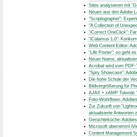
Sites analysieren mit "
Neues aus den Adobe La
"Scriptographer": Experi
"A Collection of Unexpe
"iCorrect OneClick": Far
"iCalamus 1.0": Konkurr
Web Content Editor: Ado
"Life Poster": so geht es 
Neuer Name, aktualisier
Acrobat wird vom PDF-
"Spry Showcase": Adob
Die hohe Schule der Vect
Bildvergrößerung für Pho
AJAX + xAMP Tutorial: 
Foto-Workflows: Adobes
Zur Zukunft von "Lightr
aktualisierte Antworten
Gerüchteküche: Adobes "
Microsoft übernimmt iV
Content Management Sy