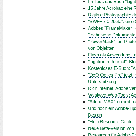
Im Test: das Buch "Ligh
15 Jahre Acrobat: eine
Digitale Photographie: 
"SWFFix 0.2beta": eine
Adobes "FrameMaker" leb
"technische Dokumente 
"PowerMask" für "Photosh
von Objekten
Flash als Anwendung: "m
"Lightroom Journal": Blo
Kostenloses E-Buch: "A
"DxO Optics Pro" jetzt in
Unterstützung
Rich Internet: Adobe ver
Wysiwyg-Web-Tools: Adob
"Adobe MAX" kommt na
Und noch ein Adobe-Tip: 
Design
"Help Resource Center
Neue Beta-Version von 
Resourcen für Adobe-Pr