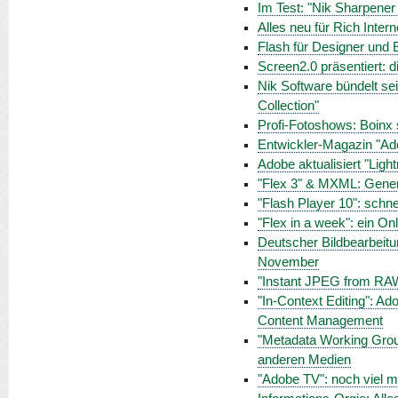
Im Test: "Nik Sharpener
Alles neu für Rich Inter
Flash für Designer und E
Screen2.0 präsentiert: 
Nik Software bündelt se
Collection"
Profi-Fotoshows: Boinx s
Entwickler-Magazin "Ad
Adobe aktualisiert "Lig
"Flex 3" & MXML: Gener
"Flash Player 10": schnel
"Flex in a week": ein O
Deutscher Bildbearbeit
November
"Instant JPEG from RA
"In-Context Editing": Ad
Content Management
"Metadata Working Group
anderen Medien
"Adobe TV": noch viel m