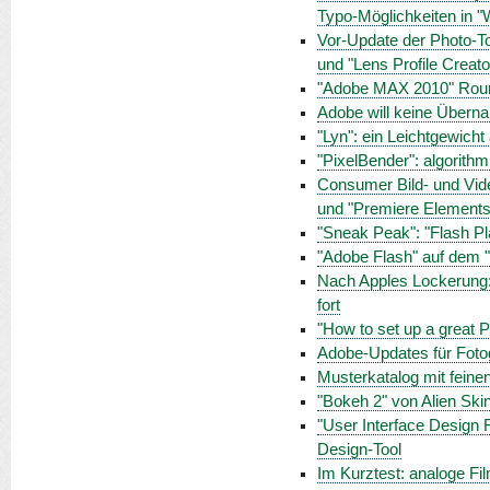
Typo-Möglichkeiten in "
Vor-Update der Photo-To
und "Lens Profile Creato
"Adobe MAX 2010" Roun
Adobe will keine Übern
"Lyn": ein Leichtgewich
"PixelBender": algorithm
Consumer Bild- und Vide
und "Premiere Elements
"Sneak Peak": "Flash Pla
"Adobe Flash" auf dem "
Nach Apples Lockerung: 
fort
"How to set up a great
Adobe-Updates für Fotog
Musterkatalog mit feine
"Bokeh 2" von Alien Ski
"User Interface Design 
Design-Tool
Im Kurztest: analoge Fi