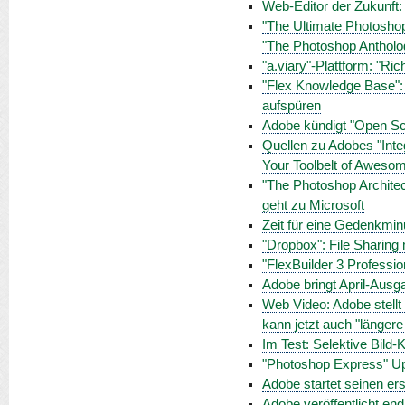
Web-Editor der Zukunft
"The Ultimate Photoshop
"The Photoshop Anthol
"a.viary"-Plattform: "Ri
"Flex Knowledge Base":
aufspüren
Adobe kündigt "Open Scr
Quellen zu Adobes "Inte
Your Toolbelt of Aweso
"The Photoshop Archite
geht zu Microsoft
Zeit für eine Gedenkmi
"Dropbox": File Sharin
"FlexBuilder 3 Professio
Adobe bringt April-Aus
Web Video: Adobe stellt 
kann jetzt auch "länger
Im Test: Selektive Bild-
"Photoshop Express" Upda
Adobe startet seinen e
Adobe veröffentlicht en