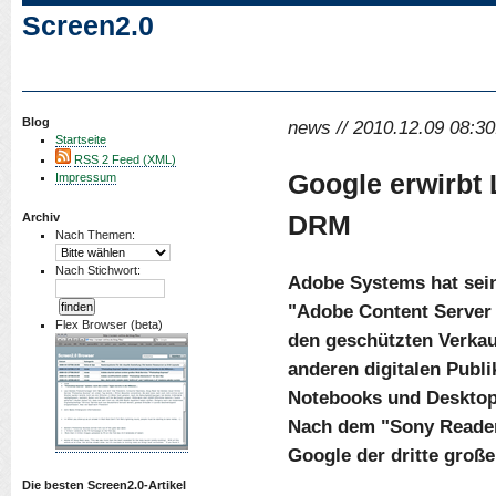
Screen2.0
Blog
news // 2010.12.09 08:30
Startseite
RSS 2 Feed (XML)
Google erwirbt
Impressum
DRM
Archiv
Nach Themen:
Nach Stichwort:
Adobe Systems hat sei
"Adobe Content Server 4
Flex Browser (beta)
den geschützten Verka
anderen digitalen Publ
Notebooks und Desktop-
Nach dem "Sony Reader
Google der dritte große
Die besten Screen2.0-Artikel