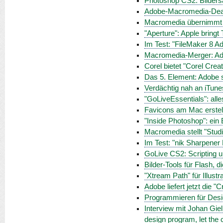
Photoshop CS2: Bilders
Adobe-Macromedia-Deal
Macromedia übernimmt I
"Aperture": Apple bringt 
Im Test: "FileMaker 8 A
Macromedia-Merger: Ad
Corel bietet "Corel Crea
Das 5. Element: Adobe s
Verdächtig nah an iTune
"GoLiveEssentials": all
Favicons am Mac erstel
"Inside Photoshop": ein B
Macromedia stellt "Studi
Im Test: "nik Sharpener 
GoLive CS2: Scripting 
Bilder-Tools für Flash, 
"Xtream Path" für Illustr
Adobe liefert jetzt die "
Programmieren für Desig
Interview mit Johan Gie
design program, let the 