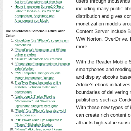
users through thousands 
Sie Ihre Passwörter auf dem Mac
Heute in unserem Screen2.0-Test-
including many public lib
Labor: "Band-in-a-Box 2009" für
distribution and gives con
Komposition, Begleitung und
Arrangement von Musik
monetization models arou
Content Server include 
Die beliebtesten Screen2.0 Artikel aller
Zeiten
WW Norton, OverDrive, In
Klingeltöne fürs "iPhone": so gehts am
einfachsten
more.
"PhotoFunia": Montagen und Effekte
online erstellen
"iTunes": Mediathek neu erstellen
With the Reader Mobile 
"iPhone Apps" programmieren lernen in
smartphones and reading
zehn Wochen
CSS Templates: hier gibt es jede
and display ebooks base
Menge kostenloser Designs
TrueType Fonts kostenlos online
Adobe’s ebook initiative
erstellen: Schriften malen und
boundaries of delivering 
downloaden
"Lightroom 2.3" plus Plug-ins
publishers such as Cond
"Photomatix" und "Viveza for
Lightroom" sind jetzt verfügbar
With these new types of 
"Flash" fürs "iPhone": jetzt also wohl
can create rich content 
doch (oder so)
PHP Power User Tip: Duplikate in
attracts high-value subsc
"iTunes"-Bibliothek löschen
"iPhone": Akku leer, obwohl kaum