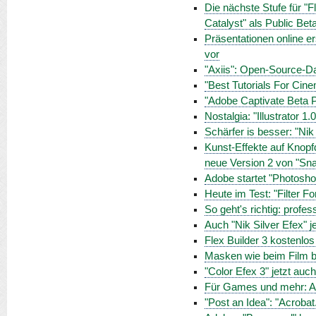
Die nächste Stufe für "Fl
Catalyst" als Public Bet
Präsentationen online er
vor
"Axiis": Open-Source-Dat
"Best Tutorials For Cine
"Adobe Captivate Beta P
Nostalgia: "Illustrator 1.
Schärfer is besser: "Nik
Kunst-Effekte auf Knopfd
neue Version 2 von "Sna
Adobe startet "Photosh
Heute im Test: "Filter F
So geht's richtig: profe
Auch "Nik Silver Efex" j
Flex Builder 3 kostenlos
Masken wie beim Film be
"Color Efex 3" jetzt auc
Für Games und mehr: Ado
"Post an Idea": "Acroba