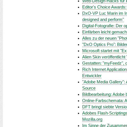
Web-Design-Hacks für Pr
Editor's Choice Awards:
DxO-VP Luc Marin im Int
designed and perform"
Digital-Fotografie: Der 
Einfärben leicht gemacht:
Alles zu der neuen "Ph
"DxO Optics Pro": Bilde
Microsoft startet mit "E
Alien Skin veröffentlicht
Gestatten: "myFeedz", 
Rich Internet Applicatio
Entwickler
"Adobe Media Gallery": A
Source
Bildbearbeitung: Adobe 
Online-Farbschemata: Ad
DFT bringt siebte Versio
Adobes Flash-Scriptings
Mozilla.org
Im Sinne der Zusammenar