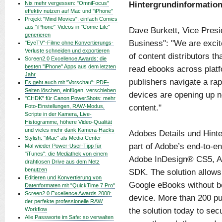
Hintergrundinformation
Nix mehr vergessen: "OmniFocus"
effektiv nutzen auf Mac und "iPhone"
Projekt "Mind Movies": einfach Comics
aus "iPhone"-Videos in "Comic Life"
Dave Burkett, Vice Presi
generieren
Business": "We are excit
"EyeTV"-Filme ohne Konvertierungs-
Verluste schneiden und exportieren
of content distributors t
Screen2.0 Excellence Awards: die
besten "iPhone" Apps aus dem letzten
read ebooks across platf
Jahr
publishers navigate a ra
Es geht auch mit "Vorschau": PDF-
Seiten löschen, einfügen, verschieben
devices are opening up n
"CHDK" für Canon PowerShots: mehr
content."
Foto-Einstellungen, RAW-Modus,
Scripte in der Kamera, Live-
Histogramme, höhere Video-Qualität
und vieles mehr dank Kamera-Hacks
Adobes Details und Hinte
Stylish: "iMac" als Media Center
part of Adobe’s end-to-en
Mal wieder Power-User-Tipp für
"iTunes": die Mediathek von einem
Adobe InDesign® CS5, Ad
drahtlosen Drive aus dem Netz
benutzen
SDK. The solution allow
Editieren und Konvertierung von
Google eBooks without bei
Datenformaten mit "QuickTime 7 Pro"
Screen2.0 Excellence Awards 2008:
device. More than 200 pu
der perfekte professionelle RAW
the solution today to sec
Workflow
Alle Passworte im Safe: so verwalten