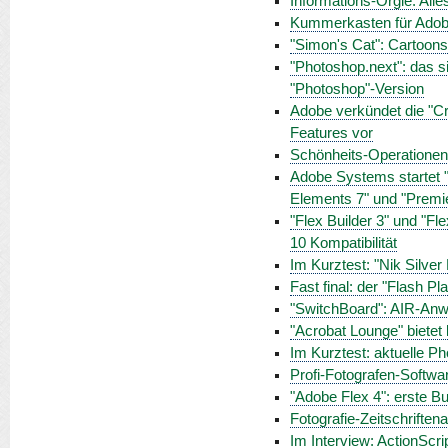
Informations-Orgie: Alle
Kummerkasten für Ado
"Simon's Cat": Cartoon
"Photoshop.next": das s
"Photoshop"-Version
Adobe verkündet die "Cr
Features vor
Schönheits-Operationen
Adobe Systems startet 
Elements 7" und "Premi
"Flex Builder 3" und "Fl
10 Kompatibilität
Im Kurztest: "Nik Silver
Fast final: der "Flash P
"SwitchBoard": AIR-Anwen
"Acrobat Lounge" bietet
Im Kurztest: aktuelle P
Profi-Fotografen-Software
"Adobe Flex 4": erste B
Fotografie-Zeitschrifte
Im Interview: ActionScri