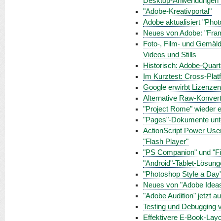
Desktop-Anwendungen m
"Adobe-Kreativportal"
Adobe aktualisiert "Phot
Neues von Adobe: "Fram
Foto-, Film- und Gemäld
Videos und Stills
Historisch: Adobe-Quart
Im Kurztest: Cross-Plat
Google erwirbt Lizenz
Alternative Raw-Konverti
"Project Rome" wieder ei
"Pages"-Dokumente unt
ActionScript Power Use
"Flash Player"
"PS Companion" und "Fin
"Android"-Tablet-Lösun
"Photoshop Style a Day"
Neues von "Adobe Ideas
"Adobe Audition" jetzt 
Testing und Debugging v
Effektivere E-Book-Lay