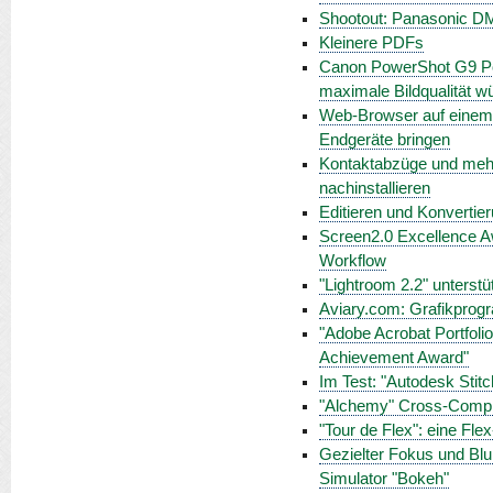
Shootout: Panasonic 
Kleinere PDFs
Canon PowerShot G9 Pow
maximale Bildqualität 
Web-Browser auf einem M
Endgeräte bringen
Kontaktabzüge und mehr
nachinstallieren
Editieren und Konvertie
Screen2.0 Excellence A
Workflow
"Lightroom 2.2" unterst
Aviary.com: Grafikpro
"Adobe Acrobat Portfoli
Achievement Award"
Im Test: "Autodesk Stitc
"Alchemy" Cross-Compil
"Tour de Flex": eine Fle
Gezielter Fokus und Blur
Simulator "Bokeh"