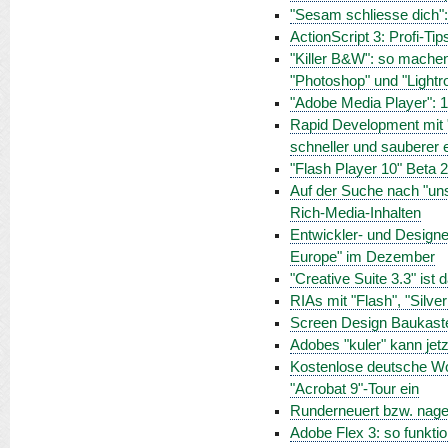
"Sesam schliesse dich":
ActionScript 3: Profi-Ti
"Killer B&W": so mache
"Photoshop" und "Light
"Adobe Media Player": 
Rapid Development mit 
schneller und sauberer e
"Flash Player 10" Beta 
Auf der Suche nach "uns
Rich-Media-Inhalten
Entwickler- und Design
Europe" im Dezember
"Creative Suite 3.3" ist
RIAs mit "Flash", "Silve
Screen Design Baukaste
Adobes "kuler" kann jet
Kostenlose deutsche Wo
"Acrobat 9"-Tour ein
Runderneuert bzw. nage
Adobe Flex 3: so funktio