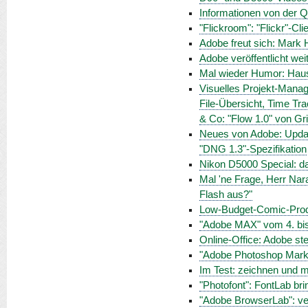
Informationen von der Q
"Flickroom": "Flickr"-Cl
Adobe freut sich: Mark
Adobe veröffentlicht we
Mal wieder Humor: Haus
Visuelles Projekt-Manag
File-Übersicht, Time Tra
& Co: "Flow 1.0" von Gr
Neues von Adobe: Updat
"DNG 1.3"-Spezifikation
Nikon D5000 Special: da
Mal 'ne Frage, Herr Nar
Flash aus?"
Low-Budget-Comic-Produ
"Adobe MAX" vom 4. bis
Online-Office: Adobe ste
"Adobe Photoshop Marketpl
Im Test: zeichnen und m
"Photofont": FontLab bri
"Adobe BrowserLab": ve