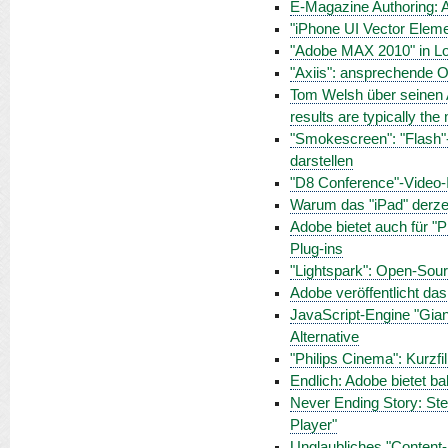
E-Magazine Authoring: A
"iPhone UI Vector Elemen
"Adobe MAX 2010" in L
"Axiis": ansprechende O
Tom Welsh über seinen A
results are typically the 
"Smokescreen": "Flash"-
darstellen
"D8 Conference"-Video-In
Warum das "iPad" derze
Adobe bietet auch für "
Plug-ins
"Lightspark": Open-Sour
Adobe veröffentlicht d
JavaScript-Engine "Giand
Alternative
"Philips Cinema": Kurzf
Endlich: Adobe bietet b
Never Ending Story: Stev
Player"
Unglaubliches "Content-