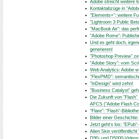
Adobe streicht weitere 6
Kontaktabzüge in "Adob
"Elements+": weitere Fu
"Lightroom 3 Public Beta
"MacBook Air": das perf
"Adobe Rome": Publishing
Und es geht doch, irgen
generieren!
"Photoshop Preview" ze
"Adobe Story": vom Scri
Web Analytics: Adobe 
"FlexPMD": semantischg
"InDesign" wird zehn!
"Business Catalyst" gehö
Die Zukunft von "Flash"
AFCS ("Adobe Flash Col
"Flare": "Flash"-Biblioth
Bilder einer Geschichte
Jetzt geht's los: "EPub
Alien Skin veröffentlich
D90- und D5000-Videos