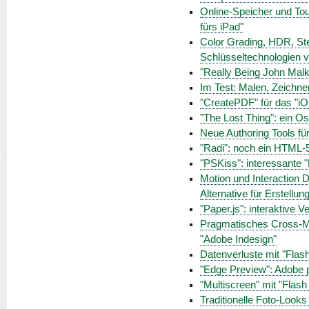
Online-Speicher und To
fürs iPad"
Color Grading, HDR, Ste
Schlüsseltechnologien v
"Really Being John Malk
Im Test: Malen, Zeichnen
"CreatePDF" für das "i
"The Lost Thing": ein O
Neue Authoring Tools f
"Radi": noch ein HTML-5
"PSKiss": interessante
Motion und Interaction
Alternative für Erstellu
"Paper.js": interaktive 
Pragmatisches Cross-Me
"Adobe Indesign"
Datenverluste mit "Flas
"Edge Preview": Adobe 
"Multiscreen" mit "Flash
Traditionelle Foto-Look