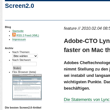
Screen2.0
Blog
feature // 2010.02.04 08:
Startseite
RSS 2 Feed (XML)
Adobe-CTO Lynch
Impressum
faster on Mac 
Archiv
Nach Themen:
Nach Stichwort:
Adobes Cheftechnologe 
nimmt Stellung zu den 
Flex Browser (beta)
sei instabil und langsa
wichtigsten Punkte. Da
beschäftigen.
Die Statements von Lync
Die besten Screen2.0-Artikel