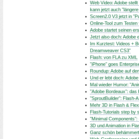
Web Video: Adobe stellt 
kann jetzt auch "länger
Screen2.0 V3 jetzt in "Pu
Online-Tool zum Testen 
Adobe startet seinen e
Jetzt also doch: Adobe e
Im Kurztest: Videos + 
Dreamweaver CS3"
Flash: von FLA zu XML
"iPhone" goes Enterpris
Roundup: Adobe auf de
Und er lebt doch: Adobe 
Mal wieder Humor: "Ani
"Adobe Bordeaux": das 
"SproutBuilder": Flash-
Mehr 3D in Flash & Fle
Flash-Tutorials step by 
"Minimal Components": 
3D und Animation in Flas
Ganz schön behämmert: