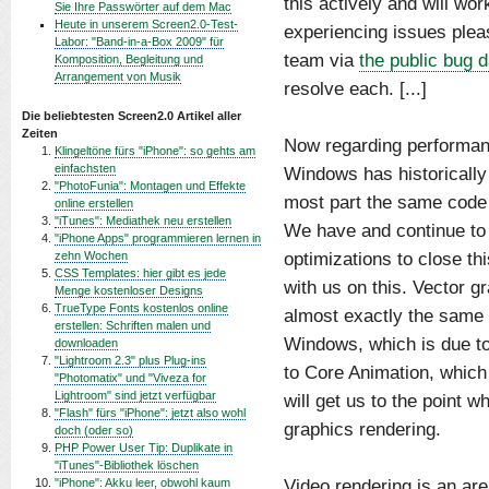
this actively and will wor
Sie Ihre Passwörter auf dem Mac
Heute in unserem Screen2.0-Test-
experiencing issues pleas
Labor: "Band-in-a-Box 2009" für
team via
the public bug 
Komposition, Begleitung und
Arrangement von Musik
resolve each. [...]
Die beliebtesten Screen2.0 Artikel aller
Zeiten
Now regarding performanc
Klingeltöne fürs "iPhone": so gehts am
einfachsten
Windows has historically 
"PhotoFunia": Montagen und Effekte
most part the same code 
online erstellen
"iTunes": Mediathek neu erstellen
We have and continue to 
"iPhone Apps" programmieren lernen in
optimizations to close th
zehn Wochen
CSS Templates: hier gibt es jede
with us on this. Vector g
Menge kostenloser Designs
TrueType Fonts kostenlos online
almost exactly the same
erstellen: Schriften malen und
Windows, which is due to
downloaden
"Lightroom 2.3" plus Plug-ins
to Core Animation, which
"Photomatix" und "Viveza for
Lightroom" sind jetzt verfügbar
will get us to the point 
"Flash" fürs "iPhone": jetzt also wohl
graphics rendering.
doch (oder so)
PHP Power User Tip: Duplikate in
"iTunes"-Bibliothek löschen
Video rendering is an are
"iPhone": Akku leer, obwohl kaum