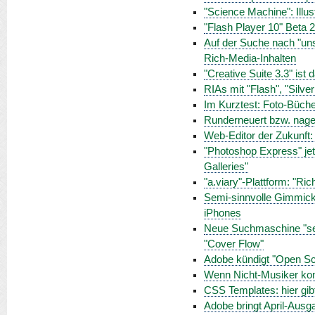
"Science Machine": Illus
"Flash Player 10" Beta 
Auf der Suche nach "uns
Rich-Media-Inhalten
"Creative Suite 3.3" ist
RIAs mit "Flash", "Silve
Im Kurztest: Foto-Büche
Runderneuert bzw. nage
Web-Editor der Zukunft
"Photoshop Express" jet
Galleries"
"a.viary"-Plattform: "Ri
Semi-sinnvolle Gimmic
iPhones
Neue Suchmaschine "sea
"Cover Flow"
Adobe kündigt "Open Scr
Wenn Nicht-Musiker kom
CSS Templates: hier gi
Adobe bringt April-Aus