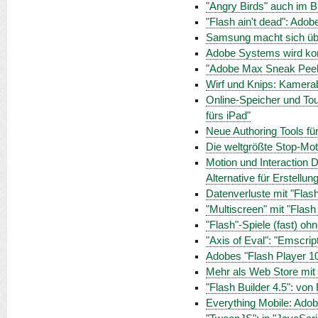
"Angry Birds" auch im 
"Flash ain't dead": Ado
Samsung macht sich übe
Adobe Systems wird kom
"Adobe Max Sneak Peeks
Wirf und Knips: Kamer
Online-Speicher und To
fürs iPad"
Neue Authoring Tools f
Die weltgrößte Stop-Mot
Motion und Interaction
Alternative für Erstellu
Datenverluste mit "Flas
"Multiscreen" mit "Flash
"Flash"-Spiele (fast) o
"Axis of Eval": "Emscri
Adobes "Flash Player 10.
Mehr als Web Store mit L
"Flash Builder 4.5": von
Everything Mobile: Adobe