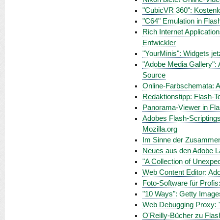
"CubicVR 360": Kostenl
"C64" Emulation in Flas
Rich Internet Applicatio
Entwickler
"YourMinis": Widgets jet
"Adobe Media Gallery": A
Source
Online-Farbschemata: Ad
Redaktionstipp: Flash-T
Panorama-Viewer in Fl
Adobes Flash-Scriptings
Mozilla.org
Im Sinne der Zusammenar
Neues aus den Adobe La
"A Collection of Unexpe
Web Content Editor: Ado
Foto-Software für Profis
"10 Ways": Getty Images
Web Debugging Proxy: "
O'Reilly-Bücher zu Flas