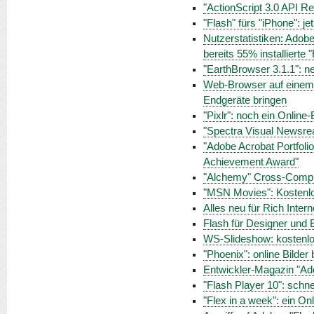
"ActionScript 3.0 API Re
"Flash" fürs "iPhone": je
Nutzerstatistiken: Adobe
bereits 55% installierte 
"EarthBrowser 3.1.1": ne
Web-Browser auf einem M
Endgeräte bringen
"Pixlr": noch ein Online-
"Spectra Visual Newsrea
"Adobe Acrobat Portfoli
Achievement Award"
"Alchemy" Cross-Compil
"MSN Movies": Kostenlos
Alles neu für Rich Inter
Flash für Designer und E
WS-Slideshow: kostenlo
"Phoenix": online Bilder 
Entwickler-Magazin "Ad
"Flash Player 10": schnel
"Flex in a week": ein O