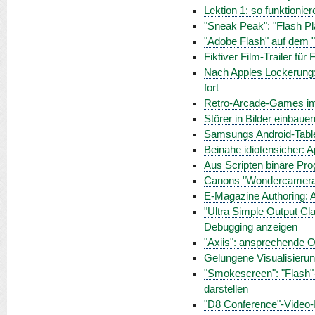
Lektion 1: so funktionie
"Sneak Peak": "Flash Pla
"Adobe Flash" auf dem "
Fiktiver Film-Trailer fü
Nach Apples Lockerung: 
fort
Retro-Arcade-Games im
Störer in Bilder einbau
Samsungs Android-Tablet
Beinahe idiotensicher: 
Aus Scripten binäre P
Canons "Wondercamera"
E-Magazine Authoring: A
"Ultra Simple Output Cl
Debugging anzeigen
"Axiis": ansprechende O
Gelungene Visualisierun
"Smokescreen": "Flash"-
darstellen
"D8 Conference"-Video-In