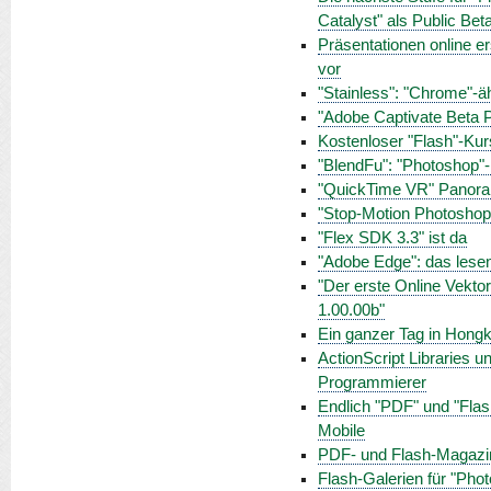
Catalyst" als Public Bet
Präsentationen online er
vor
"Stainless": "Chrome"-ä
"Adobe Captivate Beta P
Kostenloser "Flash"-Kur
"BlendFu": "Photoshop"
"QuickTime VR" Panora
"Stop-Motion Photoshop"
"Flex SDK 3.3" ist da
"Adobe Edge": das lese
"Der erste Online Vektor
1.00.00b"
Ein ganzer Tag in Hongkon
ActionScript Libraries 
Programmierer
Endlich "PDF" und "Flas
Mobile
PDF- und Flash-Magazine
Flash-Galerien für "Ph