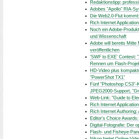
Redaktionstipp: profess
Adobes "Apollo" RIA-Sy
Die Web2.0-Flut kommt:
Rich Internet Applicatio
Noch ein Adobe-Produkt
und Wissenschaft
Adobe will bereits Mitte
veröffentlichen
'SWF to EXE' Contest: "
Rennen um Flash-Proje
HD-Video plus kompakt
"PowerShot TX1"
Fünf "Photoshop CS3"-K
JPEG2000-Support, "Gr
Web-Link: "Guide to Ele
Rich Internet Applicatio
Rich Internet Authoring: 
Editor's Choice Awards:
Digital-Fotografie: Der 
Flash- und Fisheye-Panos
Nikon bietet Online-Vide