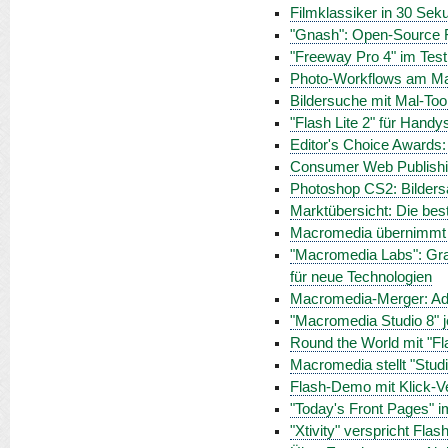
Filmklassiker in 30 Sek
"Gnash": Open-Source F
"Freeway Pro 4" im Test
Photo-Workflows am M
Bildersuche mit Mal-Too
"Flash Lite 2" für Hand
Editor's Choice Awards:
Consumer Web Publishin
Photoshop CS2: Bilders
Marktübersicht: Die best
Macromedia übernimmt I
"Macromedia Labs": Grafi
für neue Technologien
Macromedia-Merger: Ad
"Macromedia Studio 8" j
Round the World mit "F
Macromedia stellt "Studi
Flash-Demo mit Klick-V
"Today's Front Pages"
"Xtivity" verspricht Fl