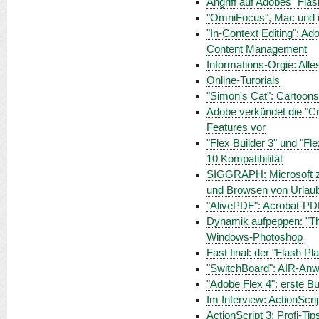
Angriff auf Adobes "Flash
"OmniFocus", Mac und i
"In-Context Editing": Ad
Content Management
Informations-Orgie: Alle
Online-Turorials
"Simon's Cat": Cartoon
Adobe verkündet die "Cr
Features vor
"Flex Builder 3" und "Fl
10 Kompatibilität
SIGGRAPH: Microsoft ze
und Browsen von Urlaub
"AlivePDF": Acrobat-PD
Dynamik aufpeppen: "The 
Windows-Photoshop
Fast final: der "Flash P
"SwitchBoard": AIR-Anwen
"Adobe Flex 4": erste B
Im Interview: ActionScri
ActionScript 3: Profi-Ti