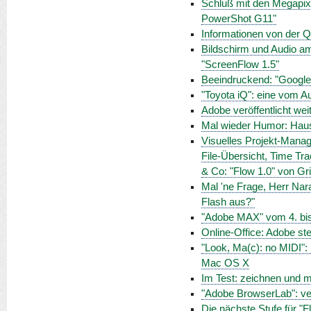
Schluß mit den Megapixel
PowerShot G11"
Informationen von der Q
Bildschirm und Audio a
"ScreenFlow 1.5"
Beeindruckend: "Google
"Toyota iQ": eine vom Au
Adobe veröffentlicht we
Mal wieder Humor: Haus
Visuelles Projekt-Manag
File-Übersicht, Time Tra
& Co: "Flow 1.0" von Gr
Mal 'ne Frage, Herr Nar
Flash aus?"
"Adobe MAX" vom 4. bis
Online-Office: Adobe ste
"Look, Ma(c): no MIDI":
Mac OS X
Im Test: zeichnen und m
"Adobe BrowserLab": ve
Die nächste Stufe für "Fl