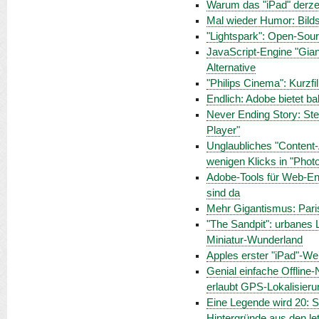
Warum das "iPad" derze
Mal wieder Humor: Bilds
"Lightspark": Open-Sour
JavaScript-Engine "Giand
Alternative
"Philips Cinema": Kurzf
Endlich: Adobe bietet b
Never Ending Story: Stev
Player"
Unglaubliches "Content-
wenigen Klicks in "Pho
Adobe-Tools für Web-Ent
sind da
Mehr Gigantismus: Pari
"The Sandpit": urbanes 
Miniatur-Wunderland
Apples erster "iPad"-We
Genial einfache Offline-
erlaubt GPS-Lokalisieru
Eine Legende wird 20: S
Hintergründe aus den le