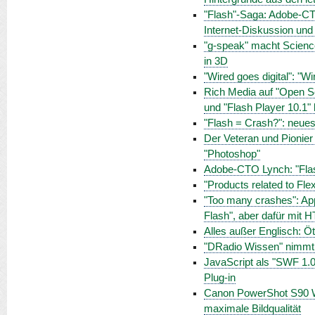
"Flash"-Saga: Adobe-CT
Internet-Diskussion und
"g-speak" macht Science 
in 3D
"Wired goes digital": "W
Rich Media auf "Open Sc
und "Flash Player 10.1
"Flash = Crash?": neues
Der Veteran und Pionier
"Photoshop"
Adobe-CTO Lynch: "Flash
"Products related to Fle
"Too many crashes": App
Flash", aber dafür mit 
Alles außer Englisch: Ö
"DRadio Wissen" nimmt 
JavaScript als "SWF 1.0
Plug-in
Canon PowerShot S90 Wo
maximale Bildqualität