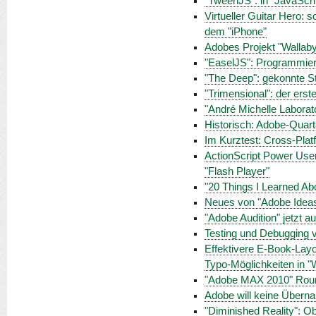
"TweenJS": in "JavaScrip
Virtueller Guitar Hero:
dem "iPhone"
Adobes Projekt "Wallaby
"EaselJS": Programmier
"The Deep": gekonnte S
"Trimensional": der ers
"André Michelle Laborat
Historisch: Adobe-Quart
Im Kurztest: Cross-Plat
ActionScript Power Use
"Flash Player"
"20 Things I Learned A
Neues von "Adobe Ideas
"Adobe Audition" jetzt 
Testing und Debugging v
Effektivere E-Book-Lay
Typo-Möglichkeiten in "
"Adobe MAX 2010" Roun
Adobe will keine Übern
"Diminished Reality": Ob