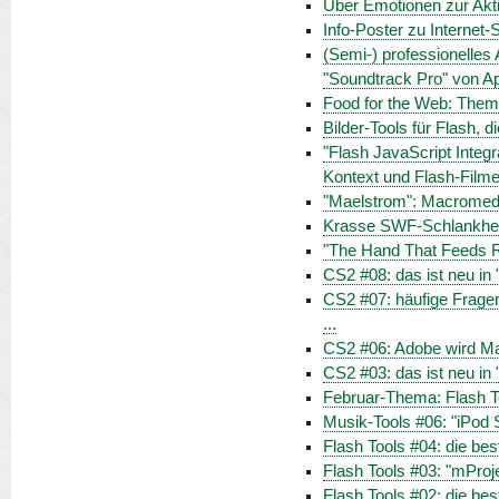
Über Emotionen zur Akti
Info-Poster zu Internet-
(Semi-) professionelles
"Soundtrack Pro" von A
Food for the Web: Them
Bilder-Tools für Flash, 
"Flash JavaScript Integ
Kontext und Flash-Film
"Maelstrom": Macromedi
Krasse SWF-Schlankheit
"The Hand That Feeds R
CS2 #08: das ist neu in
CS2 #07: häufige Frage
...
CS2 #06: Adobe wird 
CS2 #03: das ist neu in "
Februar-Thema: Flash T
Musik-Tools #06: "iPod S
Flash Tools #04: die bes
Flash Tools #03: "mPro
Flash Tools #02: die b