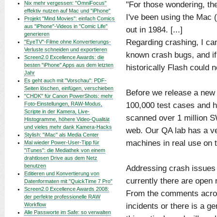
"For those wondering, th
Nix mehr vergessen: "OmniFocus"
effektiv nutzen auf Mac und "iPhone"
I've been using the Mac (
Projekt "Mind Movies": einfach Comics
aus "iPhone"-Videos in "Comic Life"
out in 1984. [...]
generieren
Regarding crashing, I can
"EyeTV"-Filme ohne Konvertierungs-
Verluste schneiden und exportieren
known crash bugs, and i
Screen2.0 Excellence Awards: die
besten "iPhone" Apps aus dem letzten
historically Flash could n
Jahr
Es geht auch mit "Vorschau": PDF-
Seiten löschen, einfügen, verschieben
Before we release a new 
"CHDK" für Canon PowerShots: mehr
100,000 test cases and h
Foto-Einstellungen, RAW-Modus,
Scripte in der Kamera, Live-
scanned over 1 million S
Histogramme, höhere Video-Qualität
und vieles mehr dank Kamera-Hacks
web. Our QA lab has a ve
Stylish: "iMac" als Media Center
machines in real use on 
Mal wieder Power-User-Tipp für
"iTunes": die Mediathek von einem
drahtlosen Drive aus dem Netz
benutzen
Addressing crash issues i
Editieren und Konvertierung von
currently there are open 
Datenformaten mit "QuickTime 7 Pro"
Screen2.0 Excellence Awards 2008:
From the comments acros
der perfekte professionelle RAW
incidents or there is a ge
Workflow
Alle Passworte im Safe: so verwalten