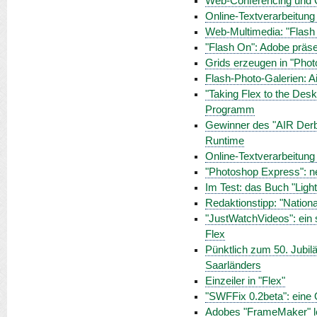
Web-Conferencing und Co
Online-Textverarbeitung
Web-Multimedia: "Flash 
"Flash On": Adobe präsen
Grids erzeugen in "Phot
Flash-Photo-Galerien: Air
"Taking Flex to the Des
Programm
Gewinner des "AIR Derb
Runtime
Online-Textverarbeitung
"Photoshop Express": n
Im Test: das Buch "Ligh
Redaktionstipp: "Nation
"JustWatchVideos": ein 
Flex
Pünktlich zum 50. Jubilä
Saarländers
Einzeiler in "Flex"
"SWFFix 0.2beta": eine
Adobes "FrameMaker" leb