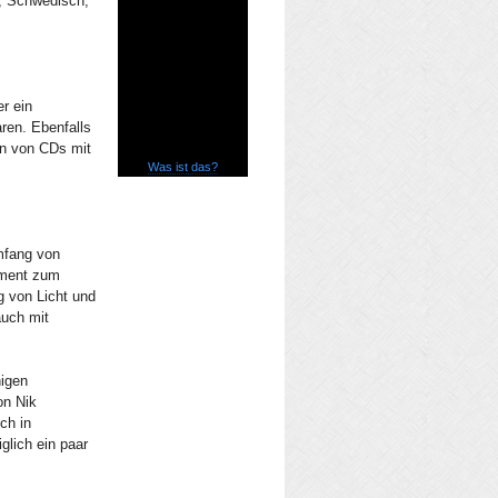
h, Schwedisch,
r ein
ren. Ebenfalls
en von CDs mit
Was ist das?
umfang von
ement zum
g von Licht und
auch mit
nigen
on Nik
ch in
glich ein paar