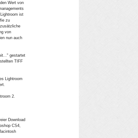
s den Wert von
ktmanagements
 Lightroom ist
fie zu
 zusätzliche
ung von
den nun auch
t..." gestartet
stellten TIFF
ges Lightroom
rt.
htroom 2.
reier Download
toshop CS4,
Macintosh