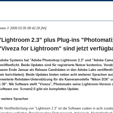
ews // 2009.03.05 08:42:29 [hh]
"Lightroom 2.3" plus Plug-ins "Photomat
"Viveza for Lightroom" sind jetzt verfügb
Adobe Systems hat "Adobe Photoshop Lightroom 2.3" und "Adobe Came
veröffentlicht. Beide Updates sind für registrierte Nutzer kostenlos. Vora
waren Ende Januar als Release Candidates in den Adobe Labs veröffentl
(wir berichteten). Beide Updates bieten neben acht weiteren Sprachen au
erweiterte Rohdaten-Unterstützung für die Kameramodelle "Nikon D3X" 
E-30". Nik Software stellt "Viveza", Photomatix seine Lightroom-Version
Software vor. Screen2.0 gibt ein komplettes Update.
8 weitere Sprachen
it Veröffentlichung von "Lightroom 2.3" ist die Software zudem in acht zusät