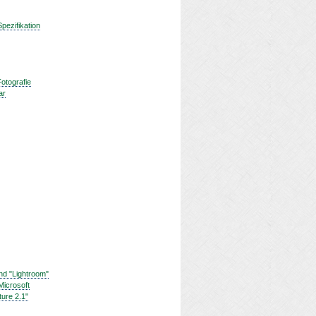
ezifikation
otografie
ar
nd "Lightroom"
Microsoft
ture 2.1"