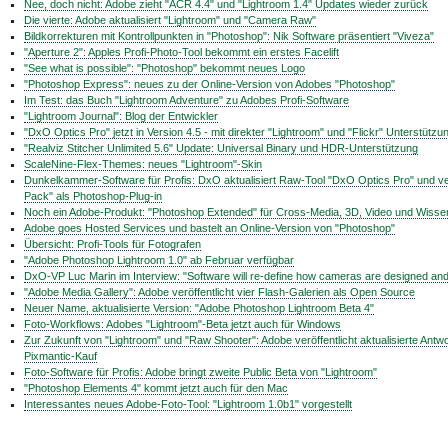
Nee, doch nicht: Adobe zieht "ACR 4.4" und "Lightroom 1.4" Updates wieder zurück
Die vierte: Adobe aktualisiert "Lightroom" und "Camera Raw"
Bildkorrekturen mit Kontrollpunkten in "Photoshop": Nik Software präsentiert "Viveza"
"Aperture 2": Apples Profi-Photo-Tool bekommt ein erstes Facelift
"See what is possible": "Photoshop" bekommt neues Logo
"Photoshop Express": neues zu der Online-Version von Adobes "Photoshop"
Im Test: das Buch "Lightroom Adventure" zu Adobes Profi-Software
"Lightroom Journal": Blog der Entwickler
"DxO Optics Pro" jetzt in Version 4.5 - mit direkter "Lightroom" und "Flickr" Unterstützu
"Realviz Stitcher Unlimited 5.6" Update: Universal Binary und HDR-Unterstützung
ScaleNine-Flex-Themes: neues "Lightroom"-Skin
Dunkelkammer-Software für Profis: DxO aktualisiert Raw-Tool "DxO Optics Pro" und verö
Pack" als Photoshop-Plug-in
Noch ein Adobe-Produkt: "Photoshop Extended" für Cross-Media, 3D, Video und Wisse
Adobe goes Hosted Services und bastelt an Online-Version von "Photoshop"
Übersicht: Profi-Tools für Fotografen
"Adobe Photoshop Lightroom 1.0" ab Februar verfügbar
DxO-VP Luc Marin im Interview: "Software will re-define how cameras are designed an
"Adobe Media Gallery": Adobe veröffentlicht vier Flash-Galerien als Open Source
Neuer Name, aktualisierte Version: "Adobe Photoshop Lightroom Beta 4"
Foto-Workflows: Adobes "Lightroom"-Beta jetzt auch für Windows
Zur Zukunft von "Lightroom" und "Raw Shooter": Adobe veröffentlicht aktualisierte Ant
Pixmantic-Kauf
Foto-Software für Profis: Adobe bringt zweite Public Beta von "Lightroom"
"Photoshop Elements 4" kommt jetzt auch für den Mac
Interessantes neues Adobe-Foto-Tool: "Lightroom 1.0b1" vorgestellt