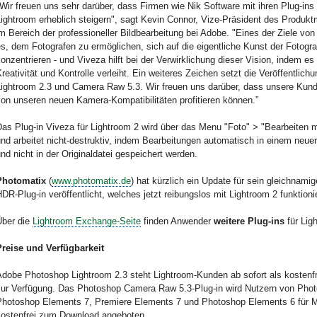
Wir freuen uns sehr darüber, dass Firmen wie Nik Software mit ihren Plug-in
Lightroom erheblich steigern", sagt Kevin Connor, Vize-Präsident des Produ
m Bereich der professioneller Bildbearbeitung bei Adobe. "Eines der Ziele von
s, dem Fotografen zu ermöglichen, sich auf die eigentliche Kunst der Fotogra
onzentrieren - und Viveza hilft bei der Verwirklichung dieser Vision, indem es
reativität und Kontrolle verleiht. Ein weiteres Zeichen setzt die Veröffentlich
Lightroom 2.3 und Camera Raw 5.3. Wir freuen uns darüber, dass unsere Kun
on unseren neuen Kamera-Kompatibilitäten profitieren können.”
as Plug-in Viveza für Lightroom 2 wird über das Menu "Foto" > "Bearbeiten mi
nd arbeitet nicht-destruktiv, indem Bearbeitungen automatisch in einem neuer
nd nicht in der Originaldatei gespeichert werden.
Photomatix
(
www.photomatix.de
) hat kürzlich ein Update für sein gleichnami
DR-Plug-in veröffentlicht, welches jetzt reibungslos mit Lightroom 2 funktionie
Über die
Lightroom Exchange-Seite
finden Anwender
weitere Plug-ins
für Lig
Preise und Verfügbarkeit
Adobe Photoshop Lightroom 2.3 steht Lightroom-Kunden ab sofort als kostenf
zur Verfügung. Das Photoshop Camera Raw 5.3-Plug-in wird Nutzern von Pho
Photoshop Elements 7, Premiere Elements 7 und Photoshop Elements 6 für 
kostenfrei zum Download angeboten.