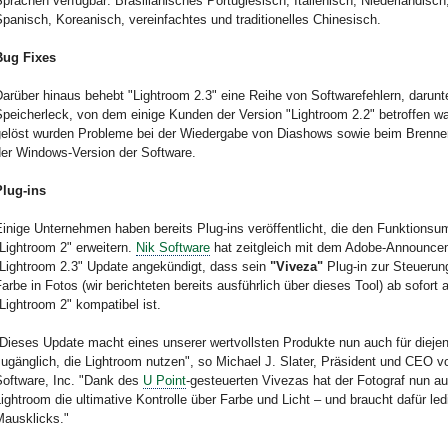
prachen verfügbar: Brasilianisches Portugiesisch, Italienisch, Niederländisc
panisch, Koreanisch, vereinfachtes und traditionelles Chinesisch.
Bug Fixes
arüber hinaus behebt "Lightroom 2.3" eine Reihe von Softwarefehlern, darunte
peicherleck, von dem einige Kunden der Version "Lightroom 2.2" betroffen wa
gelöst wurden Probleme bei der Wiedergabe von Diashows sowie beim Brenn
der Windows-Version der Software.
Plug-ins
inige Unternehmen haben bereits Plug-ins veröffentlicht, die den Funktions
Lightroom 2" erweitern.
Nik Software
hat zeitgleich mit dem Adobe-Announc
"Lightroom 2.3" Update angekündigt, dass sein
"Viveza"
Plug-in zur Steuerun
arbe in Fotos (wir berichteten bereits ausführlich über dieses Tool) ab sofort 
Lightroom 2" kompatibel ist.
Dieses Update macht eines unserer wertvollsten Produkte nun auch für dieje
ugänglich, die Lightroom nutzen", so Michael J. Slater, Präsident und CEO v
Software, Inc. "Dank des
U Point
-gesteuerten Vivezas hat der Fotograf nun au
ightroom die ultimative Kontrolle über Farbe und Licht – und braucht dafür ledi
Mausklicks."