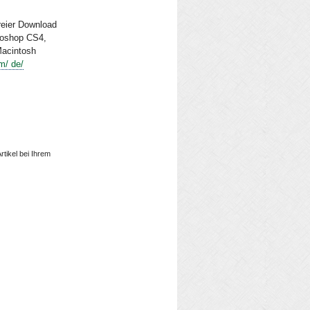
reier Download
toshop CS4,
Macintosh
m/ de/
rtikel bei Ihrem