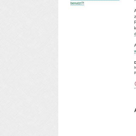
benutzt?!
A
D
I
p