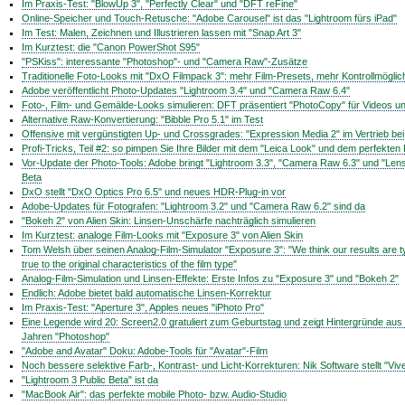
Im Praxis-Test: "BlowUp 3", "Perfectly Clear" und "DFT reFine"
Online-Speicher und Touch-Retusche: "Adobe Carousel" ist das "Lightroom fürs iPad"
Im Test: Malen, Zeichnen und Illustrieren lassen mit "Snap Art 3"
Im Kurztest: die "Canon PowerShot S95"
"PSKiss": interessante "Photoshop"- und "Camera Raw"-Zusätze
Traditionelle Foto-Looks mit "DxO Filmpack 3": mehr Film-Presets, mehr Kontrollmöglic
Adobe veröffentlicht Photo-Updates "Lightroom 3.4" und "Camera Raw 6.4"
Foto-, Film- und Gemälde-Looks simulieren: DFT präsentiert "PhotoCopy" für Videos und
Alternative Raw-Konvertierung: "Bibble Pro 5.1" im Test
Offensive mit vergünstigten Up- und Crossgrades: "Expression Media 2" im Vertrieb be
Profi-Tricks, Teil #2: so pimpen Sie Ihre Bilder mit dem "Leica Look" und dem perfekten 
Vor-Update der Photo-Tools: Adobe bringt "Lightroom 3.3", "Camera Raw 6.3" und "Lens 
Beta
DxO stellt "DxO Optics Pro 6.5" und neues HDR-Plug-in vor
Adobe-Updates für Fotografen: "Lightroom 3.2" und "Camera Raw 6.2" sind da
"Bokeh 2" von Alien Skin: Linsen-Unschärfe nachträglich simulieren
Im Kurztest: analoge Film-Looks mit "Exposure 3" von Alien Skin
Tom Welsh über seinen Analog-Film-Simulator "Exposure 3": "We think our results are ty
true to the original characteristics of the film type"
Analog-Film-Simulation und Linsen-Effekte: Erste Infos zu "Exposure 3" und "Bokeh 2"
Endlich: Adobe bietet bald automatische Linsen-Korrektur
Im Praxis-Test: "Aperture 3", Apples neues "iPhoto Pro"
Eine Legende wird 20: Screen2.0 gratuliert zum Geburtstag und zeigt Hintergründe aus 
Jahren "Photoshop"
"Adobe and Avatar" Doku: Adobe-Tools für "Avatar"-Film
Noch bessere selektive Farb-, Kontrast- und Licht-Korrekturen: Nik Software stellt "Viv
"Lightroom 3 Public Beta" ist da
"MacBook Air": das perfekte mobile Photo- bzw. Audio-Studio