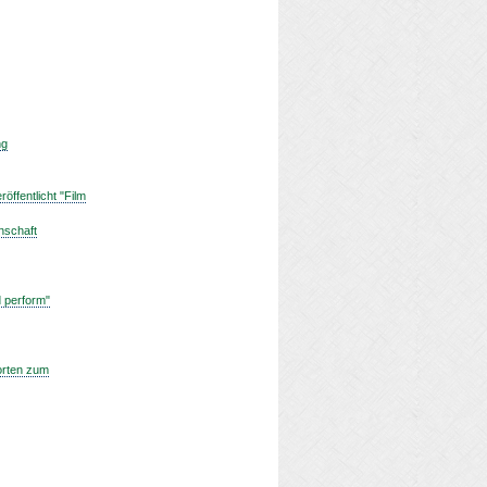
ng
ffentlicht "Film
nschaft
d perform"
worten zum