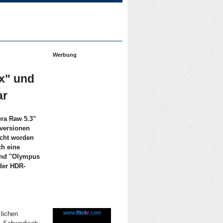
Werbung
ix" und
ar
ra Raw 5.3"
bversionen
icht worden
ch eine
und "Olympus
 der HDR-
www.
flick
r
.com
zlichen