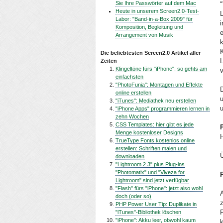
Sie Ihre Passwörter auf dem Mac
"
Heute in unserem Screen2.0-Test-
Labor: "Band-in-a-Box 2009" für
i
Komposition, Begleitung und
e
Arrangement von Musik
k
K
Die beliebtesten Screen2.0 Artikel aller
Zeiten
Klingeltöne fürs "iPhone": so gehts am
v
einfachsten
"PhotoFunia": Montagen und Effekte
D
online erstellen
u
"iTunes": Mediathek neu erstellen
u
"iPhone Apps" programmieren lernen in
zehn Wochen
CSS Templates: hier gibt es jede
Menge kostenloser Designs
H
TrueType Fonts kostenlos online
erstellen: Schriften malen und
downloaden
"Lightroom 2.3" plus Plug-ins
"Photomatix" und "Viveza for
Lightroom" sind jetzt verfügbar
"Flash" fürs "iPhone": jetzt also wohl
doch (oder so)
PHP Power User Tip: Duplikate in
"iTunes"-Bibliothek löschen
"iPhone": Akku leer, obwohl kaum