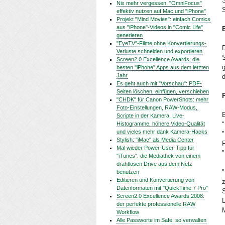
S
Nix mehr vergessen: "OmniFocus"
S
effektiv nutzen auf Mac und "iPhone"
Projekt "Mind Movies": einfach Comics
aus "iPhone"-Videos in "Comic Life"
generieren
"EyeTV"-Filme ohne Konvertierungs-
D
Verluste schneiden und exportieren
S
Screen2.0 Excellence Awards: die
besten "iPhone" Apps aus dem letzten
Jahr
Es geht auch mit "Vorschau": PDF-
Seiten löschen, einfügen, verschieben
"CHDK" für Canon PowerShots: mehr
Foto-Einstellungen, RAW-Modus,
E
Scripte in der Kamera, Live-
Histogramme, höhere Video-Qualität
"
und vieles mehr dank Kamera-Hacks
Stylish: "iMac" als Media Center
F
Mal wieder Power-User-Tipp für
"
"iTunes": die Mediathek von einem
drahtlosen Drive aus dem Netz
"
benutzen
Editieren und Konvertierung von
z
Datenformaten mit "QuickTime 7 Pro"
Screen2.0 Excellence Awards 2008:
L
der perfekte professionelle RAW
Workflow
Alle Passworte im Safe: so verwalten