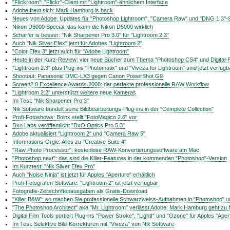
"Flickroom": "Flickr"-Client mit "Lightroom"-ähnlichem Interface
Adobe freut sich: Mark Hamburg is back
Neues von Adobe: Updates für "Photoshop Lightroom", "Camera Raw" und "DNG 1.3"-Sp
Nikon D5000 Special: das kann die Nikon D5000 wirklich
Schärfer is besser: "Nik Sharpener Pro 3.0" für "Lightroom 2.3"
Auch "Nik Silver Efex" jetzt für Adobes "Lightroom 2"
"Color Efex 3" jetzt auch für "Adobe Lightroom"
Heute in der Kurz-Review: vier neue Bücher zum Thema "Photoshop CS4" und Digital-F
"Lightroom 2.3" plus Plug-ins "Photomatix" und "Viveza for Lightroom" sind jetzt verfügb
Shootout: Panasonic DMC-LX3 gegen Canon PowerShot G9
Screen2.0 Excellence Awards 2008: der perfekte professionelle RAW Workflow
"Lightroom 2.2" unterstützt weitere neue Kameras
Im Test: "Nik Sharpener Pro 3"
Nik Software bündelt seine Bildbearbeitungs-Plug-ins in der "Complete Collection"
Profi-Fotoshows: Boinx stellt "FotoMagico 2.6" vor
Dxo Labs veröffentlicht "DxO Optics Pro 5.3"
Adobe aktualisiert "Lightroom 2" und "Camera Raw 5"
Informations-Orgie: Alles zu "Creative Suite 4"
"Raw Photo Processor": kostenlose RAW-Konvertierungssoftware am Mac
"Photoshop.next": das sind die Killer-Features in der kommenden "Photoshop"-Version
Im Kurztest: "Nik Silver Efex Pro"
Auch "Noise Ninja" ist jetzt für Apples "Aperture" erhältlich
Profi-Fotografen-Software: "Lightroom 2" ist jetzt verfügbar
Fotografie-Zeitschriftenausgaben als Gratis-Download
"Killer B&W": so machen Sie professionelle Schwarzweiss-Aufnahmen in "Photoshop" u
"The Photoshop Architect" aka "Mr. Lightroom" verlässt Adobe: Mark Hamburg geht zu 
Digital Film Tools portiert Plug-ins "Power Stroke", "Light!" und "Ozone" für Apples "Aper
Im Test: Selektive Bild-Korrekturen mit "Viveza" von Nik Software