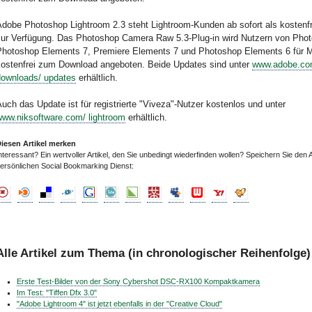
Adobe Photoshop Lightroom 2.3 steht Lightroom-Kunden ab sofort als kostenf
zur Verfügung. Das Photoshop Camera Raw 5.3-Plug-in wird Nutzern von Pho
Photoshop Elements 7, Premiere Elements 7 und Photoshop Elements 6 für 
kostenfrei zum Download angeboten. Beide Updates sind unter
www.adobe.co
downloads/ updates
erhältlich.
uch das Update ist für registrierte "Viveza"-Nutzer kostenlos und unter
www.niksoftware.com/ lightroom
erhältlich.
iesen Artikel merken
nteressant? Ein wertvoller Artikel, den Sie unbedingt wiederfinden wollen? Speichern Sie den A
ersönlichen Social Bookmarking Dienst:
Alle Artikel zum Thema (in chronologischer Reihenfolge)
Erste Test-Bilder von der Sony Cybershot DSC-RX100 Kompaktkamera
Im Test: "Tiffen Dfx 3.0"
"Adobe Lightroom 4" ist jetzt ebenfalls in der "Creative Cloud"