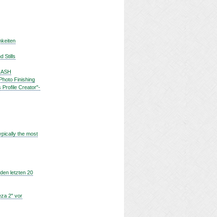
hkeiten
 Stills
i ASH
Photo Finishing
Profile Creator"-
pically the most
den letzten 20
eza 2" vor