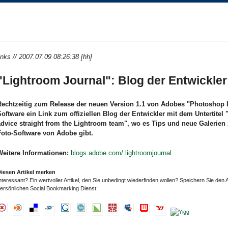
inks // 2007.07.09 08:26:38 [hh]
"Lightroom Journal": Blog der Entwickler
Rechtzeitig zum Release der neuen Version 1.1 von Adobes "Photoshop
Software ein Link zum offiziellen Blog der Entwickler mit dem Untertitel 
advice straight from the Lightroom team", wo es Tips und neue Galerien 
Foto-Software von Adobe gibt.
Weitere Informationen:
blogs.adobe.com/ lightroomjournal
iesen Artikel merken
nteressant? Ein wertvoller Artikel, den Sie unbedingt wiederfinden wollen? Speichern Sie den A
ersönlichen Social Bookmarking Dienst: