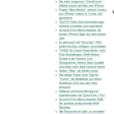
Nix mehr vergessen: "OmniFocus"
effektiv nutzen auf Mac und "iPhone"
Projekt "Mind Movies": einfach Comics
aus "iPhone"-Videos in "Comic Life"
generieren
"EyeTV"-Filme ohne Konvertierungs-
Verluste schneiden und exportieren
Screen2.0 Excellence Awards: die
besten "iPhone" Apps aus dem letzten
Jahr
Es geht auch mit "Vorschau": PDF-
Seiten löschen, einfügen, verschieben
"CHDK" für Canon PowerShots: mehr
Foto-Einstellungen, RAW-Modus,
Scripte in der Kamera, Live-
Histogramme, höhere Video-Qualität
und vieles mehr dank Kamera-Hacks
Stylish: "iMac" als Media Center
Mal wieder Power-User-Tipp für
"iTunes": die Mediathek von einem
drahtlosen Drive aus dem Netz
benutzen
Editieren und Konvertierung von
Datenformaten mit "QuickTime 7 Pro"
Screen2.0 Excellence Awards 2008:
der perfekte professionelle RAW
Workflow
Alle Passworte im Safe: so verwalten