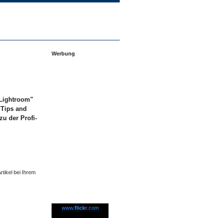
Werbung
 Lightroom"
"Tips and
zu der Profi-
rtikel bei Ihrem
www.
flick
r
.com