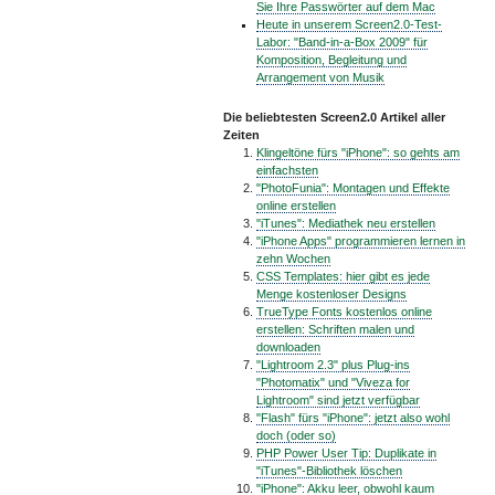
Sie Ihre Passwörter auf dem Mac
Heute in unserem Screen2.0-Test-
Labor: "Band-in-a-Box 2009" für
Komposition, Begleitung und
Arrangement von Musik
Die beliebtesten Screen2.0 Artikel aller
Zeiten
Klingeltöne fürs "iPhone": so gehts am
einfachsten
"PhotoFunia": Montagen und Effekte
online erstellen
"iTunes": Mediathek neu erstellen
"iPhone Apps" programmieren lernen in
zehn Wochen
CSS Templates: hier gibt es jede
Menge kostenloser Designs
TrueType Fonts kostenlos online
erstellen: Schriften malen und
downloaden
"Lightroom 2.3" plus Plug-ins
"Photomatix" und "Viveza for
Lightroom" sind jetzt verfügbar
"Flash" fürs "iPhone": jetzt also wohl
doch (oder so)
PHP Power User Tip: Duplikate in
"iTunes"-Bibliothek löschen
"iPhone": Akku leer, obwohl kaum