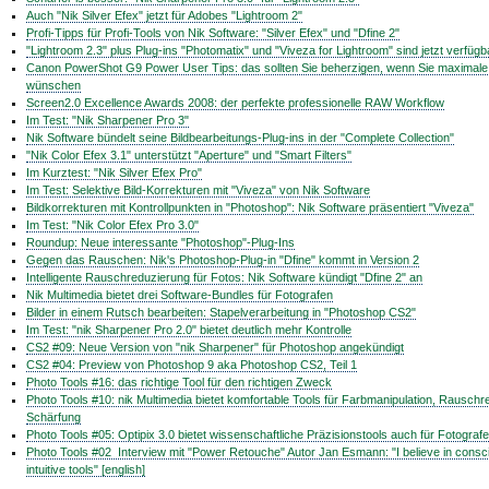
Auch "Nik Silver Efex" jetzt für Adobes "Lightroom 2"
Profi-Tipps für Profi-Tools von Nik Software: "Silver Efex" und "Dfine 2"
"Lightroom 2.3" plus Plug-ins "Photomatix" und "Viveza for Lightroom" sind jetzt verfügb
Canon PowerShot G9 Power User Tips: das sollten Sie beherzigen, wenn Sie maximale B
wünschen
Screen2.0 Excellence Awards 2008: der perfekte professionelle RAW Workflow
Im Test: "Nik Sharpener Pro 3"
Nik Software bündelt seine Bildbearbeitungs-Plug-ins in der "Complete Collection"
"Nik Color Efex 3.1" unterstützt "Aperture" und "Smart Filters"
Im Kurztest: "Nik Silver Efex Pro"
Im Test: Selektive Bild-Korrekturen mit "Viveza" von Nik Software
Bildkorrekturen mit Kontrollpunkten in "Photoshop": Nik Software präsentiert "Viveza"
Im Test: "Nik Color Efex Pro 3.0"
Roundup: Neue interessante "Photoshop"-Plug-Ins
Gegen das Rauschen: Nik's Photoshop-Plug-in "Dfine" kommt in Version 2
Intelligente Rauschreduzierung für Fotos: Nik Software kündigt "Dfine 2" an
Nik Multimedia bietet drei Software-Bundles für Fotografen
Bilder in einem Rutsch bearbeiten: Stapelverarbeitung in "Photoshop CS2"
Im Test: "nik Sharpener Pro 2.0" bietet deutlich mehr Kontrolle
CS2 #09: Neue Version von "nik Sharpener" für Photoshop angekündigt
CS2 #04: Preview von Photoshop 9 aka Photoshop CS2, Teil 1
Photo Tools #16: das richtige Tool für den richtigen Zweck
Photo Tools #10: nik Multimedia bietet komfortable Tools für Farbmanipulation, Rausch
Schärfung
Photo Tools #05: Optipix 3.0 bietet wissenschaftliche Präzisionstools auch für Fotogra
Photo Tools #02  Interview mit "Power Retouche" Autor Jan Esmann: "I believe in consci
intuitive tools" [english]