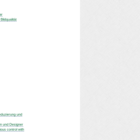
ar
ildqualität
reduzierung und
fen und Designer
ous control with