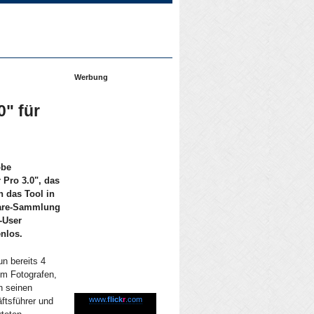
Werbung
0" für
obe
 Pro 3.0", das
n das Tool in
tware-Sammlung
-User
enlos.
un bereits 4
em Fotografen,
n seinen
www.
flick
r
.com
ftsführer und