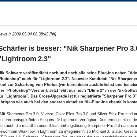
ews // 2009.05.04 08:38:45 [hh]
Schärfer is besser: "Nik Sharpener Pro 3.
"Lightroom 2.3"
Nik Software veröffentlicht nach und nach alle seine Plug-ins neben "Ad
Photoshop" auch für "Lightroom 2.3". Neuester Kandidat: "Nik Sharpener
Tool zur Schärfung von Photos (wir berichteten ausführlichst und testete
der "Photoshop"-Version). Jetzt fehlt nur noch "Dfine 2" in der Nik-Sof
für "Lightroom". Das Cross-Upgrade ist für registrierte "Sharpener Pro 3"
übrigens wie auch bei den anderen aktuellen Nik-Plug-ins ebenfalls kost
Mit Sharpener Pro 3.0, Viveza, Color Efex Pro 3.0 und Silver Efex Pro sind n
nserer preisgekrönten Plug-ins für Lightroom verfügbar. Dies ermöglicht es d
nun auch die marktführende Bildschärfungslösung Sharpener Pro 3.0 nahtlos i
ewohnten Workflow in Lightroom zu integrieren", so Michael J. Slater, Geschä