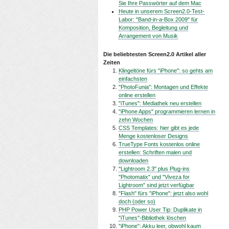
Sie Ihre Passwörter auf dem Mac
Heute in unserem Screen2.0-Test-
Labor: "Band-in-a-Box 2009" für
Komposition, Begleitung und
Arrangement von Musik
Die beliebtesten Screen2.0 Artikel aller
Zeiten
Klingeltöne fürs "iPhone": so gehts am
einfachsten
"PhotoFunia": Montagen und Effekte
online erstellen
"iTunes": Mediathek neu erstellen
"iPhone Apps" programmieren lernen in
zehn Wochen
CSS Templates: hier gibt es jede
Menge kostenloser Designs
TrueType Fonts kostenlos online
erstellen: Schriften malen und
downloaden
"Lightroom 2.3" plus Plug-ins
"Photomatix" und "Viveza for
Lightroom" sind jetzt verfügbar
"Flash" fürs "iPhone": jetzt also wohl
doch (oder so)
PHP Power User Tip: Duplikate in
"iTunes"-Bibliothek löschen
"iPhone": Akku leer, obwohl kaum