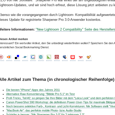
CEO von Nik Software. "Sharpener Pro war eines der am ungeduldigsten erwa
ightroom-Updates, und wir sind hoch erfreut, diese Lösung jetzt anbieten zu 
benso wie die vorangegangenen durch Lightroom- Kompatibilität aufgewerteten
ieses Update für registrierte Sharpener Pro 3.0-Anwender kostenlos.
Weitere Informationen:
"New Lightroom 2 Compatibility" Seite des Hersteller
iesen Artikel merken
nteressant? Ein wertvoller Artikel, den Sie unbedingt wiederfinden wollen? Speichern Sie den A
ersönlichen Social Bookmarking Dienst:
Alle Artikel zum Thema (in chronologischer Reihenfolge)
Die besten "iPhone"-Apps des Jahres 2011
Alternative Raw-Konvertierung: "Bibble Pro 5.1" im Test
Profi-Tricks, Teil #2: so pimpen Sie Ihre Bilder mit dem "Leica Look" und dem perfekten 
Canon PowerShot S90 Workshop: die definitiven Power-User-Tips für maximale Bildqual
Noch bessere selektive Farb-, Kontrast- und Licht-Korrekturen: Nik Software stellt "Viv
"MacBook Air": das perfekte mobile Photo- bzw. Audio-Studio
Schärfer is besser: "Nik Sharpener Pro 3.0" für "Lightroom 2.3"