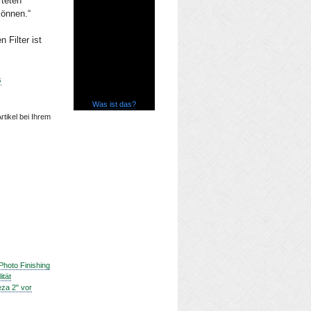
rteten
können.“
 Filter ist
s
Was ist das?
rtikel bei Ihrem
Photo Finishing
ität
eza 2" vor