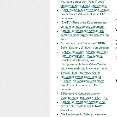
Nix mehr vergessen: "OmniFocus"
L
effektiv nutzen auf Mac und "iPhone"
Projekt "Mind Movies": einfach Comics
aus "iPhone"-Videos in "Comic Life"
E
generieren
d
"EyeTV"-Filme ohne Konvertierungs-
Verluste schneiden und exportieren
Screen2.0 Excellence Awards: die
besten "iPhone" Apps aus dem letzten
Jahr
D
Es geht auch mit "Vorschau": PDF-
I
Seiten löschen, einfügen, verschieben
p
"CHDK" für Canon PowerShots: mehr
Foto-Einstellungen, RAW-Modus,
Scripte in der Kamera, Live-
Histogramme, höhere Video-Qualität
und vieles mehr dank Kamera-Hacks
Stylish: "iMac" als Media Center
Mal wieder Power-User-Tipp für
"iTunes": die Mediathek von einem
drahtlosen Drive aus dem Netz
benutzen
Editieren und Konvertierung von
Datenformaten mit "QuickTime 7 Pro"
Screen2.0 Excellence Awards 2008:
der perfekte professionelle RAW
Workflow
Alle Passworte im Safe: so verwalten