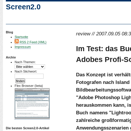
Screen2.0
Blog
review // 2007.09.05 08:3
Startseite
RSS 2 Feed (XML)
Im Test: das B
Impressum
Adobes Profi-S
Archiv
Nach Themen:
Nach Stichwort:
Das Konzept ist verhält
Fotografen nach Island 
Flex Browser (beta)
Bildbearbeitungssoftwa
"Adobe Photoshop Ligh
herauskommen kann, ist
Buch namens "Lightroo
zahlreiche großformatig
Anwendungsszenarien g
Die besten Screen2.0-Artikel