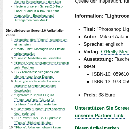
Quelle der Inspiration, f
Sie Ihre Passwörter auf dem Mac
Heute in unserem Screen2.0-Test-
Labor: "Band-in-a-Box 2009" für
Information: "Lightroo
Komposition, Begleitung und
Arrangement von Musik
Titel:
"Photoshop Lig
Die beliebtesten Screen2.0 Artikel aller
Zeiten
Autor:
Mikkel Aaland
Klingeltöne fürs "iPhone": so gehts am
Sprache:
englisch
einfachsten
"PhotoFunia": Montagen und Effekte
Verlag:
O'Reilly Med
online erstellen
Ausstattung:
Tasche
"iTunes": Mediathek neu erstellen
"iPhone Apps" programmieren lernen in
ISBN:
zehn Wochen
CSS Templates: hier gibt es jede
ISBN-10: 05961
Menge kostenloser Designs
ISBN-13: 978-05
TrueType Fonts kostenlos online
erstellen: Schriften malen und
downloaden
Preis:
38 Euro
"Lightroom 2.3" plus Plug-ins
"Photomatix" und "Viveza for
Lightroom" sind jetzt verfügbar
Unterstützen Sie Scree
"Flash" fürs "iPhone": jetzt also wohl
doch (oder so)
unseren Partner-Link.
PHP Power User Tip: Duplikate in
"iTunes"-Bibliothek löschen
"iPhone": Akku leer, obwohl kaum
Diesen Artikel merken