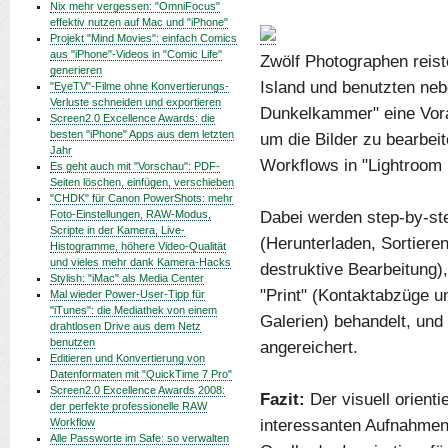
Nix mehr vergessen: "OmniFocus"
effektiv nutzen auf Mac und "iPhone"
Projekt "Mind Movies": einfach Comics
aus "iPhone"-Videos in "Comic Life"
Zwölf Photographen reist
generieren
Island und benutzten neb
"EyeTV"-Filme ohne Konvertierungs-
Verluste schneiden und exportieren
Dunkelkammer" eine Vora
Screen2.0 Excellence Awards: die
besten "iPhone" Apps aus dem letzten
um die Bilder zu bearbei
Jahr
Workflows in "Lightroom 
Es geht auch mit "Vorschau": PDF-
Seiten löschen, einfügen, verschieben
"CHDK" für Canon PowerShots: mehr
Dabei werden step-by-ste
Foto-Einstellungen, RAW-Modus,
Scripte in der Kamera, Live-
(Herunterladen, Sortiere
Histogramme, höhere Video-Qualität
und vieles mehr dank Kamera-Hacks
destruktive Bearbeitung)
Stylish: "iMac" als Media Center
"Print" (Kontaktabzüge 
Mal wieder Power-User-Tipp für
"iTunes": die Mediathek von einem
Galerien) behandelt, und 
drahtlosen Drive aus dem Netz
benutzen
angereichert.
Editieren und Konvertierung von
Datenformaten mit "QuickTime 7 Pro"
Screen2.0 Excellence Awards 2008:
Fazit:
Der visuell orienti
der perfekte professionelle RAW
interessanten Aufnahmen 
Workflow
Alle Passworte im Safe: so verwalten