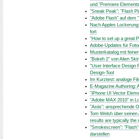
und "Premiere Elements
"Sneak Peak": "Flash Pla
"Adobe Flash" auf dem "
Nach Apples Lockerung: 
fort
"How to set up a great
Adobe-Updates für Fotog
Musterkatalog mit feine
"Bokeh 2" von Alien Ski
"User Interface Design 
Design-Tool
Im Kurztest: analoge Fi
E-Magazine Authoring: A
"iPhone UI Vector Elemen
"Adobe MAX 2010" in L
"Axiis": ansprechende O
Tom Welsh über seinen A
results are typically the 
"Smokescreen": "Flash"-
darstellen