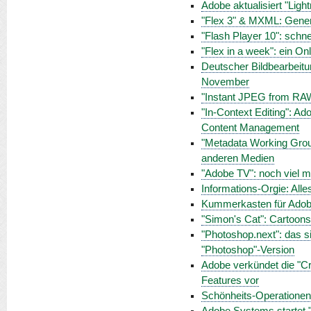
Adobe aktualisiert "Lig
"Flex 3" & MXML: Gener
"Flash Player 10": schnel
"Flex in a week": ein O
Deutscher Bildbearbeit
November
"Instant JPEG from RA
"In-Context Editing": Ad
Content Management
"Metadata Working Group
anderen Medien
"Adobe TV": noch viel m
Informations-Orgie: Alle
Kummerkasten für Ado
"Simon's Cat": Cartoon
"Photoshop.next": das s
"Photoshop"-Version
Adobe verkündet die "Cr
Features vor
Schönheits-Operationen