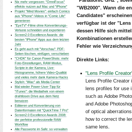
"Panasonic GH2", sowi
Nix mehr vergessen: "OmniFocus"
effektiv nutzen auf Mac und "iPhone"
"WB2000". Wann die end
Projekt "Mind Movies": einfach Comics
Candidates" erscheinen,
aus "iPhone"-Videos in "Comic Life"
generieren
verfügbar ist der "Lens
"EyeTV"-Filme ohne Konvertierungs-
dessen Hilfe sich mitte
Verluste schneiden und exportieren
Screen2.0 Excellence Awards: die
Kombinationen erstellen
besten "iPhone" Apps aus dem letzten
Jahr
Fehler wie Verzeichnun
Es geht auch mit "Vorschau": PDF-
Seiten löschen, einfügen, verschieben
"CHDK" für Canon PowerShots: mehr
Direkte Links:
Foto-Einstellungen, RAW-Modus,
Scripte in der Kamera, Live-
"Lens Profile Creator
Histogramme, höhere Video-Qualität
und vieles mehr dank Kamera-Hacks
Lens Profile Creator i
Stylish: "iMac" als Media Center
Mal wieder Power-User-Tipp für
lens profiles for use
"iTunes": die Mediathek von einem
such as Adobe Photo
drahtlosen Drive aus dem Netz
benutzen
and Adobe Photoshop 
Editieren und Konvertierung von
Datenformaten mit "QuickTime 7 Pro"
of optical aberrations
Screen2.0 Excellence Awards 2008:
how to correct the le
der perfekte professionelle RAW
Workflow
same lens.
Alle Passworte im Safe: so verwalten