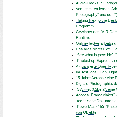
Audio-Tracks in GarageB
Von Insekten lernen: Ad
Photography" und den "
"Taking Flex to the Des
Programm
Gewinner des "AIR Derb
Runtime
Online-Textverarbeitung
Das alles bietet Flex 3:
"See what is possible"
"Photoshop Express": n
Aktualisierte OpenType-S
Im Test: das Buch "Ligh
15 Jahre Acrobat: eine
Digitale Photographie: 
"SWFFix 0.2beta": eine
Adobes "FrameMaker" leb
"technische Dokumente 
"PowerMask" für "Photosh
von Objekten