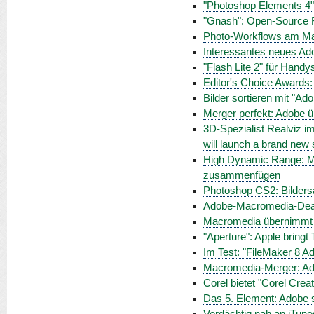
"Photoshop Elements 4"
"Gnash": Open-Source F
Photo-Workflows am M
Interessantes neues Ado
"Flash Lite 2" für Hand
Editor's Choice Awards:
Bilder sortieren mit "Ad
Merger perfekt: Adobe 
3D-Spezialist Realviz i
will launch a brand new s
High Dynamic Range: M
zusammenfügen
Photoshop CS2: Bilders
Adobe-Macromedia-Deal
Macromedia übernimmt I
"Aperture": Apple bringt 
Im Test: "FileMaker 8 A
Macromedia-Merger: Ad
Corel bietet "Corel Crea
Das 5. Element: Adobe s