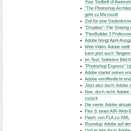
Your Toolbelt of Aweso
"The Photoshop Archite
geht zu Microsoft
Zeit für eine Gedenkmi
"Dropbox": File Sharin
"FlexBuilder 3 Professio
Adobe bringt April-Aus
Web Video: Adobe stellt 
kann jetzt auch "länger
Im Test: Selektive Bild-
"Photoshop Express" Upda
Adobe startet seinen e
Adobe veröffentlicht en
Jetzt also doch: Adobe e
Nee, doch nicht: Adobe 
zurück
Die vierte: Adobe aktua
Flex 3: einen AIR-Web-B
Flash: von FLA zu XML
Roundup: Adobe auf de
Und er lebt doch: Adobe 