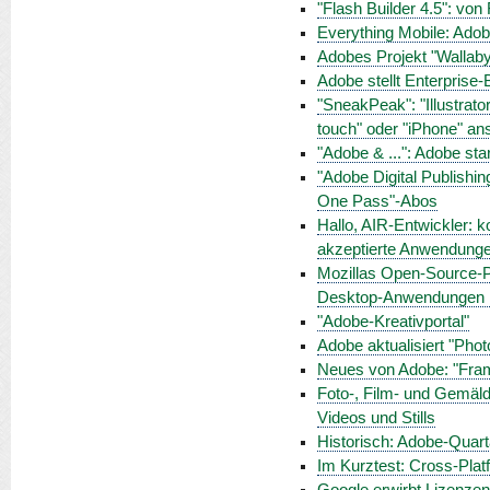
"Flash Builder 4.5": von
Everything Mobile: Adobe
Adobes Projekt "Wallaby
Adobe stellt Enterprise-B
"SneakPeak": "Illustrat
touch" oder "iPhone" a
"Adobe & ...": Adobe st
"Adobe Digital Publishin
One Pass"-Abos
Hallo, AIR-Entwickler: 
akzeptierte Anwendunge
Mozillas Open-Source-P
Desktop-Anwendungen m
"Adobe-Kreativportal"
Adobe aktualisiert "Phot
Neues von Adobe: "Fram
Foto-, Film- und Gemäld
Videos und Stills
Historisch: Adobe-Quart
Im Kurztest: Cross-Plat