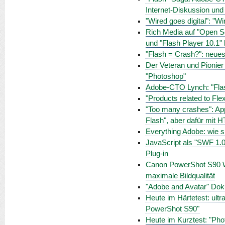
Internet-Diskussion und
"Wired goes digital": "W
Rich Media auf "Open Sc
und "Flash Player 10.1
"Flash = Crash?": neues
Der Veteran und Pionier
"Photoshop"
Adobe-CTO Lynch: "Flash
"Products related to Fle
"Too many crashes": App
Flash", aber dafür mit 
Everything Adobe: wie s
JavaScript als "SWF 1.0
Plug-in
Canon PowerShot S90 Wo
maximale Bildqualität
"Adobe and Avatar" Doku
Heute im Härtetest: ul
PowerShot S90"
Heute im Kurztest: "Pho