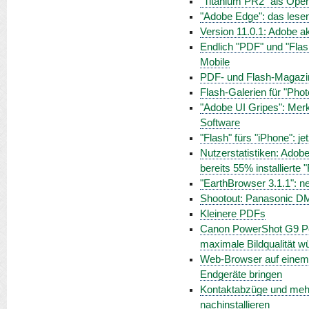
"Titanium PR2" als Open
"Adobe Edge": das lese
Version 11.0.1: Adobe a
Endlich "PDF" und "Flas
Mobile
PDF- und Flash-Magazine
Flash-Galerien für "Ph
"Adobe UI Gripes": Merk
Software
"Flash" fürs "iPhone": je
Nutzerstatistiken: Adobe
bereits 55% installierte 
"EarthBrowser 3.1.1": ne
Shootout: Panasonic 
Kleinere PDFs
Canon PowerShot G9 Pow
maximale Bildqualität 
Web-Browser auf einem M
Endgeräte bringen
Kontaktabzüge und mehr
nachinstallieren