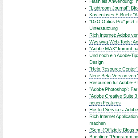
Flash als Anwendung: "m
"Lightroom Journal": Blo
Kostenloses E-Buch: "A
"DxO Optics Pro" jetzt in
Unterstützung
Rich Internet: Adobe ver
Wysiwyg-Web-Tools: Adob
"Adobe MAX" kommt na
Und noch ein Adobe-Tip: 
Design
"Help Resource Center
Neue Beta-Version von 
Resourcen für Adobe-Pr
"Adobe Photoshop": Far
"Adobe Creative Suite 
neuen Features
Hosted Services: Adobe
Rich Internet Applicati
machen
(Semi-)Offizielle Blogs
Buchtipp: "Programming