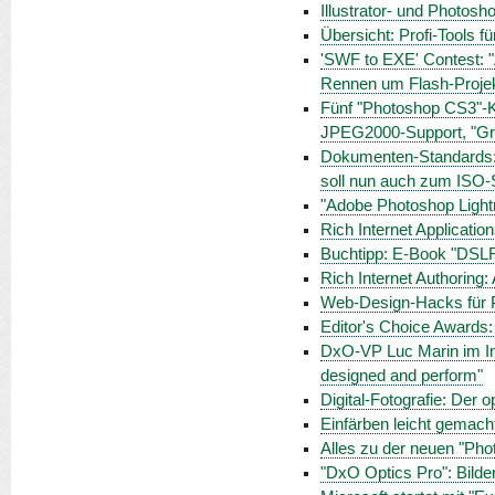
Illustrator- und Photosho
Übersicht: Profi-Tools f
'SWF to EXE' Contest: "
Rennen um Flash-Proje
Fünf "Photoshop CS3"-K
JPEG2000-Support, "Gr
Dokumenten-Standards:
soll nun auch zum ISO-
"Adobe Photoshop Light
Rich Internet Applicatio
Buchtipp: E-Book "DSL
Rich Internet Authoring: 
Web-Design-Hacks für Pr
Editor's Choice Awards:
DxO-VP Luc Marin im Int
designed and perform"
Digital-Fotografie: Der 
Einfärben leicht gemacht:
Alles zu der neuen "Ph
"DxO Optics Pro": Bilde