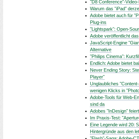
"D8 Conference"-Video-In
Warum das "iPad" derze
Adobe bietet auch für "
Plug-ins
"Lightspark": Open-Sour
Adobe veröffentlicht d
JavaScript-Engine "Giand
Alternative
"Philips Cinema": Kurzf
Endlich: Adobe bietet b
Never Ending Story: Stev
Player"
Unglaubliches "Content-
wenigen Klicks in "Pho
Adobe-Tools für Web-Ent
sind da
Adobes "InDesign" feier
Im Praxis-Test: "Apertur
Eine Legende wird 20: S
Hintergründe aus den le
"Flash"-Saga: Adobe-CT