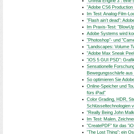
"Unreal Engine 3": ein
"Adobe CS6 Production Pr
Im Test: Analog-Film-Lo
"Flash ain't dead": Ado
Im Praxis-Test: "BlowUp 
Adobe Systems wird kom
"Photoshop"- und "Came
"Landscapes: Volume Tw
"Adobe Max Sneak Peeks
"iOS 5 GUI PSD": Grafi
Sensationelle Forschun
Bewegungsschärfe aus B
So optimieren Sie Adobe
Online-Speicher und To
fürs iPad"
Color Grading, HDR, Ste
Schlüsseltechnologien v
"Really Being John Malk
Im Test: Malen, Zeichnen
"CreatePDF" für das "i
"The Lost Thing": ein O