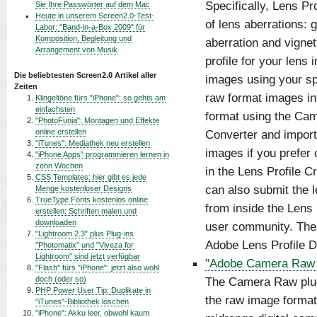
Specifically, Lens P
Sie Ihre Passwörter auf dem Mac
Heute in unserem Screen2.0-Test-
of lens aberrations: 
Labor: "Band-in-a-Box 2009" für
Komposition, Begleitung und
aberration and vigne
Arrangement von Musik
profile for your lens
Die beliebtesten Screen2.0 Artikel aller
images using your sp
Zeiten
raw format images int
Klingeltöne fürs "iPhone": so gehts am
einfachsten
format using the Cam
"PhotoFunia": Montagen und Effekte
online erstellen
Converter and impor
"iTunes": Mediathek neu erstellen
images if you prefer 
"iPhone Apps" programmieren lernen in
zehn Wochen
in the Lens Profile C
CSS Templates: hier gibt es jede
can also submit the l
Menge kostenloser Designs
TrueType Fonts kostenlos online
from inside the Lens 
erstellen: Schriften malen und
downloaden
user community. These
"Lightroom 2.3" plus Plug-ins
Adobe Lens Profile 
"Photomatix" und "Viveza for
Lightroom" sind jetzt verfügbar
"Adobe Camera Raw 6
"Flash" fürs "iPhone": jetzt also wohl
doch (oder so)
The Camera Raw plug
PHP Power User Tip: Duplikate in
the raw image format
"iTunes"-Bibliothek löschen
"iPhone": Akku leer, obwohl kaum