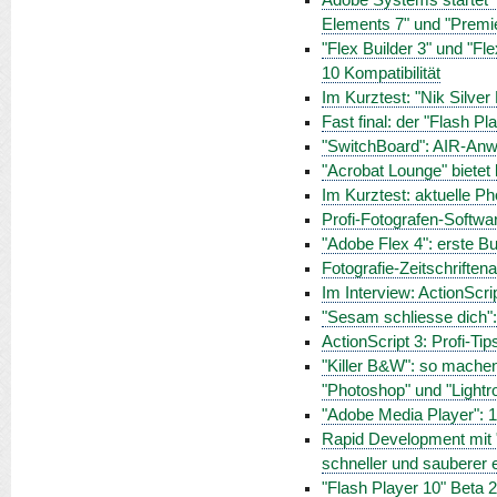
Adobe Systems startet 
Elements 7" und "Premi
"Flex Builder 3" und "Fl
10 Kompatibilität
Im Kurztest: "Nik Silver
Fast final: der "Flash P
"SwitchBoard": AIR-Anwen
"Acrobat Lounge" bietet
Im Kurztest: aktuelle P
Profi-Fotografen-Software
"Adobe Flex 4": erste B
Fotografie-Zeitschrifte
Im Interview: ActionScri
"Sesam schliesse dich":
ActionScript 3: Profi-Ti
"Killer B&W": so mache
"Photoshop" und "Light
"Adobe Media Player": 
Rapid Development mit 
schneller und sauberer e
"Flash Player 10" Beta 