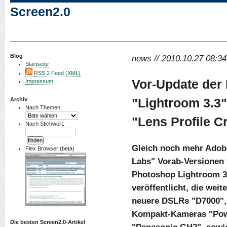
Screen2.0
Blog
news // 2010.10.27 08:34
Startseite
RSS 2 Feed (XML)
Vor-Update der 
Impressum
"Lightroom 3.3
Archiv
Nach Themen:
"Lens Profile C
Nach Stichwort:
Gleich noch mehr Adob
Flex Browser (beta)
Labs" Vorab-Versionen
Photoshop Lightroom 3
veröffentlicht, die wei
neuere DSLRs "D7000",
Kompakt-Kameras "Pow
Die besten Screen2.0-Artikel