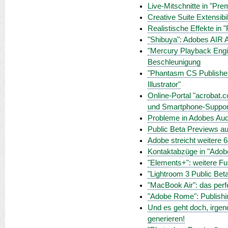
Live-Mitschnitte in "Pr
Creative Suite Extensibil
Realistische Effekte in 
"Shibuya": Adobes AIR 
"Mercury Playback Engin
Beschleunigung
"Phantasm CS Publisher"
Illustrator"
Online-Portal "acrobat.c
und Smartphone-Suppor
Probleme in Adobes Aud
Public Beta Previews au
Adobe streicht weitere 6
Kontaktabzüge in "Adob
"Elements+": weitere Fu
"Lightroom 3 Public Beta
"MacBook Air": das perf
"Adobe Rome": Publishing
Und es geht doch, irgen
generieren!