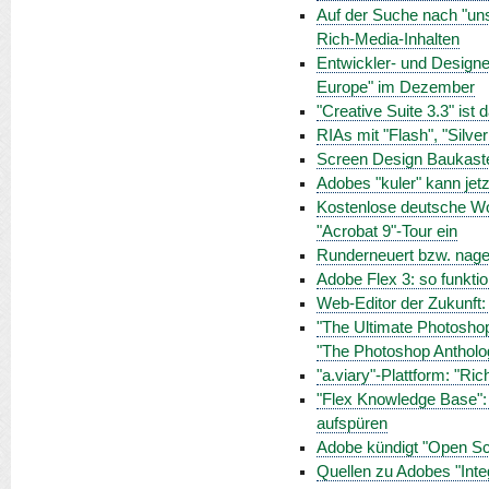
Auf der Suche nach "uns
Rich-Media-Inhalten
Entwickler- und Design
Europe" im Dezember
"Creative Suite 3.3" ist
RIAs mit "Flash", "Silve
Screen Design Baukaste
Adobes "kuler" kann jet
Kostenlose deutsche Wo
"Acrobat 9"-Tour ein
Runderneuert bzw. nage
Adobe Flex 3: so funktio
Web-Editor der Zukunft
"The Ultimate Photoshop
"The Photoshop Anthol
"a.viary"-Plattform: "Ri
"Flex Knowledge Base":
aufspüren
Adobe kündigt "Open Scr
Quellen zu Adobes "Inte