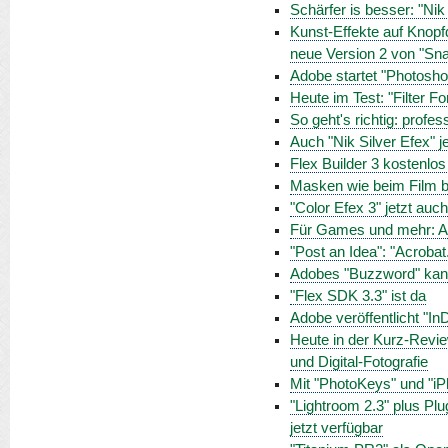
Schärfer is besser: "Nik
Kunst-Effekte auf Knopfd
neue Version 2 von "Sna
Adobe startet "Photosh
Heute im Test: "Filter F
So geht's richtig: profe
Auch "Nik Silver Efex" j
Flex Builder 3 kostenlos
Masken wie beim Film be
"Color Efex 3" jetzt auc
Für Games und mehr: Ado
"Post an Idea": "Acroba
Adobes "Buzzword" kann
"Flex SDK 3.3" ist da
Adobe veröffentlicht "I
Heute in der Kurz-Revi
und Digital-Fotografie
Mit "PhotoKeys" und "i
"Lightroom 2.3" plus Plu
jetzt verfügbar