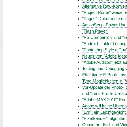
Google erwirbt Lizenz
Alternative Raw-Konverti
"Project Rome" wieder ei
"Pages"-Dokumente unt
ActionScript Power Use
"Flash Player"
"PS Companion" und "Fin
"Android"-Tablet-Lösun
"Photoshop Style a Day"
Neues von "Adobe Ideas
"Adobe Audition" jetzt 
Testing und Debugging v
Effektivere E-Book-Lay
Typo-Möglichkeiten in "
Vor-Update der Photo-To
und "Lens Profile Creato
"Adobe MAX 2010" Roun
Adobe will keine Übern
"Lyn": ein Leichtgewich
"PixelBender": algorithm
Consumer Bild- und Vide