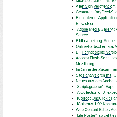
Microsoft startet mit "E
Alien Skin veröffentlicht
Gestatten: "myFeedz", 
Rich Internet Applicatio
Entwickler
"Adobe Media Gallery": A
Source
Bildbearbeitung: Adobe 
Online-Farbschemata: Ad
DFT bringt siebte Versio
Adobes Flash-Scriptings
Mozilla.org
Im Sinne der Zusammenar
Sites analysieren mit "
Neues aus den Adobe La
"Scriptographer": Experi
"A Collection of Unexpe
"iCorrect OneClick": Far
"iCalamus 1.0": Konkurr
Web Content Editor: Ado
"Life Poster": so geht es 