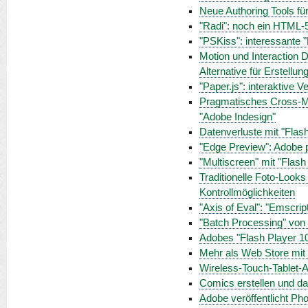
Neue Authoring Tools f
"Radi": noch ein HTML-5
"PSKiss": interessante
Motion und Interaction
Alternative für Erstellu
"Paper.js": interaktive 
Pragmatisches Cross-Me
"Adobe Indesign"
Datenverluste mit "Flas
"Edge Preview": Adobe 
"Multiscreen" mit "Flash
Traditionelle Foto-Look
Kontrollmöglichkeiten
"Axis of Eval": "Emscri
"Batch Processing" von 
Adobes "Flash Player 10.
Mehr als Web Store mit L
Wireless-Touch-Tablet-
Comics erstellen und da
Adobe veröffentlicht Ph