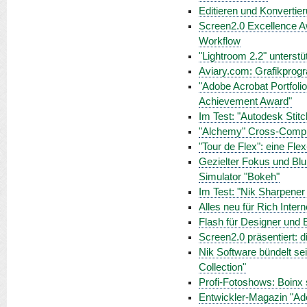
Editieren und Konvertie
Screen2.0 Excellence A
Workflow
"Lightroom 2.2" unterst
Aviary.com: Grafikpro
"Adobe Acrobat Portfoli
Achievement Award"
Im Test: "Autodesk Stitc
"Alchemy" Cross-Compil
"Tour de Flex": eine Fle
Gezielter Fokus und Blur
Simulator "Bokeh"
Im Test: "Nik Sharpener
Alles neu für Rich Inter
Flash für Designer und E
Screen2.0 präsentiert: 
Nik Software bündelt se
Collection"
Profi-Fotoshows: Boinx s
Entwickler-Magazin "Ad