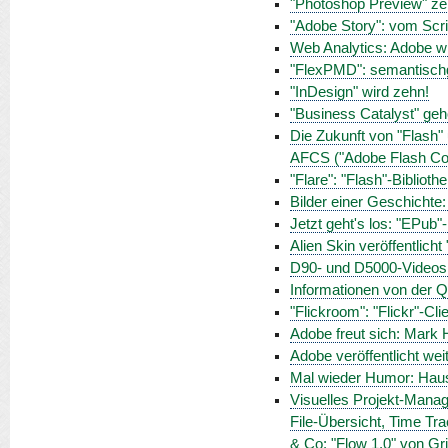
"Photoshop Preview" ze
"Adobe Story": vom Scri
Web Analytics: Adobe 
"FlexPMD": semantischg
"InDesign" wird zehn!
"Business Catalyst" gehö
Die Zukunft von "Flash"
AFCS ("Adobe Flash Col
"Flare": "Flash"-Biblioth
Bilder einer Geschichte
Jetzt geht's los: "EPub
Alien Skin veröffentlich
D90- und D5000-Videos
Informationen von der Q
"Flickroom": "Flickr"-Cl
Adobe freut sich: Mark
Adobe veröffentlicht we
Mal wieder Humor: Haus
Visuelles Projekt-Manag
File-Übersicht, Time Tra
& Co: "Flow 1.0" von Gr