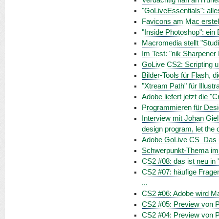
Verdächtig nah an iTune
"GoLiveEssentials": all
Favicons am Mac erstel
"Inside Photoshop": ein B
Macromedia stellt "Studi
Im Test: "nik Sharpener 
GoLive CS2: Scripting 
Bilder-Tools für Flash, 
"Xtream Path" für Illustr
Adobe liefert jetzt die "
Programmieren für Desig
Interview mit Johan Gie
design program, let the 
Adobe GoLive CS  Das
Schwerpunkt-Thema im Ap
CS2 #08: das ist neu in
CS2 #07: häufige Frage
...
CS2 #06: Adobe wird 
CS2 #05: Preview von Ph
CS2 #04: Preview von Ph