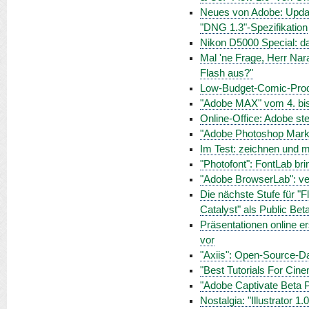
Neues von Adobe: Updat
"DNG 1.3"-Spezifikation
Nikon D5000 Special: da
Mal 'ne Frage, Herr Nar
Flash aus?"
Low-Budget-Comic-Produ
"Adobe MAX" vom 4. bis
Online-Office: Adobe ste
"Adobe Photoshop Marketpl
Im Test: zeichnen und m
"Photofont": FontLab bri
"Adobe BrowserLab": ve
Die nächste Stufe für "Fl
Catalyst" als Public Bet
Präsentationen online er
vor
"Axiis": Open-Source-Dat
"Best Tutorials For Cine
"Adobe Captivate Beta P
Nostalgia: "Illustrator 1.