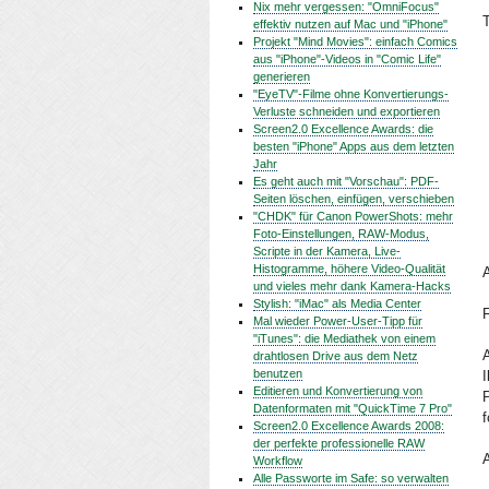
Nix mehr vergessen: "OmniFocus"
effektiv nutzen auf Mac und "iPhone"
Projekt "Mind Movies": einfach Comics
aus "iPhone"-Videos in "Comic Life"
generieren
"EyeTV"-Filme ohne Konvertierungs-
Verluste schneiden und exportieren
Screen2.0 Excellence Awards: die
besten "iPhone" Apps aus dem letzten
Jahr
Es geht auch mit "Vorschau": PDF-
Seiten löschen, einfügen, verschieben
"CHDK" für Canon PowerShots: mehr
Foto-Einstellungen, RAW-Modus,
Scripte in der Kamera, Live-
Histogramme, höhere Video-Qualität
A
und vieles mehr dank Kamera-Hacks
Stylish: "iMac" als Media Center
F
Mal wieder Power-User-Tipp für
"iTunes": die Mediathek von einem
drahtlosen Drive aus dem Netz
benutzen
Editieren und Konvertierung von
Datenformaten mit "QuickTime 7 Pro"
f
Screen2.0 Excellence Awards 2008:
der perfekte professionelle RAW
A
Workflow
Alle Passworte im Safe: so verwalten