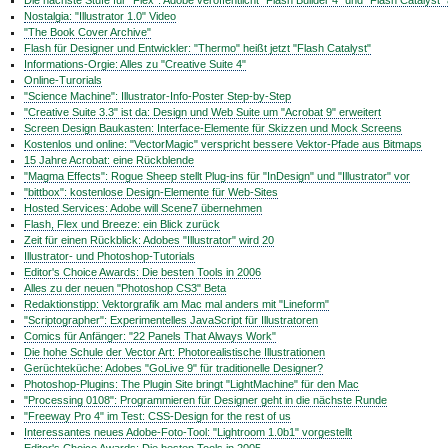
Die nächste Stufe für "Flex": Adobe veröffentlicht "Flash Builder 4" und "Flash Catalyst"
Nostalgia: "Illustrator 1.0" Video
"The Book Cover Archive"
Flash für Designer und Entwickler: "Thermo" heißt jetzt "Flash Catalyst"
Informations-Orgie: Alles zu "Creative Suite 4"
Online-Turorials
"Science Machine": Illustrator-Info-Poster Step-by-Step
"Creative Suite 3.3" ist da: Design und Web Suite um "Acrobat 9" erweitert
Screen Design Baukasten: Interface-Elemente für Skizzen und Mock Screens
Kostenlos und online: "VectorMagic" verspricht bessere Vektor-Pfade aus Bitmaps
15 Jahre Acrobat: eine Rückblende
"Magma Effects": Rogue Sheep stellt Plug-ins für "InDesign" und "Illustrator" vor
"bittbox": kostenlose Design-Elemente für Web-Sites
Hosted Services: Adobe will Scene7 übernehmen
Flash, Flex und Breeze: ein Blick zurück
Zeit für einen Rückblick: Adobes "Illustrator" wird 20
Illustrator- und Photoshop-Tutorials
Editor's Choice Awards: Die besten Tools in 2006
Alles zu der neuen "Photoshop CS3" Beta
Redaktionstipp: Vektorgrafik am Mac mal anders mit "Lineform"
"Scriptographer": Experimentelles JavaScript für Illustratoren
Comics für Anfänger: "22 Panels That Always Work"
Die hohe Schule der Vector Art: Photorealistische Illustrationen
Gerüchteküche: Adobes "GoLive 9" für traditionelle Designer?
Photoshop-Plugins: The Plugin Site bringt "LightMachine" für den Mac
"Processing 0108": Programmieren für Designer geht in die nächste Runde
"Freeway Pro 4" im Test: CSS-Design for the rest of us
Interessantes neues Adobe-Foto-Tool: "Lightroom 1.0b1" vorgestellt