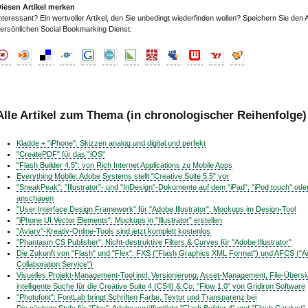
iesen Artikel merken
nteressant? Ein wertvoller Artikel, den Sie unbedingt wiederfinden wollen? Speichern Sie den A
ersönlichen Social Bookmarking Dienst:
Alle Artikel zum Thema (in chronologischer Reihenfolge)
Kladde + "iPhone": Skizzen analog und digital und perfekt
"CreatePDF" für das "iOS"
"Flash Builder 4.5": von Rich Internet Applications zu Mobile Apps
Everything Mobile: Adobe Systems stellt "Creative Suite 5.5" vor
"SneakPeak": "Illustrator"- und "InDesign"-Dokumente auf dem "iPad", "iPod touch" ode
anschauen
"User Interface Design Framework" für "Adobe Illustrator": Mockups im Design-Tool
"iPhone UI Vector Elements": Mockups in "Illustrator" erstellen
"Aviary"-Kreativ-Online-Tools sind jetzt komplett kostenlos
"Phantasm CS Publisher": Nicht-destruktive Filters & Curves für "Adobe Illustrator"
Die Zukunft von "Flash" und "Flex": FXS ("Flash Graphics XML Format") und AFCS ("
Collaboration Service")
Visuelles Projekt-Management-Tool incl. Versionierung, Asset-Management, File-Übersi
intelligente Suche für die Creative Suite 4 (CS4) & Co: "Flow 1.0" von Gridiron Software
"Photofont": FontLab bringt Schriften Farbe, Textur und Transparenz bei