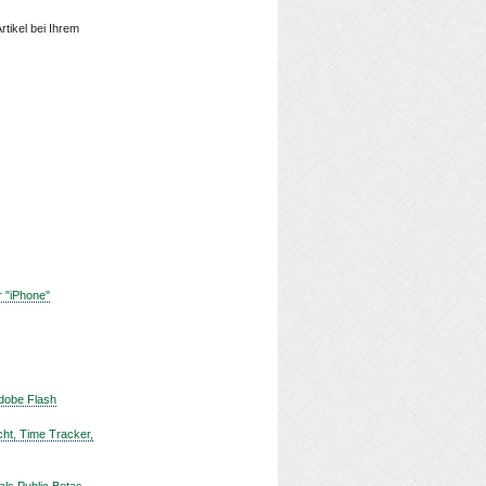
rtikel bei Ihrem
r "iPhone"
Adobe Flash
cht, Time Tracker,