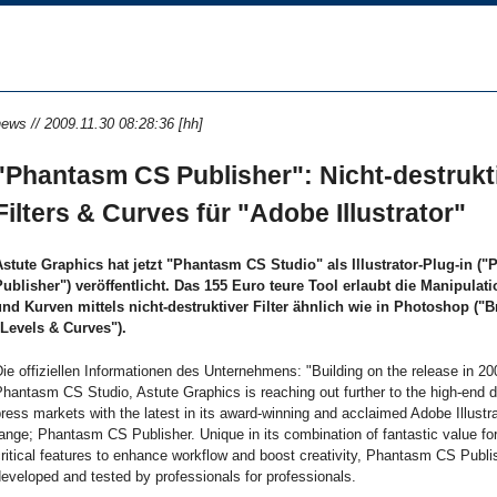
ews // 2009.11.30 08:28:36 [hh]
"Phantasm CS Publisher": Nicht-destrukt
Filters & Curves für "Adobe Illustrator"
Astute Graphics hat jetzt "Phantasm CS Studio" als Illustrator-Plug-in 
Publisher") veröffentlicht. Das 155 Euro teure Tool erlaubt die Manipulat
und Kurven mittels nicht-destruktiver Filter ähnlich wie in Photoshop ("B
"Levels & Curves").
ie offiziellen Informationen des Unternehmens: "Building on the release in 20
hantasm CS Studio, Astute Graphics is reaching out further to the high-end d
ress markets with the latest in its award-winning and acclaimed Adobe Illustra
ange; Phantasm CS Publisher. Unique in its combination of fantastic value f
ritical features to enhance workflow and boost creativity, Phantasm CS Publ
eveloped and tested by professionals for professionals.