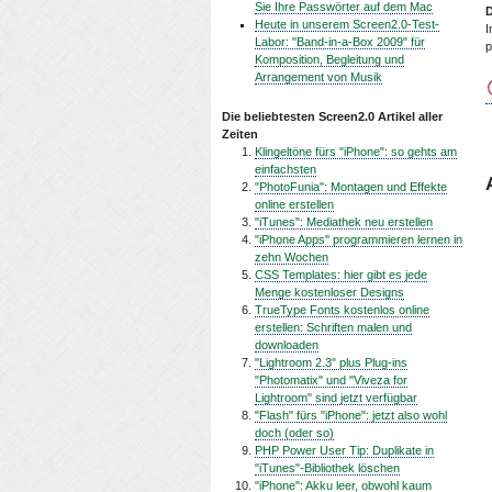
Sie Ihre Passwörter auf dem Mac
D
Heute in unserem Screen2.0-Test-
I
Labor: "Band-in-a-Box 2009" für
p
Komposition, Begleitung und
Arrangement von Musik
Die beliebtesten Screen2.0 Artikel aller
Zeiten
Klingeltöne fürs "iPhone": so gehts am
einfachsten
"PhotoFunia": Montagen und Effekte
online erstellen
"iTunes": Mediathek neu erstellen
"iPhone Apps" programmieren lernen in
zehn Wochen
CSS Templates: hier gibt es jede
Menge kostenloser Designs
TrueType Fonts kostenlos online
erstellen: Schriften malen und
downloaden
"Lightroom 2.3" plus Plug-ins
"Photomatix" und "Viveza for
Lightroom" sind jetzt verfügbar
"Flash" fürs "iPhone": jetzt also wohl
doch (oder so)
PHP Power User Tip: Duplikate in
"iTunes"-Bibliothek löschen
"iPhone": Akku leer, obwohl kaum