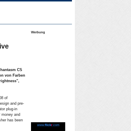
Werbung
ive
("Phantasm CS
ion von Farben
rightness",
08 of
esign and pre-
tor plug-in
or money and
isher has been
www.
flick
r
.com