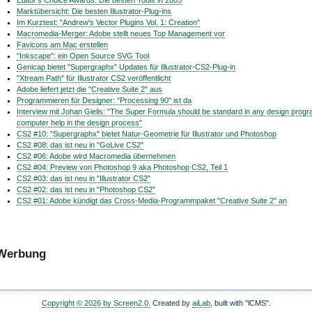
Editor's Choice Awards: Die besten Tools in 2005
Marktübersicht: Die besten Illustrator-Plug-ins
Im Kurztest: "Andrew's Vector Plugins Vol. 1: Creation"
Macromedia-Merger: Adobe stellt neues Top Management vor
Favicons am Mac erstellen
"Inkscape": ein Open Source SVG Tool
Genicap bietet "Supergraphx" Updates für Illustrator-CS2-Plug-in
"Xtream Path" für Illustrator CS2 veröffentlicht
Adobe liefert jetzt die "Creative Suite 2" aus
Programmieren für Designer: "Processing 90" ist da
Interview mit Johan Gielis: "The Super Formula should be standard in any design progra
computer help in the design process"
CS2 #10: "Supergraphx" bietet Natur-Geometrie für Illustrator und Photoshop
CS2 #08: das ist neu in "GoLive CS2"
CS2 #06: Adobe wird Macromedia übernehmen
CS2 #04: Preview von Photoshop 9 aka Photoshop CS2, Teil 1
CS2 #03: das ist neu in "Illustrator CS2"
CS2 #02: das ist neu in "Photoshop CS2"
CS2 #01: Adobe kündigt das Cross-Media-Programmpaket "Creative Suite 2" an
Werbung
Copyright © 2026 by Screen2.0.
Created by
aiLab
, built with "lCMS".