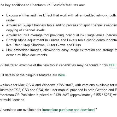
The key additions to Phantasm CS Studio’s features are:
Exposure Filter and live Effect that work with all embedded artwork, both
raster
Advanced Swap Channels tools adding process to spot channel swapping
copying of channel levels
Advanced Ink Coverage tool providing individual ink usage levels (percen
Bitmap Alpha adjustment in Curves and Levels tools giving contour contro
live Effect Drop Shadows, Outer Glows and Blurs
Link embedded images, allowing for easy image extraction and storage 
across multiple documents
n illustrated example of the new tools’ capabilities may be found in this
PDF f
ull details of the plug-in’s features are
here.
Available for Mac OS X and Windows XP/Vista/7, with versions available for 
Illustrator CS2, CS3 and CS4, the user manual provided in both German and E
Phantasm CS Publisher is priced at £139+VAT (approximately €155 / $231) wi
or multi-licenses.
ll versions are available for
immediate purchase and download.
"