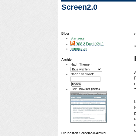
Screen2.0
Blog
n
Startseite
RSS 2 Feed (XML)
Impressum
Archiv
Nach Themen:
Nach Stichwort:
Flex Browser (beta)
D
P
p
r
c
d
Die besten Screen2.0-Artikel