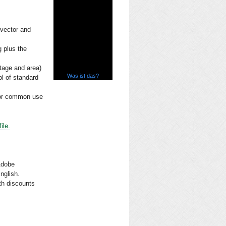
 vector and
 plus the
tage and area)
Was ist das?
l of standard
for common use
ile.
Adobe
nglish.
th discounts