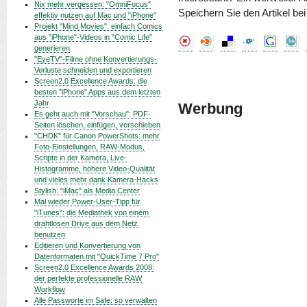
Nix mehr vergessen: "OmniFocus"
Speichern Sie den Artikel be
effektiv nutzen auf Mac und "iPhone"
Projekt "Mind Movies": einfach Comics
aus "iPhone"-Videos in "Comic Life"
generieren
"EyeTV"-Filme ohne Konvertierungs-
Verluste schneiden und exportieren
Screen2.0 Excellence Awards: die
besten "iPhone" Apps aus dem letzten
Jahr
Werbung
Es geht auch mit "Vorschau": PDF-
Seiten löschen, einfügen, verschieben
"CHDK" für Canon PowerShots: mehr
Foto-Einstellungen, RAW-Modus,
Scripte in der Kamera, Live-
Histogramme, höhere Video-Qualität
und vieles mehr dank Kamera-Hacks
Stylish: "iMac" als Media Center
Mal wieder Power-User-Tipp für
"iTunes": die Mediathek von einem
drahtlosen Drive aus dem Netz
benutzen
Editieren und Konvertierung von
Datenformaten mit "QuickTime 7 Pro"
Screen2.0 Excellence Awards 2008:
der perfekte professionelle RAW
Workflow
Alle Passworte im Safe: so verwalten