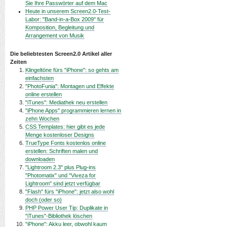
Sie Ihre Passwörter auf dem Mac
Heute in unserem Screen2.0-Test-
Labor: "Band-in-a-Box 2009" für
Komposition, Begleitung und
Arrangement von Musik
Die beliebtesten Screen2.0 Artikel aller
Zeiten
Klingeltöne fürs "iPhone": so gehts am
einfachsten
"PhotoFunia": Montagen und Effekte
online erstellen
"iTunes": Mediathek neu erstellen
"iPhone Apps" programmieren lernen in
zehn Wochen
CSS Templates: hier gibt es jede
Menge kostenloser Designs
TrueType Fonts kostenlos online
erstellen: Schriften malen und
downloaden
"Lightroom 2.3" plus Plug-ins
"Photomatix" und "Viveza for
Lightroom" sind jetzt verfügbar
"Flash" fürs "iPhone": jetzt also wohl
doch (oder so)
PHP Power User Tip: Duplikate in
"iTunes"-Bibliothek löschen
"iPhone": Akku leer, obwohl kaum