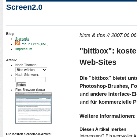
Screen2.0
Blog
hints & tips // 2007.06.06
Startseite
RSS 2 Feed (XML)
"bittbox": kost
Impressum
Web-Sites
Archiv
Nach Themen:
Nach Stichwort:
Die "bittbox" bietet u
Photoshop-Brushes, Fon
Flex Browser (beta)
und andere Interface-E
und für kommerzielle P
Weitere Informationen:
Diesen Artikel merken
Die besten Screen2.0-Artikel
Interessant? Ein wertvoller A