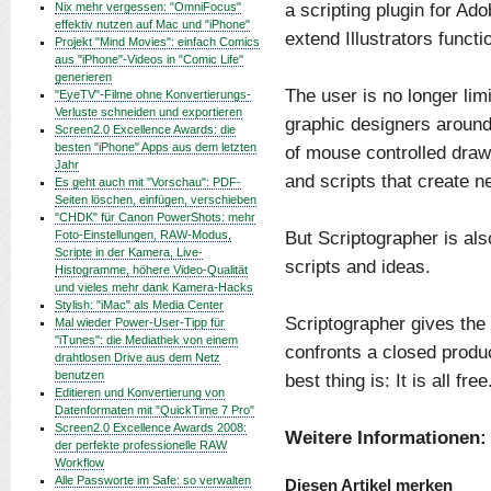
a scripting plugin for Adob
Nix mehr vergessen: "OmniFocus"
effektiv nutzen auf Mac und "iPhone"
extend Illustrators funct
Projekt "Mind Movies": einfach Comics
aus "iPhone"-Videos in "Comic Life"
generieren
The user is no longer lim
"EyeTV"-Filme ohne Konvertierungs-
Verluste schneiden und exportieren
graphic designers around
Screen2.0 Excellence Awards: die
besten "iPhone" Apps aus dem letzten
of mouse controlled drawi
Jahr
and scripts that create 
Es geht auch mit "Vorschau": PDF-
Seiten löschen, einfügen, verschieben
"CHDK" für Canon PowerShots: mehr
But Scriptographer is a
Foto-Einstellungen, RAW-Modus,
Scripte in der Kamera, Live-
scripts and ideas.
Histogramme, höhere Video-Qualität
und vieles mehr dank Kamera-Hacks
Stylish: "iMac" als Media Center
Scriptographer gives the 
Mal wieder Power-User-Tipp für
"iTunes": die Mediathek von einem
confronts a closed produ
drahtlosen Drive aus dem Netz
benutzen
best thing is: It is all free
Editieren und Konvertierung von
Datenformaten mit "QuickTime 7 Pro"
Screen2.0 Excellence Awards 2008:
Weitere Informationen:
der perfekte professionelle RAW
Workflow
Alle Passworte im Safe: so verwalten
Diesen Artikel merken