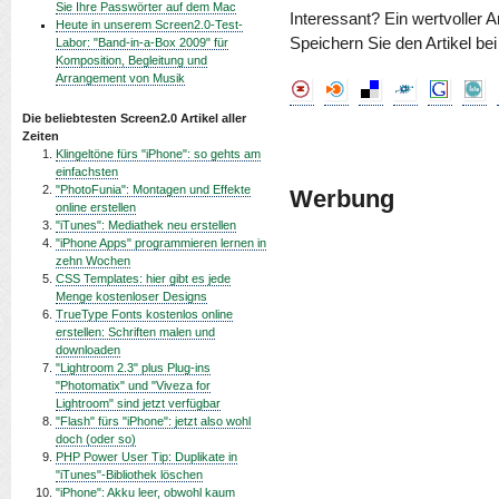
Sie Ihre Passwörter auf dem Mac
Interessant? Ein wertvoller A
Heute in unserem Screen2.0-Test-
Speichern Sie den Artikel be
Labor: "Band-in-a-Box 2009" für
Komposition, Begleitung und
Arrangement von Musik
Die beliebtesten Screen2.0 Artikel aller
Zeiten
Klingeltöne fürs "iPhone": so gehts am
einfachsten
"PhotoFunia": Montagen und Effekte
Werbung
online erstellen
"iTunes": Mediathek neu erstellen
"iPhone Apps" programmieren lernen in
zehn Wochen
CSS Templates: hier gibt es jede
Menge kostenloser Designs
TrueType Fonts kostenlos online
erstellen: Schriften malen und
downloaden
"Lightroom 2.3" plus Plug-ins
"Photomatix" und "Viveza for
Lightroom" sind jetzt verfügbar
"Flash" fürs "iPhone": jetzt also wohl
doch (oder so)
PHP Power User Tip: Duplikate in
"iTunes"-Bibliothek löschen
"iPhone": Akku leer, obwohl kaum