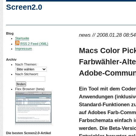
Screen2.0
Blog
news // 2008.01.28 08:54
Startseite
RSS 2 Feed (XML)
Macs Color Picke
Impressum
Farbwähler-Alte
Archiv
Nach Themen:
Adobe-Commun
Nach Stichwort:
Ein Tool mit dem Code
Flex Browser (beta)
Anwendungen (inklusiv
Standard-Funktionen zu
auf Adobes Farb-Commu
Farbschemata einfach i
werden. Die Beta-Versi
Die besten Screen2.0-Artikel