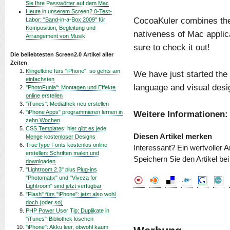
Sie Ihre Passwörter auf dem Mac
Heute in unserem Screen2.0-Test-
CocoaKuler combines the
Labor: "Band-in-a-Box 2009" für
Komposition, Begleitung und
nativeness of Mac applic
Arrangement von Musik
sure to check it out!
Die beliebtesten Screen2.0 Artikel aller
Zeiten
Klingeltöne fürs "iPhone": so gehts am
We have just started the
einfachsten
language and visual desig
"PhotoFunia": Montagen und Effekte
online erstellen
"iTunes": Mediathek neu erstellen
"iPhone Apps" programmieren lernen in
Weitere Informationen:
zehn Wochen
CSS Templates: hier gibt es jede
Diesen Artikel merken
Menge kostenloser Designs
TrueType Fonts kostenlos online
Interessant? Ein wertvoller A
erstellen: Schriften malen und
Speichern Sie den Artikel be
downloaden
"Lightroom 2.3" plus Plug-ins
"Photomatix" und "Viveza for
Lightroom" sind jetzt verfügbar
"Flash" fürs "iPhone": jetzt also wohl
doch (oder so)
PHP Power User Tip: Duplikate in
"iTunes"-Bibliothek löschen
"iPhone": Akku leer, obwohl kaum