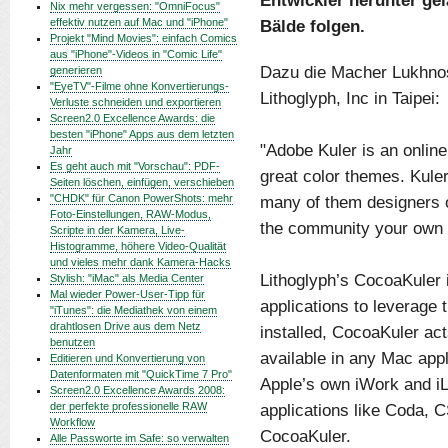
Entwickler herunter gel
Nix mehr vergessen: "OmniFocus"
effektiv nutzen auf Mac und "iPhone"
Bälde folgen.
Projekt "Mind Movies": einfach Comics
aus "iPhone"-Videos in "Comic Life"
Dazu die Macher Lukhno
generieren
"EyeTV"-Filme ohne Konvertierungs-
Lithoglyph, Inc in Taipei:
Verluste schneiden und exportieren
Screen2.0 Excellence Awards: die
besten "iPhone" Apps aus dem letzten
"Adobe Kuler is an onlin
Jahr
Es geht auch mit "Vorschau": PDF-
great color themes. Kuler
Seiten löschen, einfügen, verschieben
"CHDK" für Canon PowerShots: mehr
many of them designers o
Foto-Einstellungen, RAW-Modus,
the community your own c
Scripte in der Kamera, Live-
Histogramme, höhere Video-Qualität
und vieles mehr dank Kamera-Hacks
Lithoglyph’s CocoaKuler 
Stylish: "iMac" als Media Center
Mal wieder Power-User-Tipp für
applications to leverage
"iTunes": die Mediathek von einem
drahtlosen Drive aus dem Netz
installed, CocoaKuler acts
benutzen
available in any Mac appl
Editieren und Konvertierung von
Datenformaten mit "QuickTime 7 Pro"
Apple’s own iWork and i
Screen2.0 Excellence Awards 2008:
der perfekte professionelle RAW
applications like Coda, 
Workflow
CocoaKuler.
Alle Passworte im Safe: so verwalten