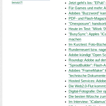
benutzt?!
Jetzt geht's los: "EPub
Für Games und mehr: Ado
Adobes "Buzzword" kann
PDF- und Flash-Magazine
"Onexposure": handsorti
Heute im Test: "iWork '0
"BusySync": Apples "iCa
machen
Im Kurztest: Foto-Büche
Runderneuert bzw. nage
Adobe kündigt "Open Scr
Roundup: Adobe auf de
"SproutBuilder": Flash-
Adobes "FrameMaker" leb
"technische Dokumente 
Hosted Services: Adobe
Die Web2.0-Flut kommt:
Digital-Fotografie: Der 
Die besten Wüsche zum
Im Interview: "iCalamus