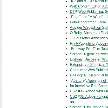
"iCalamus 1.0": Konkurr
Web Content Editor: Ado
DTP-Web-Publishing: Sof
"Page" und "MACup" kün
Foto-Panoramen: Realviz
Aus der WebEdition Sof
O'Reilly-Bücher zu Flas
1. Deutscher Anwenderk
Print-Publishing: Adobe
"Freeway Pro 4" im Test
Screen2.0 geht ins zwei
Editorial: Die besten 
Extensis veröffentlicht "
Consumer Web Publishin
Desktop Publishing at it
"Aperture": Apple bringt 
Im Interview: Eric Boe
CS2 #06: Adobe wird 
CS2 #01: Adobe kündigt
an
Screen2.0 im Januar: S