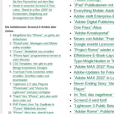
Sie Ihre Passwörter auf dem Mac
"iPad"-Publikationen mi
Heute in unserem Screen2.0-Test-
Labor: "Band-in-a-Box 2009" für
Everything Mobile: Adobe
Komposition, Begleitung und
Adobe stellt Enterprise-B
Arrangement von Musik
"Adobe Digital Publishin
Die beliebtesten Screen2.0 Artikel aller
One Pass"-Abos
Zeiten
"Adobe-Kreativportal"
Klingeltöne fürs "iPhone": so gehts am
Neues von Adobe: "Fram
einfachsten
"PhotoFunia": Montagen und Effekte
Google erwirbt Lizenz
online erstellen
"Project Rome" wieder ei
"iTunes": Mediathek neu erstellen
Effektivere E-Book-Lay
"iPhone Apps" programmieren lernen in
zehn Wochen
Typo-Möglichkeiten in "
CSS Templates: hier gibt es jede
"Adobe MAX 2010" Roun
Menge kostenloser Designs
TrueType Fonts kostenlos online
Adobe-Updates für Fotog
erstellen: Schriften malen und
"Adobe MAX 2010" in L
downloaden
Never Ending Story: Stev
"Lightroom 2.3" plus Plug-ins
"Photomatix" und "Viveza for
Player"
Lightroom" sind jetzt verfügbar
Im Test: das nagelneue 
"Flash" fürs "iPhone": jetzt also wohl
Screen2.0 wird fünf!
doch (oder so)
PHP Power User Tip: Duplikate in
"Lightroom 3 Public Beta
"iTunes"-Bibliothek löschen
"Adobe Rome": Publishing
"iPhone": Akku leer, obwohl kaum