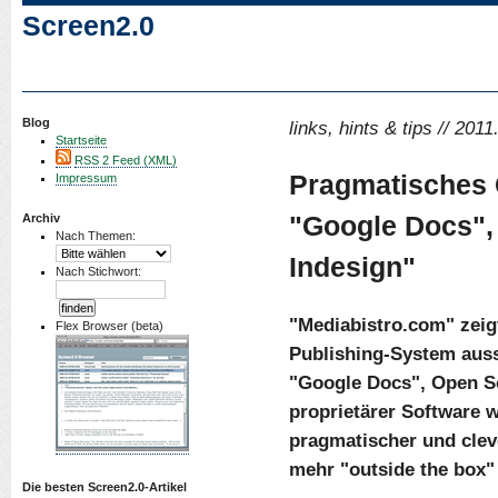
Screen2.0
Blog
links, hints & tips // 201
Startseite
RSS 2 Feed (XML)
Pragmatisches 
Impressum
"Google Docs",
Archiv
Nach Themen:
Indesign"
Nach Stichwort:
"Mediabistro.com" zeigt
Flex Browser (beta)
Publishing-System auss
"Google Docs", Open S
proprietärer Software w
pragmatischer und cleve
mehr "outside the box"
Die besten Screen2.0-Artikel