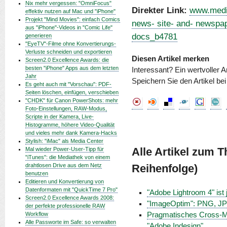
Nix mehr vergessen: "OmniFocus"
Direkter Link:
www.media
effektiv nutzen auf Mac und "iPhone"
Projekt "Mind Movies": einfach Comics
news- site- and- newspap
aus "iPhone"-Videos in "Comic Life"
docs_b4781
generieren
"EyeTV"-Filme ohne Konvertierungs-
Verluste schneiden und exportieren
Diesen Artikel merken
Screen2.0 Excellence Awards: die
besten "iPhone" Apps aus dem letzten
Interessant? Ein wertvoller A
Jahr
Speichern Sie den Artikel be
Es geht auch mit "Vorschau": PDF-
Seiten löschen, einfügen, verschieben
"CHDK" für Canon PowerShots: mehr
Foto-Einstellungen, RAW-Modus,
Scripte in der Kamera, Live-
Histogramme, höhere Video-Qualität
und vieles mehr dank Kamera-Hacks
Stylish: "iMac" als Media Center
Alle Artikel zum 
Mal wieder Power-User-Tipp für
"iTunes": die Mediathek von einem
drahtlosen Drive aus dem Netz
Reihenfolge)
benutzen
Editieren und Konvertierung von
Datenformaten mit "QuickTime 7 Pro"
"Adobe Lightroom 4" ist j
Screen2.0 Excellence Awards 2008:
"ImageOptim": PNG, JPE
der perfekte professionelle RAW
Workflow
Pragmatisches Cross-Me
Alle Passworte im Safe: so verwalten
"Adobe Indesign"