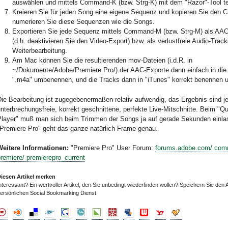
auswählen und mittels Command-K (bzw. Strg-K) mit dem "Razor"-Tool te
Kreieren Sie für jeden Song eine eigene Sequenz und kopieren Sie den C
numerieren Sie diese Sequenzen wie die Songs.
Exportieren Sie jede Sequenz mittels Command-M (bzw. Strg-M) als AA
(d.h. deaktivieren Sie den Video-Export) bzw. als verlustfreie Audio-Track
Weiterbearbeitung.
Am Mac können Sie die resultierenden mov-Dateien (i.d.R. in
~/Dokumente/Adobe/Premiere Pro/) der AAC-Exporte dann einfach in di
".m4a" umbenennen, und die Tracks dann in "iTunes" korrekt benennen 
Die Bearbeitung ist zugegebenermaßen relativ aufwendig, das Ergebnis sind j
nterbrechungsfreie, korrekt geschnittene, perfekte Live-Mitschnitte. Beim "Q
Player" muß man sich beim Trimmen der Songs ja auf gerade Sekunden einlas
"Premiere Pro" geht das ganze natürlich Frame-genau.
Weitere Informationen:
"Premiere Pro" User Forum:
forums.adobe.com/ com
remiere/ premierepro_current
iesen Artikel merken
nteressant? Ein wertvoller Artikel, den Sie unbedingt wiederfinden wollen? Speichern Sie den A
ersönlichen Social Bookmarking Dienst: