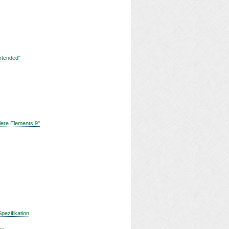
xtended"
iere Elements 9"
ezifikation