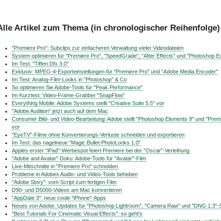
Alle Artikel zum Thema (in chronologischer Reihenfolge)
"Premiere Pro": Subclips zur einfacheren Verwaltung vieler Videodateien
System optimieren für "Premiere Pro", "SpeedGrade", "After Effects" und "Photoshop E
Im Test: "Tiffen Dfx 3.0"
Exklusiv: MPEG-4-Exporteinstellungen für "Premiere Pro" und "Adobe Media Encoder"
Im Test: Analog-Film-Looks in "Photoshop" & Co
So optimieren Sie Adobe-Tools für "Peak Performance"
Im Kurztest: Video-Frame-Grabber "SnapFlow"
Everything Mobile: Adobe Systems stellt "Creative Suite 5.5" vor
"Adobe Audition" jetzt auch auf dem Mac
Consumer Bild- und Video-Bearbeitung: Adobe stellt "Photoshop Elements 9" und "Prem
vor
"EyeTV"-Filme ohne Konvertierungs-Verluste schneiden und exportieren
Im Test: das nagelneue "Magic Bullet PhotoLooks 1.0"
Apples erster "iPad"-Werbespot feiert Premiere bei der "Oscar"-Verleihung
"Adobe and Avatar" Doku: Adobe-Tools für "Avatar"-Film
Live-Mitschnitte in "Premiere Pro" schneiden
Probleme in Adobes Audio- und Video-Tools beheben
"Adobe Story": vom Script zum fertigen Film
D90- und D5000-Videos am Mac konvertieren
"AppDate 3": neue coole "iPhone"-Apps
Neues von Adobe: Updates für "Photoshop Lightroom", "Camera Raw" und "DNG 1.3"-Sp
"Best Tutorials For Cinematic Visual Effects": so geht's