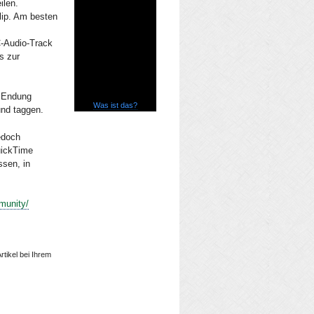
ilen.
lip. Am besten
C-Audio-Track
s zur
e Endung
Was ist das?
und taggen.
edoch
uickTime
sen, in
munity/
rtikel bei Ihrem