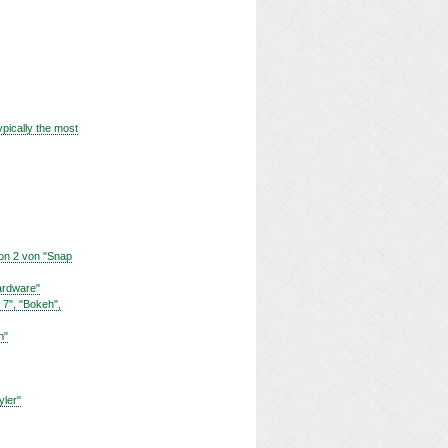
pically the most
ion 2 von "Snap
hardware"
 7", "Bokeh",
h"
yler"