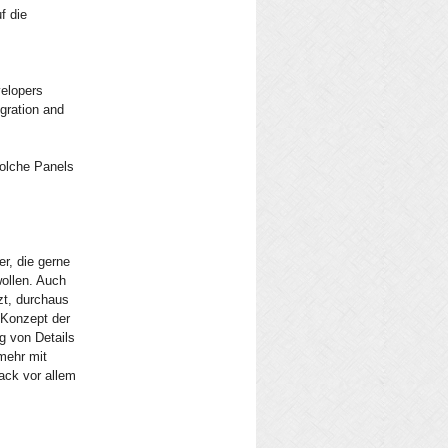
f die
elopers
gration and
solche Panels
r, die gerne
wollen. Auch
zt, durchaus
 Konzept der
g von Details
lmehr mit
ack vor allem