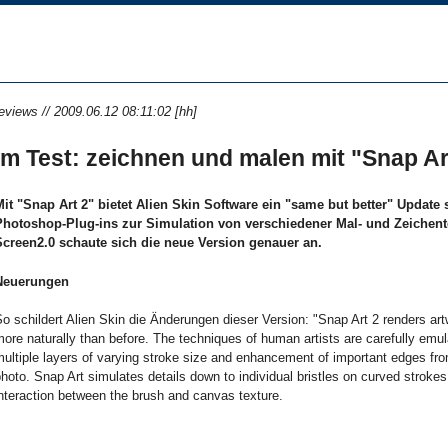
eviews // 2009.06.12 08:11:02 [hh]
Im Test: zeichnen und malen mit "Snap Ar
Mit "Snap Art 2" bietet Alien Skin Software ein "same but better" Update 
Photoshop-Plug-ins zur Simulation von verschiedener Mal- und Zeichent
Screen2.0 schaute sich die neue Version genauer an.
Neuerungen
o schildert Alien Skin die Änderungen dieser Version: "Snap Art 2 renders ar
ore naturally than before. The techniques of human artists are carefully emu
ultiple layers of varying stroke size and enhancement of important edges from
hoto. Snap Art simulates details down to individual bristles on curved stroke
nteraction between the brush and canvas texture.