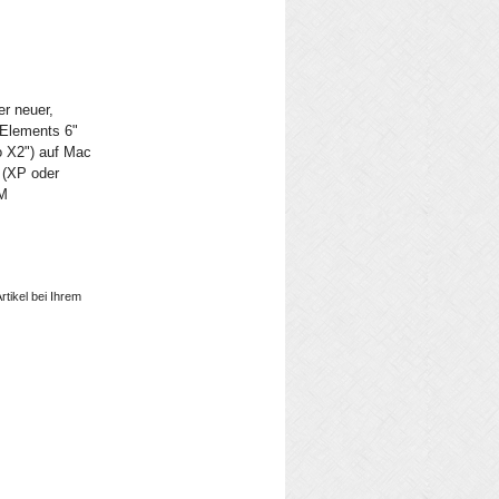
r neuer,
 Elements 6"
o X2") auf Mac
 (XP oder
AM
rtikel bei Ihrem