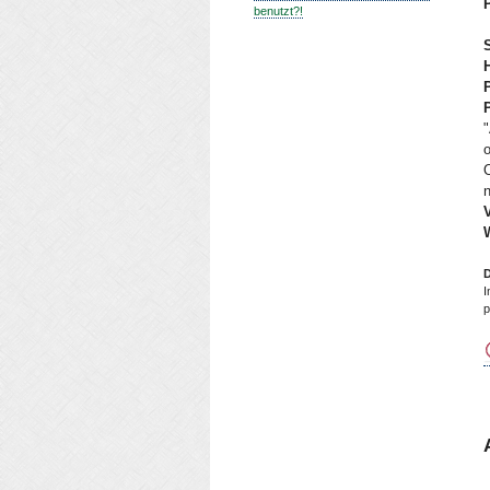
P
benutzt?!
H
P
V
D
I
p