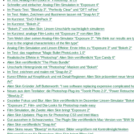
Im Test: Analog-Film-Looks in "Photoshop" & Co
Schneller und einfacher: Analog-Film-Simulation in "Exposure 4"
Im Praxis-Test: "BlowUp 3", "Perfectly Clear" und "DFT reFine"
Im Test: Malen, Zeichnen und Illustrieren lassen mit "Snap Art 3"
Im Kurztest: "DxO FilmPack 3"
Im Kurztest: "Bokeh 2"
"Bokeh 2" von Alien Skin: Linsen-Unschärfe nachträglich simulieren
Im Kurztest: analoge Film-Looks mit "Exposure 3" von Alien Skin
Tom Welsh über seinen Analog-Film-Simulator "Exposure 3": "We think our results are ty
true to the original characteristics of the film type"
Analog-Film-Simulation und Linsen-Effekte: Erste Infos zu "Exposure 3" und "Bokeh 2"
Im Test: das nagelneue "Magic Bullet PhotoLooks 1.0"
Realistische Effekte in "Photoshop": Alien Skin veröffentlicht "Eye Candy 6"
Alien Skin veröffentlicht "The Photo Bundle"
Unscharfe Hintergründe mit "Photoshop"-Masken und "Bokeh"
Im Test: zeichnen und malen mit "Snap Art 2"
Kunst-Effekte auf Knopfdruck und mit Detail-Regionen: Alien Skin präsentiert neue Vers
Art"
Alien Skin Gründer Jeff Butterworth: "I see software replacing expensive complicated 
Neues aus dem Testlabor: die Photoshop-Plug-ins "ToonIt Photo 2.0", "Power Retouche
"BlowUp 2"
Gezielter Fokus und Blur: Alien Skin veröffentlicht im Dezember Linsen-Simulator "Boke
"Exposure 2": Film- und Dia-Looks für Photoshop made easy
Film-Simulation, die Zweite: Alien Skin bringt "Exposure 2"
Alien Skin Updates: Plug-ins für Photoshop CS3 und Intel-Macs
Gut aussehen in Schwarzweiss: The PlugIn Site veröffentlicht Mac-Version von "B/W St
Alien Skin veröffentlicht "Snap Art"
Alien Skins neues "BlowUp" im Kurztest: Bilder vergrößern mit Kontrollmöglichkeiten