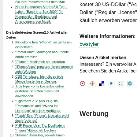
Sie Ihre Passwörter auf dem Mac
kostet 30 US-DOllar ("A
Heute in unserem Screen2.0-Test-
Dollar ("Regular License
Labor: "Band-in-a-Box 2009" für
Komposition, Begleitung und
käuflich erworben werde
Arrangement von Musik
Die beliebtesten Screen2.0 Artikel aller
Weitere Informationen:
Zeiten
Klingeltöne fürs "iPhone": so gehts am
bwstyler
einfachsten
"PhotoFunia": Montagen und Effekte
online erstellen
Diesen Artikel merken
"iTunes": Mediathek neu erstellen
Interessant? Ein wertvoller A
"iPhone Apps" programmieren lernen in
Speichern Sie den Artikel be
zehn Wochen
CSS Templates: hier gibt es jede
Menge kostenloser Designs
TrueType Fonts kostenlos online
erstellen: Schriften malen und
downloaden
"Lightroom 2.3" plus Plug-ins
"Photomatix" und "Viveza for
Lightroom" sind jetzt verfügbar
Werbung
"Flash" fürs "iPhone": jetzt also wohl
doch (oder so)
PHP Power User Tip: Duplikate in
"iTunes"-Bibliothek löschen
"iPhone": Akku leer, obwohl kaum