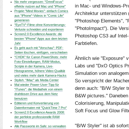
Nix mehr vergessen: "OmniFocus"
in Mac- und Windows-Pro
effektiv nutzen auf Mac und "iPhone"
Projekt "Mind Movies": einfach Comics
Architektur unterstützen
aus "iPhone"-Videos in "Comic Life"
"Photoshop Elements", "P
generieren
"EyeTV"-Filme ohne Konvertierungs-
"PhotoImpact"). Die Versi
Verluste schneiden und exportieren
Screen2.0 Excellence Awards: die
Photoshop CS3 auf Intel-
besten "iPhone" Apps aus dem letzten
Farbtiefen.
Jahr
Es geht auch mit "Vorschau": PDF-
Seiten löschen, einfügen, verschieben
"CHDK" für Canon PowerShots: mehr
Ähnlich wie "Exposure" v
Foto-Einstellungen, RAW-Modus,
Labs und "DxO Optics Pr
Scripte in der Kamera, Live-
Histogramme, höhere Video-Qualität
Simulation von analogem 
und vieles mehr dank Kamera-Hacks
So verspricht der Macher
Stylish: "iMac" als Media Center
Mal wieder Power-User-Tipp für
denn auch: "B/W Styler tr
"iTunes": die Mediathek von einem
drahtlosen Drive aus dem Netz
B&W pictures." Daneben 
benutzen
Colorisierung, Manipulati
Editieren und Konvertierung von
Datenformaten mit "QuickTime 7 Pro"
Soft Focus und Glow Filte
Screen2.0 Excellence Awards 2008:
der perfekte professionelle RAW
Workflow
"B/W Styler" ist ab sof
Alle Passworte im Safe: so verwalten