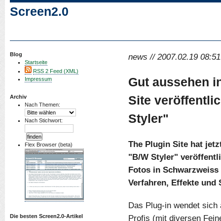
Screen2.0
Blog
news // 2007.02.19 08:51
Startseite
RSS 2 Feed (XML)
Gut aussehen i
Impressum
Site veröffentl
Archiv
Nach Themen:
Styler"
Nach Stichwort:
The Plugin Site hat jet
Flex Browser (beta)
"B/W Styler" veröffent
Fotos in Schwarzweiss 
Verfahren, Effekte und 
Das Plug-in wendet sich 
Die besten Screen2.0-Artikel
Profis (mit diversen Fein