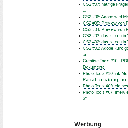
CS2 #07: häufige Frage
...
CS2 #06: Adobe wird 
CS2 #05: Preview von Ph
CS2 #04: Preview von Ph
CS2 #03: das ist neu in "
CS2 #02: das ist neu i
CS2 #01: Adobe kündigt
an
Creative Tools #10: "PDF
Dokumente
Photo Tools #10: nik Mul
Rauschreduzierung und
Photo Tools #09: die b
Photo Tools #07: Intervi
3"
Werbung