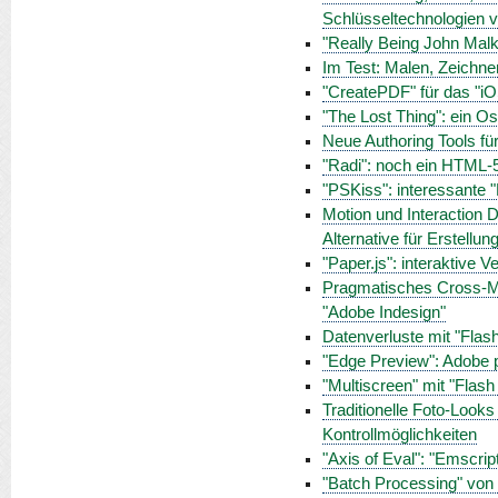
Schlüsseltechnologien v
"Really Being John Malk
Im Test: Malen, Zeichnen
"CreatePDF" für das "i
"The Lost Thing": ein O
Neue Authoring Tools f
"Radi": noch ein HTML-5
"PSKiss": interessante
Motion und Interaction
Alternative für Erstellu
"Paper.js": interaktive 
Pragmatisches Cross-Me
"Adobe Indesign"
Datenverluste mit "Flas
"Edge Preview": Adobe 
"Multiscreen" mit "Flash
Traditionelle Foto-Look
Kontrollmöglichkeiten
"Axis of Eval": "Emscri
"Batch Processing" von 