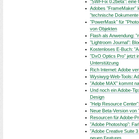
"SWFFix 0.2beta": eine
Adobes "FrameMaker" leb
"technische Dokumente 
"PowerMask" für "Photosh
von Objekten
Flash als Anwendung: "m
"Lightroom Journal": Blo
Kostenloses E-Buch: "A
"DxO Optics Pro" jetzt in
Unterstützung
Rich Internet: Adobe ver
Wysiwyg-Web-Tools: Adob
"Adobe MAX" kommt na
Und noch ein Adobe-Tip: 
Design
"Help Resource Center
Neue Beta-Version von 
Resourcen für Adobe-Pr
"Adobe Photoshop": Far
"Adobe Creative Suite 
neuen Features