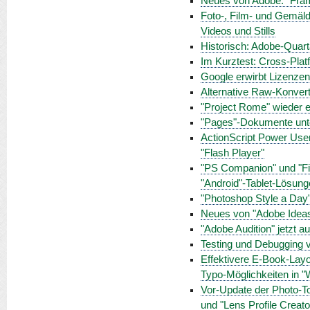
Neues von Adobe: "Fram
Foto-, Film- und Gemäld
Videos und Stills
Historisch: Adobe-Quart
Im Kurztest: Cross-Plat
Google erwirbt Lizenz
Alternative Raw-Konverti
"Project Rome" wieder ei
"Pages"-Dokumente unt
ActionScript Power Use
"Flash Player"
"PS Companion" und "Fin
"Android"-Tablet-Lösun
"Photoshop Style a Day"
Neues von "Adobe Ideas
"Adobe Audition" jetzt 
Testing und Debugging v
Effektivere E-Book-Lay
Typo-Möglichkeiten in "
Vor-Update der Photo-To
und "Lens Profile Creato