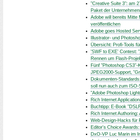
"Creative Suite 3": am 
Paket der Unternehmens
Adobe will bereits Mitte
veröffentlichen
Adobe goes Hosted Serv
Illustrator- und Photosho
Übersicht: Profi-Tools f
'SWF to EXE' Contest: "
Rennen um Flash-Proje
Fünf "Photoshop CS3"-K
JPEG2000-Support, "Gr
Dokumenten-Standards:
soll nun auch zum ISO-
"Adobe Photoshop Light
Rich Internet Applicatio
Buchtipp: E-Book "DSL
Rich Internet Authoring: 
Web-Design-Hacks für Pr
Editor's Choice Awards:
DxO-VP Luc Marin im Int