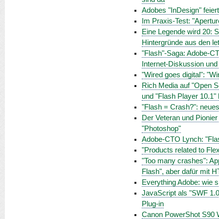
Adobes "InDesign" feier
Im Praxis-Test: "Apertur
Eine Legende wird 20: S
Hintergründe aus den le
"Flash"-Saga: Adobe-CT
Internet-Diskussion und
"Wired goes digital": "W
Rich Media auf "Open Sc
und "Flash Player 10.1
"Flash = Crash?": neues
Der Veteran und Pionier
"Photoshop"
Adobe-CTO Lynch: "Flash
"Products related to Fle
"Too many crashes": App
Flash", aber dafür mit 
Everything Adobe: wie s
JavaScript als "SWF 1.0
Plug-in
Canon PowerShot S90 Wo