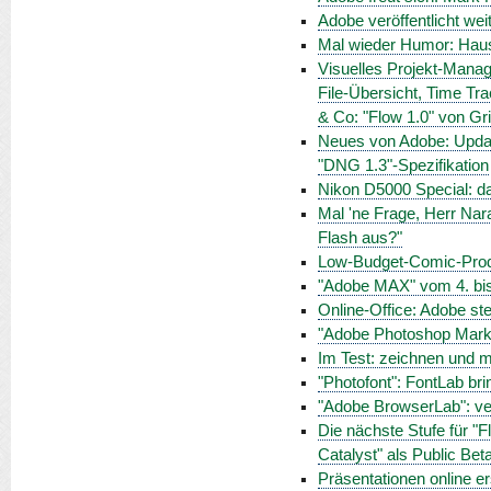
Adobe veröffentlicht we
Mal wieder Humor: Haus
Visuelles Projekt-Manag
File-Übersicht, Time Tra
& Co: "Flow 1.0" von Gr
Neues von Adobe: Updat
"DNG 1.3"-Spezifikation
Nikon D5000 Special: da
Mal 'ne Frage, Herr Nar
Flash aus?"
Low-Budget-Comic-Produ
"Adobe MAX" vom 4. bis
Online-Office: Adobe ste
"Adobe Photoshop Marketpl
Im Test: zeichnen und m
"Photofont": FontLab bri
"Adobe BrowserLab": ve
Die nächste Stufe für "Fl
Catalyst" als Public Bet
Präsentationen online er