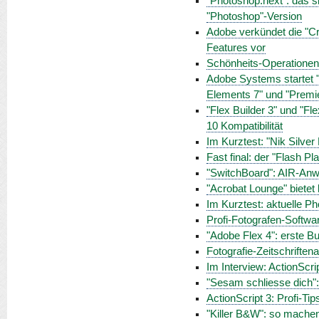
"Photoshop.next": das s
"Photoshop"-Version
Adobe verkündet die "Cr
Features vor
Schönheits-Operationen
Adobe Systems startet 
Elements 7" und "Premi
"Flex Builder 3" und "Fl
10 Kompatibilität
Im Kurztest: "Nik Silver
Fast final: der "Flash P
"SwitchBoard": AIR-Anwen
"Acrobat Lounge" bietet
Im Kurztest: aktuelle P
Profi-Fotografen-Software
"Adobe Flex 4": erste B
Fotografie-Zeitschrifte
Im Interview: ActionScri
"Sesam schliesse dich":
ActionScript 3: Profi-Ti
"Killer B&W": so mache