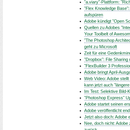
"a.viary"-Plattform: "Ri
"Flex Knowledge Base":
aufspüren
Adobe kündigt "Open Scr
Quellen zu Adobes "Inte
Your Toolbelt of Aweso
"The Photoshop Archite
geht zu Microsoft
Zeit für eine Gedenkmi
"Dropbox": File Sharin
"FlexBuilder 3 Professio
Adobe bringt April-Aus
Web Video: Adobe stellt 
kann jetzt auch "länger
Im Test: Selektive Bild-
"Photoshop Express" Upda
Adobe startet seinen e
Adobe veröffentlicht en
Jetzt also doch: Adobe e
Nee, doch nicht: Adobe 
zurück