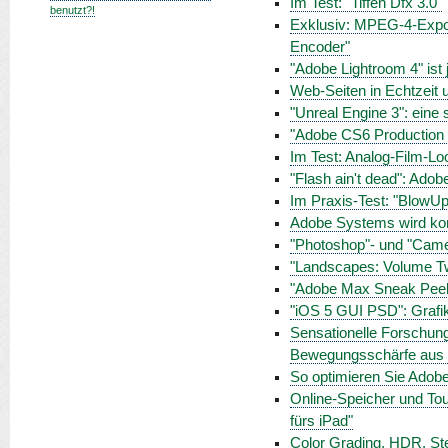
Im Test: "Tiffen Dfx 3.0"
benutzt?!
Exklusiv: MPEG-4-Expor
Encoder"
"Adobe Lightroom 4" ist j
Web-Seiten in Echtzeit 
"Unreal Engine 3": ein
"Adobe CS6 Production Pr
Im Test: Analog-Film-Lo
"Flash ain't dead": Ado
Im Praxis-Test: "BlowUp 
Adobe Systems wird kom
"Photoshop"- und "Came
"Landscapes: Volume Tw
"Adobe Max Sneak Peeks
"iOS 5 GUI PSD": Grafi
Sensationelle Forschun
Bewegungsschärfe aus B
So optimieren Sie Adobe
Online-Speicher und To
fürs iPad"
Color Grading, HDR, Ste