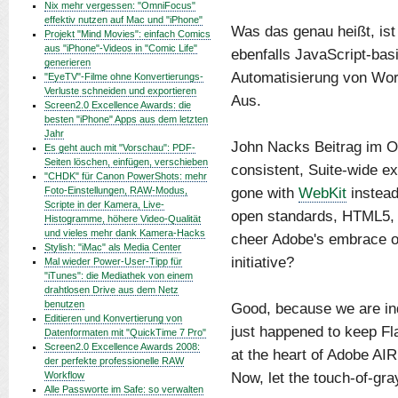
Nix mehr vergessen: "OmniFocus"
effektiv nutzen auf Mac und "iPhone"
Was das genau heißt, ist
Projekt "Mind Movies": einfach Comics
aus "iPhone"-Videos in "Comic Life"
ebenfalls JavaScript-basi
generieren
Automatisierung von Wor
"EyeTV"-Filme ohne Konvertierungs-
Verluste schneiden und exportieren
Aus.
Screen2.0 Excellence Awards: die
besten "iPhone" Apps aus dem letzten
Jahr
John Nacks Beitrag im O-T
Es geht auch mit "Vorschau": PDF-
Seiten löschen, einfügen, verschieben
consistent, Suite-wide ex
"CHDK" für Canon PowerShots: mehr
gone with
WebKit
instead
Foto-Einstellungen, RAW-Modus,
Scripte in der Kamera, Live-
open standards, HTML5, e
Histogramme, höhere Video-Qualität
und vieles mehr dank Kamera-Hacks
cheer Adobe's embrace of
Stylish: "iMac" als Media Center
initiative?
Mal wieder Power-User-Tipp für
"iTunes": die Mediathek von einem
drahtlosen Drive aus dem Netz
benutzen
Good, because we are ind
Editieren und Konvertierung von
just happened to keep Fla
Datenformaten mit "QuickTime 7 Pro"
Screen2.0 Excellence Awards 2008:
at the heart of Adobe AIR
der perfekte professionelle RAW
Now, let the touch-of-gray
Workflow
Alle Passworte im Safe: so verwalten