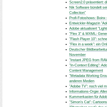
Screen2.0 präsentiert: 
Nik Software bündelt se
Collection"
Profi-Fotoshows: Boinx s
Entwickler-Magazin "Ad
Adobe aktualisiert "Lig
"Flex 3" & MXML: Gener
"Flash Player 10": schnel
"Flex in a week": ein O
Deutscher Bildbearbeit
November
"Instant JPEG from RA
"In-Context Editing": Ad
Content Management
"Metadata Working Group
anderen Medien
"Adobe TV": noch viel m
Informations-Orgie: Alle
Kummerkasten für Ado
"Simon's Cat": Cartoon