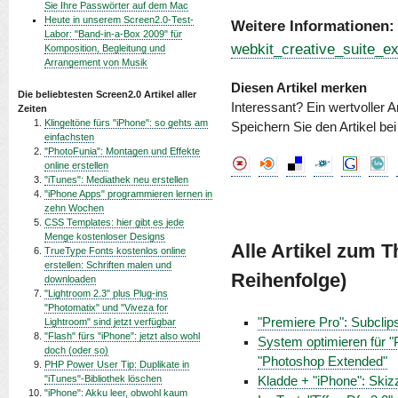
Sie Ihre Passwörter auf dem Mac
Heute in unserem Screen2.0-Test-
Weitere Informationen:
Labor: "Band-in-a-Box 2009" für
webkit_creative_suite_ext
Komposition, Begleitung und
Arrangement von Musik
Diesen Artikel merken
Die beliebtesten Screen2.0 Artikel aller
Interessant? Ein wertvoller A
Zeiten
Klingeltöne fürs "iPhone": so gehts am
Speichern Sie den Artikel be
einfachsten
"PhotoFunia": Montagen und Effekte
online erstellen
"iTunes": Mediathek neu erstellen
"iPhone Apps" programmieren lernen in
zehn Wochen
CSS Templates: hier gibt es jede
Menge kostenloser Designs
Alle Artikel zum 
TrueType Fonts kostenlos online
erstellen: Schriften malen und
Reihenfolge)
downloaden
"Lightroom 2.3" plus Plug-ins
"Photomatix" und "Viveza for
"Premiere Pro": Subclip
Lightroom" sind jetzt verfügbar
"Flash" fürs "iPhone": jetzt also wohl
System optimieren für "
doch (oder so)
"Photoshop Extended"
PHP Power User Tip: Duplikate in
"iTunes"-Bibliothek löschen
Kladde + "iPhone": Skizz
"iPhone": Akku leer, obwohl kaum