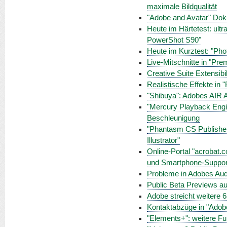
maximale Bildqualität
"Adobe and Avatar" Doku
Heute im Härtetest: ul
PowerShot S90"
Heute im Kurztest: "Pho
Live-Mitschnitte in "Pr
Creative Suite Extensibil
Realistische Effekte in 
"Shibuya": Adobes AIR 
"Mercury Playback Engin
Beschleunigung
"Phantasm CS Publisher"
Illustrator"
Online-Portal "acrobat.c
und Smartphone-Suppor
Probleme in Adobes Aud
Public Beta Previews au
Adobe streicht weitere 6
Kontaktabzüge in "Adob
"Elements+": weitere Fu