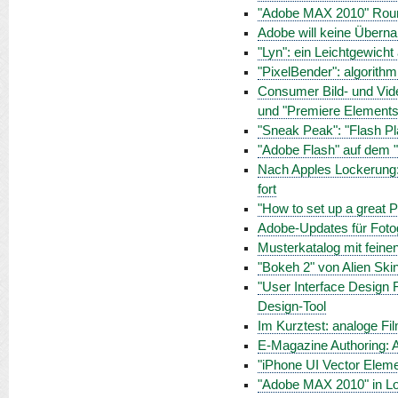
"Adobe MAX 2010" Roun
Adobe will keine Übern
"Lyn": ein Leichtgewich
"PixelBender": algorithm
Consumer Bild- und Vide
und "Premiere Elements
"Sneak Peak": "Flash Pla
"Adobe Flash" auf dem "
Nach Apples Lockerung: 
fort
"How to set up a great
Adobe-Updates für Fotog
Musterkatalog mit feine
"Bokeh 2" von Alien Ski
"User Interface Design 
Design-Tool
Im Kurztest: analoge Fi
E-Magazine Authoring: A
"iPhone UI Vector Elemen
"Adobe MAX 2010" in L