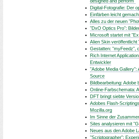
designed and perform"
Digital-Fotografie: Der 
Einfärben leicht gemacht:
Alles zu der neuen "Ph
"DxO Optics Pro": Bilde
Microsoft startet mit "E
Alien Skin veröffentlicht
Gestatten: "myFeedz", 
Rich Internet Applicatio
Entwickler
"Adobe Media Gallery": A
Source
Bildbearbeitung: Adobe 
Online-Farbschemata: Ad
DFT bringt siebte Versio
Adobes Flash-Scriptings
Mozilla.org
Im Sinne der Zusammenar
Sites analysieren mit "
Neues aus den Adobe La
"Scriptographer": Experi