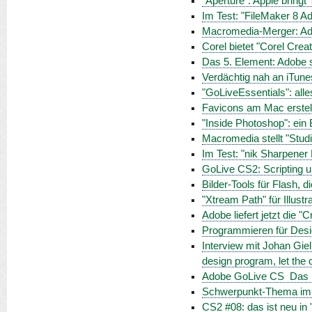
"Aperture": Apple bringt 
Im Test: "FileMaker 8 A
Macromedia-Merger: Ad
Corel bietet "Corel Crea
Das 5. Element: Adobe s
Verdächtig nah an iTune
"GoLiveEssentials": all
Favicons am Mac erstel
"Inside Photoshop": ein B
Macromedia stellt "Studi
Im Test: "nik Sharpener 
GoLive CS2: Scripting 
Bilder-Tools für Flash, 
"Xtream Path" für Illustr
Adobe liefert jetzt die "
Programmieren für Desig
Interview mit Johan Gie
design program, let the 
Adobe GoLive CS  Das
Schwerpunkt-Thema im Ap
CS2 #08: das ist neu in