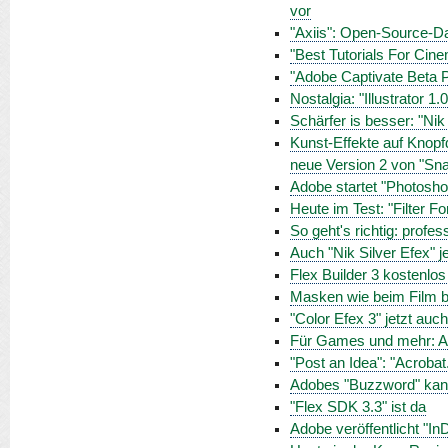
vor
"Axiis": Open-Source-Dat
"Best Tutorials For Cine
"Adobe Captivate Beta P
Nostalgia: "Illustrator 1.
Schärfer is besser: "Nik
Kunst-Effekte auf Knopfd
neue Version 2 von "Sna
Adobe startet "Photosh
Heute im Test: "Filter F
So geht's richtig: profe
Auch "Nik Silver Efex" j
Flex Builder 3 kostenlos
Masken wie beim Film be
"Color Efex 3" jetzt auc
Für Games und mehr: Ado
"Post an Idea": "Acroba
Adobes "Buzzword" kann
"Flex SDK 3.3" ist da
Adobe veröffentlicht "I