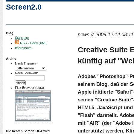
Screen2.0
Blog
news // 2009.12.14 08:11
Startseite
RSS 2 Feed (XML)
Creative Suite E
Impressum
künftig auf "We
Archiv
Nach Themen:
Nach Stichwort:
Adobes "Photoshop"-Pr
seinem Blog, daß der So
Flex Browser (beta)
Apple initiierte "Safa
seinen "Creative Suite
HTML5, JavaScript und 
"Flash" darstellt. Ado
mit "AIR" (der "Adobe 
unterstützt werden. Kli
Die besten Screen2.0-Artikel