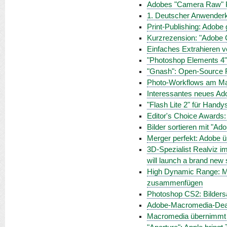
Adobes "Camera Raw" Pl
1. Deutscher Anwenderk
Print-Publishing: Adobe
Kurzrezension: "Adobe 
Einfaches Extrahieren v
"Photoshop Elements 4"
"Gnash": Open-Source F
Photo-Workflows am M
Interessantes neues Ado
"Flash Lite 2" für Hand
Editor's Choice Awards:
Bilder sortieren mit "Ad
Merger perfekt: Adobe 
3D-Spezialist Realviz i
will launch a brand new s
High Dynamic Range: M
zusammenfügen
Photoshop CS2: Bilders
Adobe-Macromedia-Deal
Macromedia übernimmt I