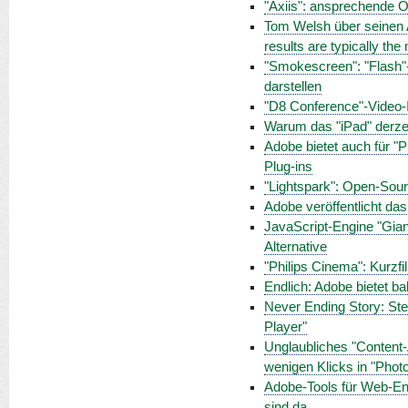
"Axiis": ansprechende O
Tom Welsh über seinen A
results are typically the 
"Smokescreen": "Flash"-
darstellen
"D8 Conference"-Video-In
Warum das "iPad" derze
Adobe bietet auch für "
Plug-ins
"Lightspark": Open-Sour
Adobe veröffentlicht d
JavaScript-Engine "Giand
Alternative
"Philips Cinema": Kurzf
Endlich: Adobe bietet b
Never Ending Story: Stev
Player"
Unglaubliches "Content-
wenigen Klicks in "Pho
Adobe-Tools für Web-Ent
sind da