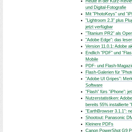
Heute in der Kurz-Revi
und Digital-Fotografie
Mit "PhotoKeys" und "i
"Lightroom 2.3" plus Plu
jetzt verfügbar
"Titanium PR2" als Open
"Adobe Edge": das lese
Version 11.0.1: Adobe a
Endlich "PDF" und "Flas
Mobile
PDF- und Flash-Magazine
Flash-Galerien für "Ph
"Adobe UI Gripes": Merk
Software
"Flash" fürs "iPhone": je
Nutzerstatistiken: Adobe
bereits 55% installierte 
"EarthBrowser 3.1.1": ne
Shootout: Panasonic 
Kleinere PDFs
Canon PowerShot G9 Pow