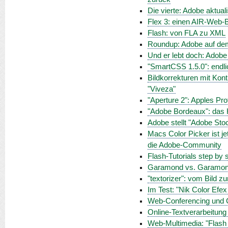
Die vierte: Adobe aktua
Flex 3: einen AIR-Web-B
Flash: von FLA zu XML
Roundup: Adobe auf de
Und er lebt doch: Adobe 
"SmartCSS 1.5.0": endlic
Bildkorrekturen mit Kont
"Viveza"
"Aperture 2": Apples Pro
"Adobe Bordeaux": das 
Adobe stellt "Adobe Sto
Macs Color Picker ist je
die Adobe-Community
Flash-Tutorials step by 
Garamond vs. Garamond:
"textorizer": vom Bild zu
Im Test: "Nik Color Efex
Web-Conferencing und Co
Online-Textverarbeitung
Web-Multimedia: "Flash 