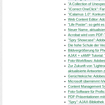
"A Collection of Unexpe
"iCorrect OneClick": Far
"iCalamus 1.0": Konkurr
Web Content Editor: Ado
"Life Poster": so geht es 
Neuer Name, aktualisier
Acrobat wird vom PDF-
"Spry Showcase": Adob
Die hohe Schule der Vect
Bildvergrößerung für Pho
AJAX + xAMP Tutorial: 
Foto-Workflows: Adobes
Zur Zukunft von "Lightr
aktualisierte Antworten
Gerüchteküche: Adobes "
Microsoft übernimmt iV
Content Management Sy
Foto-Software für Profis
PDF-Präsentationen mit
"Spry": AJAX-Bibliothe