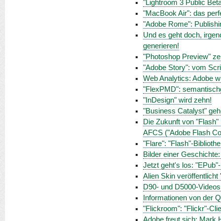
"Lightroom 3 Public Beta
"MacBook Air": das perf
"Adobe Rome": Publishing
Und es geht doch, irgen
generieren!
"Photoshop Preview" ze
"Adobe Story": vom Scri
Web Analytics: Adobe 
"FlexPMD": semantischg
"InDesign" wird zehn!
"Business Catalyst" gehö
Die Zukunft von "Flash"
AFCS ("Adobe Flash Col
"Flare": "Flash"-Biblioth
Bilder einer Geschichte
Jetzt geht's los: "EPub
Alien Skin veröffentlich
D90- und D5000-Videos
Informationen von der Q
"Flickroom": "Flickr"-Cl
Adobe freut sich: Mark