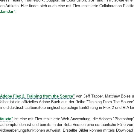
Stress Testing Framework, Support für ColdFusion, JSP und PHP, sowie eine
on Artikeln. Hier findet sich auch eine mit Flex realisierte Collaboration-Plat
"JamJar"
.
"Adobe Flex 2. Training from the Source"
von Jeff Tapper, Matthew Boles 
albot ist ein offizielles Adobe-Buch aus der Reihe "Training From The Source
ine didaktisch aufbereitete englischsprachige Einführung in Flex 2 und RIA bi
"fauxto"
ist eine mit Flex realisierte Web-Anwendung, die Adobes "Photoshop
achempfunden ist und bereits in der Beta-Version eine erstaunliche Fülle von
ildbearbeitungsfunktionen aufweist. Erstellte Bilder können mittels Downloa