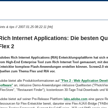
ints & tips // 2007.01.25 08:22:11 [hh]
Rich Internet Applications: Die besten Qu
Flex 2
Adobes Rich Internet Applications (RIA) Entwicklungsplattform hat sich m
vom High-End Enterprise Tool zum Rich Internet Tool gemausert, mit des
Entwickler komplexe Flash-Anwendungen erstellen können. Screen2.0 stel
Quellen zum Thema Flex und RIA vor.
dobe bietet alle Produktionformationen auf
"Flex 2 - Web Application Deve
Software"
an, inklusive Demo-Anwendungen inklusive Quelltexten ("PhotoVie
FlexStore", "Restaurant Finder"), kostenlosen 30-Tage-Trial-Downloads und 
dobe bietet auf seiner Pre-Release Plattform
labs.adobe.com
eine ganze Re
essourcen für Flex-Entwickler bereit, darunter eine Flex-AJAX-Bridge ("FABri