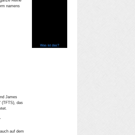
 ganze Reihe
tform namens
Was ist das?
und James
" (TFTS), das
etet.
"
d auch auf dem