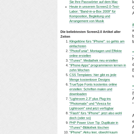
Sie Ihre Passwörter auf dem Mac
Heute in unserem Screen2.0-Test-
Labor: "Band-in-a-Box 2009" für
Komposition, Begleitung und
Arrangement von Musik
i
w
Die beliebtesten Screen2.0 Artikel aller
Zeiten
Klingeltöne fürs "iPhone": so gehts am
einfachsten
"PhotoFunia": Montagen und Effekte
online erstellen
"iTunes": Mediathek neu erstellen
"iPhone Apps" programmieren lernen in
B
zehn Wochen
CSS Templates: hier gibt es jede
Menge kostenloser Designs
TrueType Fonts kostenlos online
erstellen: Schriften malen und
downloaden
"Lightroom 2.3" plus Plug-ins
"Photomatix" und "Viveza for
Lightroom" sind jetzt verfügbar
"Flash" fürs "iPhone": jetzt also wohl
doch (oder so)
PHP Power User Tip: Duplikate in
A
"iTunes"-Bibliothek löschen
"iPhone": Akku leer, obwohl kaum
R