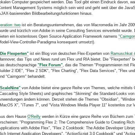
lokalen Computer gespeichert werden. Das Tool gibt einen Eindruck davon, w
Content Management Systems möglich sein wird und geht weit über die JavaS
AJAX-basierenden Bildbearbeitungsfunktionen hinaus.
teration::two
ist ein Beratungsunternehmen, das von Macromedia im Jahr 200
urde und kürzlich von Adobe in seine Consulting Services einverleibt wurde.
bieten ein kostenloses Open Source Application Framework namens
"Cairngo
Model-View-Controller-Paradigma konsequent umsetzt).
"Die Flexperten"
ist ein Blog von deutschen Flex-Experten von
Ramuschkat &
Hannover, das Tips und News rund um Flex und RIA bietet. Die "Flexperten" b
das deutschsprachige
"Flex Forum"
, das die Themen "Programmieren mit Fle
uilder 2 IDE", "Flex 2 SDK", "Flex Charting", "Flex Data Services", "Flex un
und "Cairngorm" behandelt.
"ScaleNine"
von Adobe bietet eine ganze Reihe von Themes, welche mittels
(Cascading Style Sheets) und graphisches "Skinning" die Standard-Looks von
Anwendungen ändern können. Derzeit stehen die Themes "Obsidian", "Windo
"MacOS X", "iTunes 7", und "Vista Windows Media Player 11" kostenlos zur V
Aus dem Hause
O'Reilly
werden in Kürze eine ganze Reihe von Büchern zum
erscheinen: "Programming Flex 2: The Comprehensive Guide to Creating Rich
pplications with Adobe Flex", "Flex 2 Cookbook: The Adobe Developer Librar
ich Internet Application Developers", "ActionScript 3.0 Cookbook" und "Actio