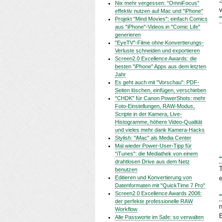
Nix mehr vergessen: "OmniFocus"
v
effektiv nutzen auf Mac und "iPhone"
Projekt "Mind Movies": einfach Comics
aus "iPhone"-Videos in "Comic Life"
generieren
"EyeTV"-Filme ohne Konvertierungs-
Verluste schneiden und exportieren
Screen2.0 Excellence Awards: die
besten "iPhone" Apps aus dem letzten
Jahr
Es geht auch mit "Vorschau": PDF-
Seiten löschen, einfügen, verschieben
"CHDK" für Canon PowerShots: mehr
Foto-Einstellungen, RAW-Modus,
Scripte in der Kamera, Live-
Histogramme, höhere Video-Qualität
und vieles mehr dank Kamera-Hacks
Stylish: "iMac" als Media Center
Mal wieder Power-User-Tipp für
"iTunes": die Mediathek von einem
drahtlosen Drive aus dem Netz
T
benutzen
Editieren und Konvertierung von
e
Datenformaten mit "QuickTime 7 Pro"
Screen2.0 Excellence Awards 2008:
der perfekte professionelle RAW
n
Workflow
B
Alle Passworte im Safe: so verwalten