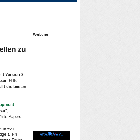
Werbung
ellen zu
it Version 2
sen Hilfe
lt die besten
lopment
wer",
White Papers.
ihe von
www.
flick
r
.com
dge"), ein