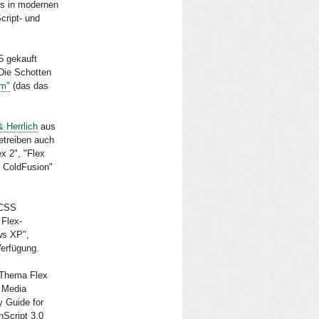
as in modernen
cript- und
5 gekauft
 Die Schotten
rm"
(das das
 Herrlich
aus
etreiben auch
x 2", "Flex
d ColdFusion"
 CSS
 Flex-
ws XP",
erfügung.
 Thema Flex
 Media
y Guide for
nScript 3.0