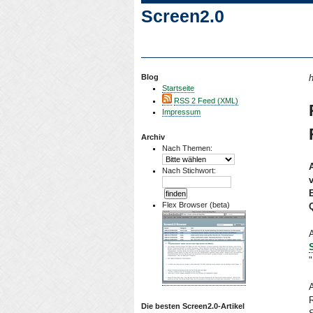
Screen2.0
Blog
h
Startseite
RSS 2 Feed (XML)
Impressum
Archiv
Nach Themen:
Nach Stichwort:
Flex Browser (beta)
A
"
A
R
Die besten Screen2.0-Artikel