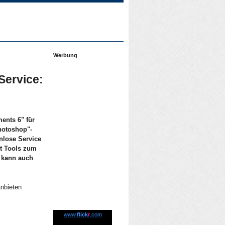
Werbung
Service:
ents 6" für
hotoshop"-
nlose Service
et Tools zum
d kann auch
anbieten
www.
flick
r
.com