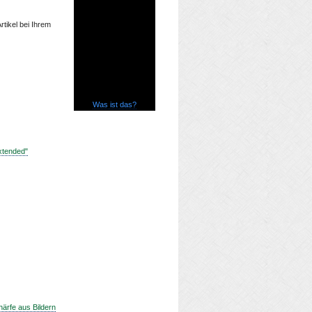
rtikel bei Ihrem
Was ist das?
xtended"
ärfe aus Bildern