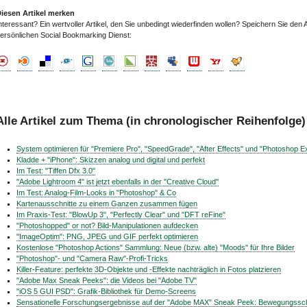
iesen Artikel merken
nteressant? Ein wertvoller Artikel, den Sie unbedingt wiederfinden wollen? Speichern Sie den A
ersönlichen Social Bookmarking Dienst:
Alle Artikel zum Thema (in chronologischer Reihenfolge)
System optimieren für "Premiere Pro", "SpeedGrade", "After Effects" und "Photoshop E
Kladde + "iPhone": Skizzen analog und digital und perfekt
Im Test: "Tiffen Dfx 3.0"
"Adobe Lightroom 4" ist jetzt ebenfalls in der "Creative Cloud"
Im Test: Analog-Film-Looks in "Photoshop" & Co
Kartenausschnitte zu einem Ganzen zusammen fügen
Im Praxis-Test: "BlowUp 3", "Perfectly Clear" und "DFT reFine"
"Photoshopped" or not? Bild-Manipulationen aufdecken
"ImageOptim": PNG, JPEG und GIF perfekt optimieren
Kostenlose "Photoshop Actions" Sammlung: Neue (bzw. alte) "Moods" für Ihre Bilder
"Photoshop"- und "Camera Raw"-Profi-Tricks
Killer-Feature: perfekte 3D-Objekte und -Effekte nachträglich in Fotos platzieren
"Adobe Max Sneak Peeks": die Videos bei "Adobe TV"
"iOS 5 GUI PSD": Grafik-Bibliothek für Demo-Screens
Sensationelle Forschungsergebnisse auf der "Adobe MAX" Sneak Peek: Bewegungssch