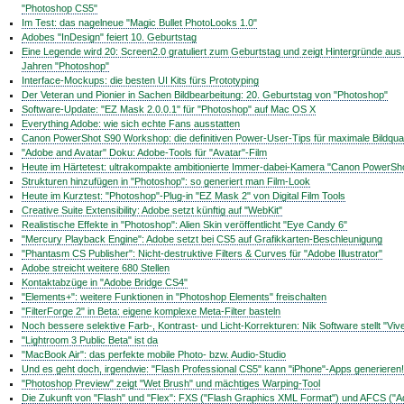
"Photoshop CS5"
Im Test: das nagelneue "Magic Bullet PhotoLooks 1.0"
Adobes "InDesign" feiert 10. Geburtstag
Eine Legende wird 20: Screen2.0 gratuliert zum Geburtstag und zeigt Hintergründe aus 
Jahren "Photoshop"
Interface-Mockups: die besten UI Kits fürs Prototyping
Der Veteran und Pionier in Sachen Bildbearbeitung: 20. Geburtstag von "Photoshop"
Software-Update: "EZ Mask 2.0.0.1" für "Photoshop" auf Mac OS X
Everything Adobe: wie sich echte Fans ausstatten
Canon PowerShot S90 Workshop: die definitiven Power-User-Tips für maximale Bildqual
"Adobe and Avatar" Doku: Adobe-Tools für "Avatar"-Film
Heute im Härtetest: ultrakompakte ambitionierte Immer-dabei-Kamera "Canon PowerSh
Strukturen hinzufügen in "Photoshop": so generiert man Film-Look
Heute im Kurztest: "Photoshop"-Plug-in "EZ Mask 2" von Digital Film Tools
Creative Suite Extensibility: Adobe setzt künftig auf "WebKit"
Realistische Effekte in "Photoshop": Alien Skin veröffentlicht "Eye Candy 6"
"Mercury Playback Engine": Adobe setzt bei CS5 auf Grafikkarten-Beschleunigung
"Phantasm CS Publisher": Nicht-destruktive Filters & Curves für "Adobe Illustrator"
Adobe streicht weitere 680 Stellen
Kontaktabzüge in "Adobe Bridge CS4"
"Elements+": weitere Funktionen in "Photoshop Elements" freischalten
"FilterForge 2" in Beta: eigene komplexe Meta-Filter basteln
Noch bessere selektive Farb-, Kontrast- und Licht-Korrekturen: Nik Software stellt "Viv
"Lightroom 3 Public Beta" ist da
"MacBook Air": das perfekte mobile Photo- bzw. Audio-Studio
Und es geht doch, irgendwie: "Flash Professional CS5" kann "iPhone"-Apps generieren!
"Photoshop Preview" zeigt "Wet Brush" und mächtiges Warping-Tool
Die Zukunft von "Flash" und "Flex": FXS ("Flash Graphics XML Format") und AFCS ("