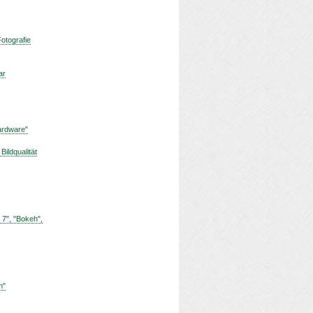
otografie
ar
hardware"
ildqualität
 7", "Bokeh",
h"