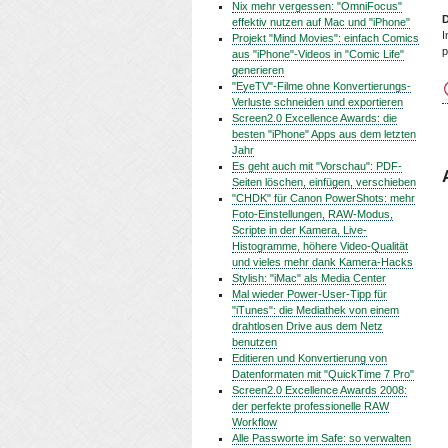
Nix mehr vergessen: "OmniFocus"
D
effektiv nutzen auf Mac und "iPhone"
I
Projekt "Mind Movies": einfach Comics
p
aus "iPhone"-Videos in "Comic Life"
generieren
"EyeTV"-Filme ohne Konvertierungs-
Verluste schneiden und exportieren
Screen2.0 Excellence Awards: die
besten "iPhone" Apps aus dem letzten
Jahr
Es geht auch mit "Vorschau": PDF-
Seiten löschen, einfügen, verschieben
"CHDK" für Canon PowerShots: mehr
Foto-Einstellungen, RAW-Modus,
Scripte in der Kamera, Live-
Histogramme, höhere Video-Qualität
und vieles mehr dank Kamera-Hacks
Stylish: "iMac" als Media Center
Mal wieder Power-User-Tipp für
"iTunes": die Mediathek von einem
drahtlosen Drive aus dem Netz
benutzen
Editieren und Konvertierung von
Datenformaten mit "QuickTime 7 Pro"
Screen2.0 Excellence Awards 2008:
der perfekte professionelle RAW
Workflow
Alle Passworte im Safe: so verwalten