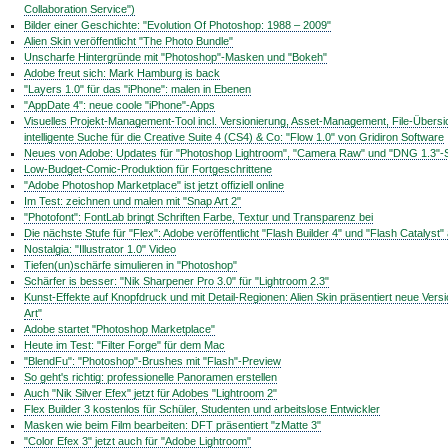
Collaboration Service")
Bilder einer Geschichte: "Evolution Of Photoshop: 1988 – 2009"
Alien Skin veröffentlicht "The Photo Bundle"
Unscharfe Hintergründe mit "Photoshop"-Masken und "Bokeh"
Adobe freut sich: Mark Hamburg is back
"Layers 1.0" für das "iPhone": malen in Ebenen
"AppDate 4": neue coole "iPhone"-Apps
Visuelles Projekt-Management-Tool incl. Versionierung, Asset-Management, File-Übersi
intelligente Suche für die Creative Suite 4 (CS4) & Co: "Flow 1.0" von Gridiron Software
Neues von Adobe: Updates für "Photoshop Lightroom", "Camera Raw" und "DNG 1.3"-Sp
Low-Budget-Comic-Produktion für Fortgeschrittene
"Adobe Photoshop Marketplace" ist jetzt offiziell online
Im Test: zeichnen und malen mit "Snap Art 2"
"Photofont": FontLab bringt Schriften Farbe, Textur und Transparenz bei
Die nächste Stufe für "Flex": Adobe veröffentlicht "Flash Builder 4" und "Flash Catalyst"
Nostalgia: "Illustrator 1.0" Video
Tiefen(un)schärfe simulieren in "Photoshop"
Schärfer is besser: "Nik Sharpener Pro 3.0" für "Lightroom 2.3"
Kunst-Effekte auf Knopfdruck und mit Detail-Regionen: Alien Skin präsentiert neue Vers
Art"
Adobe startet "Photoshop Marketplace"
Heute im Test: "Filter Forge" für dem Mac
"BlendFu": "Photoshop"-Brushes mit "Flash"-Preview
So geht's richtig: professionelle Panoramen erstellen
Auch "Nik Silver Efex" jetzt für Adobes "Lightroom 2"
Flex Builder 3 kostenlos für Schüler, Studenten und arbeitslose Entwickler
Masken wie beim Film bearbeiten: DFT präsentiert "zMatte 3"
"Color Efex 3" jetzt auch für "Adobe Lightroom"