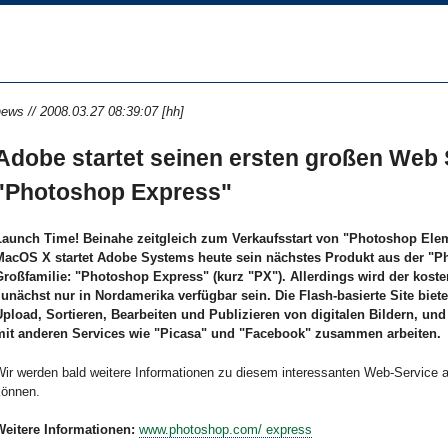
ews // 2008.03.27 08:39:07 [hh]
Adobe startet seinen ersten großen Web 
"Photoshop Express"
Launch Time! Beinahe zeitgleich zum Verkaufsstart von "Photoshop Elem
MacOS X startet Adobe Systems heute sein nächstes Produkt aus der "P
Großfamilie: "Photoshop Express" (kurz "PX"). Allerdings wird der koste
zunächst nur in Nordamerika verfügbar sein. Die Flash-basierte Site biet
Upload, Sortieren, Bearbeiten und Publizieren von digitalen Bildern, un
mit anderen Services wie "Picasa" und "Facebook" zusammen arbeiten.
Wir werden bald weitere Informationen zu diesem interessanten Web-Service 
können.
Weitere Informationen:
www.photoshop.com/ express