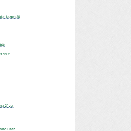
den letzten 20
ität
ot S90"
eza 2" vor
Adobe Flash