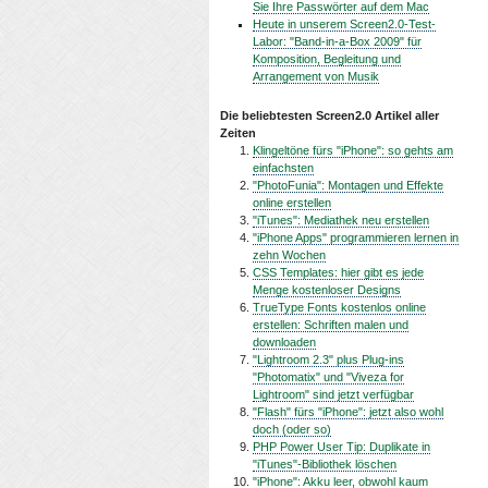
Sie Ihre Passwörter auf dem Mac
Heute in unserem Screen2.0-Test-
Labor: "Band-in-a-Box 2009" für
Komposition, Begleitung und
Arrangement von Musik
Die beliebtesten Screen2.0 Artikel aller
Zeiten
Klingeltöne fürs "iPhone": so gehts am
einfachsten
"PhotoFunia": Montagen und Effekte
online erstellen
"iTunes": Mediathek neu erstellen
"iPhone Apps" programmieren lernen in
zehn Wochen
CSS Templates: hier gibt es jede
Menge kostenloser Designs
TrueType Fonts kostenlos online
erstellen: Schriften malen und
downloaden
"Lightroom 2.3" plus Plug-ins
"Photomatix" und "Viveza for
Lightroom" sind jetzt verfügbar
"Flash" fürs "iPhone": jetzt also wohl
doch (oder so)
PHP Power User Tip: Duplikate in
"iTunes"-Bibliothek löschen
"iPhone": Akku leer, obwohl kaum