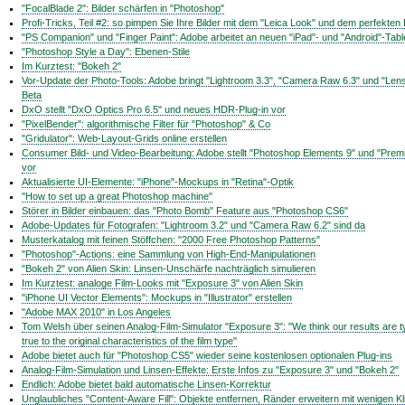
"FocalBlade 2": Bilder schärfen in "Photoshop"
Profi-Tricks, Teil #2: so pimpen Sie Ihre Bilder mit dem "Leica Look" und dem perfekten 
"PS Companion" und "Finger Paint": Adobe arbeitet an neuen "iPad"- und "Android"-Tab
"Photoshop Style a Day": Ebenen-Stile
Im Kurztest: "Bokeh 2"
Vor-Update der Photo-Tools: Adobe bringt "Lightroom 3.3", "Camera Raw 6.3" und "Lens 
Beta
DxO stellt "DxO Optics Pro 6.5" und neues HDR-Plug-in vor
"PixelBender": algorithmische Filter für "Photoshop" & Co
"Gridulator": Web-Layout-Grids online erstellen
Consumer Bild- und Video-Bearbeitung: Adobe stellt "Photoshop Elements 9" und "Prem
vor
Aktualisierte UI-Elemente: "iPhone"-Mockups in "Retina"-Optik
"How to set up a great Photoshop machine"
Störer in Bilder einbauen: das "Photo Bomb" Feature aus "Photoshop CS6"
Adobe-Updates für Fotografen: "Lightroom 3.2" und "Camera Raw 6.2" sind da
Musterkatalog mit feinen Stöffchen: "2000 Free Photoshop Patterns"
"Photoshop"-Actions: eine Sammlung von High-End-Manipulationen
"Bokeh 2" von Alien Skin: Linsen-Unschärfe nachträglich simulieren
Im Kurztest: analoge Film-Looks mit "Exposure 3" von Alien Skin
"iPhone UI Vector Elements": Mockups in "Illustrator" erstellen
"Adobe MAX 2010" in Los Angeles
Tom Welsh über seinen Analog-Film-Simulator "Exposure 3": "We think our results are ty
true to the original characteristics of the film type"
Adobe bietet auch für "Photoshop CS5" wieder seine kostenlosen optionalen Plug-ins
Analog-Film-Simulation und Linsen-Effekte: Erste Infos zu "Exposure 3" und "Bokeh 2"
Endlich: Adobe bietet bald automatische Linsen-Korrektur
Unglaubliches "Content-Aware Fill": Objekte entfernen, Ränder erweitern mit wenigen Kl