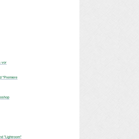
s vor
d "Premiere
toshop
nd "Lightroom"