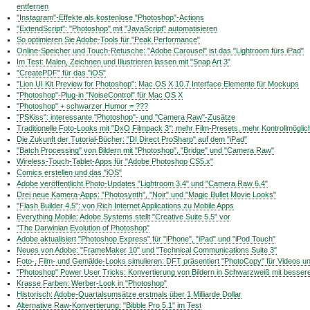
entfernen
"Instagram"-Effekte als kostenlose "Photoshop"-Actions
"ExtendScript": "Photoshop" mit "JavaScript" automatisieren
So optimieren Sie Adobe-Tools für "Peak Performance"
Online-Speicher und Touch-Retusche: "Adobe Carousel" ist das "Lightroom fürs iPad"
Im Test: Malen, Zeichnen und Illustrieren lassen mit "Snap Art 3"
"CreatePDF" für das "iOS"
"Lion UI Kit Preview for Photoshop": Mac OS X 10.7 Interface Elemente für Mockups
"Photoshop"-Plug-in "NoiseControl" für Mac OS X
"Photoshop" + schwarzer Humor = ???
"PSKiss": interessante "Photoshop"- und "Camera Raw"-Zusätze
Traditionelle Foto-Looks mit "DxO Filmpack 3": mehr Film-Presets, mehr Kontrollmöglic
Die Zukunft der Tutorial-Bücher: "DI Direct ProSharp" auf dem "iPad"
"Batch Processing" von Bildern mit "Photoshop", "Bridge" und "Camera Raw"
Wireless-Touch-Tablet-Apps für "Adobe Photoshop CS5.x"
Comics erstellen und das "iOS"
Adobe veröffentlicht Photo-Updates "Lightroom 3.4" und "Camera Raw 6.4"
Drei neue Kamera-Apps: "Photosynth", "Noir" und "Magic Bullet Movie Looks"
"Flash Builder 4.5": von Rich Internet Applications zu Mobile Apps
Everything Mobile: Adobe Systems stellt "Creative Suite 5.5" vor
"The Darwinian Evolution of Photoshop"
Adobe aktualisiert "Photoshop Express" für "iPhone", "iPad" und "iPod Touch"
Neues von Adobe: "FrameMaker 10" und "Technical Communications Suite 3"
Foto-, Film- und Gemälde-Looks simulieren: DFT präsentiert "PhotoCopy" für Videos und
"Photoshop" Power User Tricks: Konvertierung von Bildern in Schwarzweiß mit besse
Krasse Farben: Werber-Look in "Photoshop"
Historisch: Adobe-Quartalsumsätze erstmals über 1 Milliarde Dollar
Alternative Raw-Konvertierung: "Bibble Pro 5.1" im Test