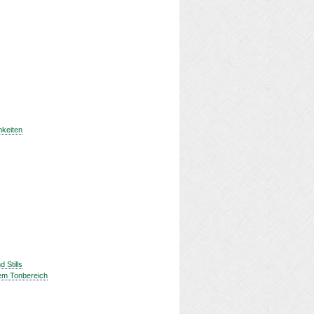
hkeiten
 Stills
rem Tonbereich