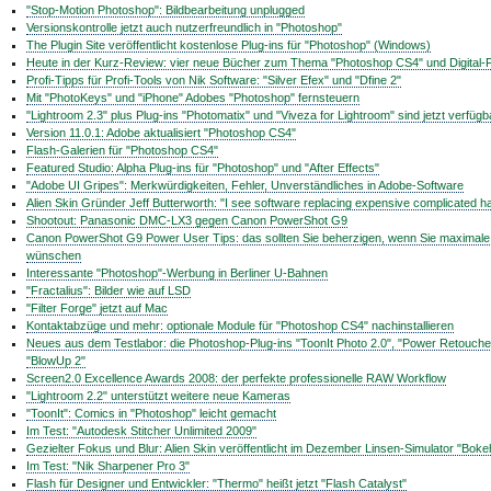
"Stop-Motion Photoshop": Bildbearbeitung unplugged
Versionskontrolle jetzt auch nutzerfreundlich in "Photoshop"
The Plugin Site veröffentlicht kostenlose Plug-ins für "Photoshop" (Windows)
Heute in der Kurz-Review: vier neue Bücher zum Thema "Photoshop CS4" und Digital-F
Profi-Tipps für Profi-Tools von Nik Software: "Silver Efex" und "Dfine 2"
Mit "PhotoKeys" und "iPhone" Adobes "Photoshop" fernsteuern
"Lightroom 2.3" plus Plug-ins "Photomatix" und "Viveza for Lightroom" sind jetzt verfügb
Version 11.0.1: Adobe aktualisiert "Photoshop CS4"
Flash-Galerien für "Photoshop CS4"
Featured Studio: Alpha Plug-ins für "Photoshop" und "After Effects"
"Adobe UI Gripes": Merkwürdigkeiten, Fehler, Unverständliches in Adobe-Software
Alien Skin Gründer Jeff Butterworth: "I see software replacing expensive complicated 
Shootout: Panasonic DMC-LX3 gegen Canon PowerShot G9
Canon PowerShot G9 Power User Tips: das sollten Sie beherzigen, wenn Sie maximale B
wünschen
Interessante "Photoshop"-Werbung in Berliner U-Bahnen
"Fractalius": Bilder wie auf LSD
"Filter Forge" jetzt auf Mac
Kontaktabzüge und mehr: optionale Module für "Photoshop CS4" nachinstallieren
Neues aus dem Testlabor: die Photoshop-Plug-ins "ToonIt Photo 2.0", "Power Retouche
"BlowUp 2"
Screen2.0 Excellence Awards 2008: der perfekte professionelle RAW Workflow
"Lightroom 2.2" unterstützt weitere neue Kameras
"ToonIt": Comics in "Photoshop" leicht gemacht
Im Test: "Autodesk Stitcher Unlimited 2009"
Gezielter Fokus und Blur: Alien Skin veröffentlicht im Dezember Linsen-Simulator "Boke
Im Test: "Nik Sharpener Pro 3"
Flash für Designer und Entwickler: "Thermo" heißt jetzt "Flash Catalyst"