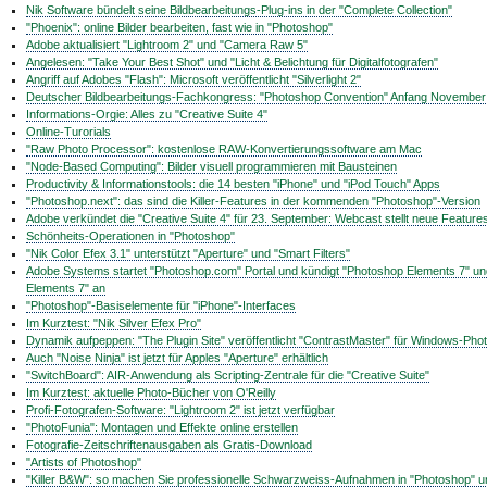
Nik Software bündelt seine Bildbearbeitungs-Plug-ins in der "Complete Collection"
"Phoenix": online Bilder bearbeiten, fast wie in "Photoshop"
Adobe aktualisiert "Lightroom 2" und "Camera Raw 5"
Angelesen: "Take Your Best Shot" und "Licht & Belichtung für Digitalfotografen"
Angriff auf Adobes "Flash": Microsoft veröffentlicht "Silverlight 2"
Deutscher Bildbearbeitungs-Fachkongress: "Photoshop Convention" Anfang November
Informations-Orgie: Alles zu "Creative Suite 4"
Online-Turorials
"Raw Photo Processor": kostenlose RAW-Konvertierungssoftware am Mac
"Node-Based Computing": Bilder visuell programmieren mit Bausteinen
Productivity & Informationstools: die 14 besten "iPhone" und "iPod Touch" Apps
"Photoshop.next": das sind die Killer-Features in der kommenden "Photoshop"-Version
Adobe verkündet die "Creative Suite 4" für 23. September: Webcast stellt neue Feature
Schönheits-Operationen in "Photoshop"
"Nik Color Efex 3.1" unterstützt "Aperture" und "Smart Filters"
Adobe Systems startet "Photoshop.com" Portal und kündigt "Photoshop Elements 7" un
Elements 7" an
"Photoshop"-Basiselemente für "iPhone"-Interfaces
Im Kurztest: "Nik Silver Efex Pro"
Dynamik aufpeppen: "The Plugin Site" veröffentlicht "ContrastMaster" für Windows-Pho
Auch "Noise Ninja" ist jetzt für Apples "Aperture" erhältlich
"SwitchBoard": AIR-Anwendung als Scripting-Zentrale für die "Creative Suite"
Im Kurztest: aktuelle Photo-Bücher von O'Reilly
Profi-Fotografen-Software: "Lightroom 2" ist jetzt verfügbar
"PhotoFunia": Montagen und Effekte online erstellen
Fotografie-Zeitschriftenausgaben als Gratis-Download
"Artists of Photoshop"
"Killer B&W": so machen Sie professionelle Schwarzweiss-Aufnahmen in "Photoshop" u