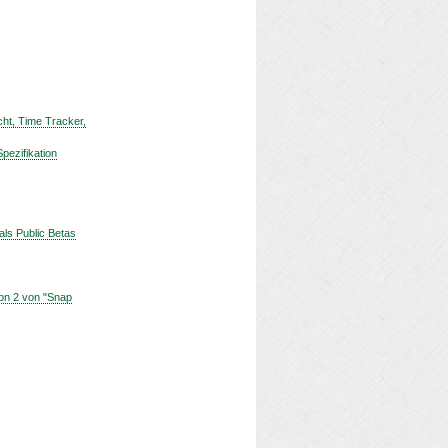
cht, Time Tracker,
ezifikation
 als Public Betas
ion 2 von "Snap