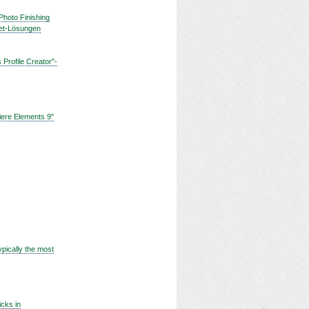
Photo Finishing
let-Lösungen
Profile Creator"-
iere Elements 9"
pically the most
icks in