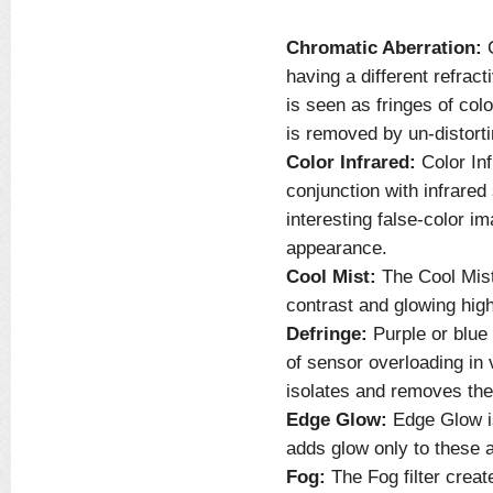
Chromatic Aberration:
C
having a different refract
is seen as fringes of col
is removed by un-distorti
Color Infrared:
Color Inf
conjunction with infrared
interesting false-color i
appearance.
Cool Mist:
The Cool Mist
contrast and glowing highl
Defringe:
Purple or blue 
of sensor overloading in v
isolates and removes the 
Edge Glow:
Edge Glow is
adds glow only to these a
Fog:
The Fog filter crea