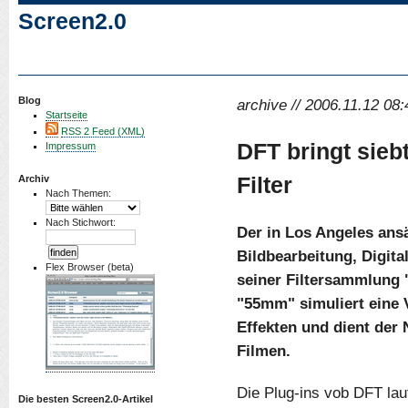
Screen2.0
Blog
archive // 2006.11.12 08:
Startseite
RSS 2 Feed (XML)
DFT bringt sieb
Impressum
Filter
Archiv
Nach Themen:
Nach Stichwort:
Der in Los Angeles ansä
Bildbearbeitung, Digital
Flex Browser (beta)
seiner Filtersammlung "
"55mm" simuliert eine 
Effekten und dient der
Filmen.
Die Plug-ins vob DFT lauf
Die besten Screen2.0-Artikel