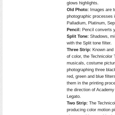
glows highlights.
Old Photo:
Images are tre
photographic processes i
Palladium, Platinum, Sepi
Pencil:
Pencil converts y
Split Tone:
Shadows, midt
with the Split tone filter.
Three Strip:
Known and ce
of color, the Technicolo
musicals, costume pictur
photographing three black
red, green and blue filt
them in the printing proc
the direction of Academy
Legato.
Two Strip:
The Technicolo
producing color motion p