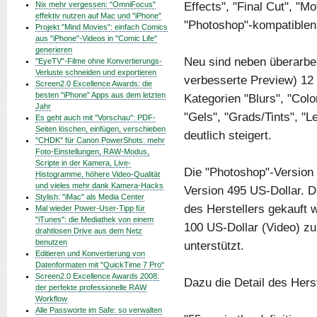
Effects", "Final Cut", "Mo
Nix mehr vergessen: "OmniFocus"
effektiv nutzen auf Mac und "iPhone"
"Photoshop"-kompatiblen
Projekt "Mind Movies": einfach Comics
aus "iPhone"-Videos in "Comic Life"
generieren
Neu sind neben überarbei
"EyeTV"-Filme ohne Konvertierungs-
Verluste schneiden und exportieren
verbesserte Preview) 12 
Screen2.0 Excellence Awards: die
besten "iPhone" Apps aus dem letzten
Kategorien "Blurs", "Color
Jahr
"Gels", "Grads/Tints", "L
Es geht auch mit "Vorschau": PDF-
Seiten löschen, einfügen, verschieben
deutlich steigert.
"CHDK" für Canon PowerShots: mehr
Foto-Einstellungen, RAW-Modus,
Scripte in der Kamera, Live-
Die "Photoshop"-Version d
Histogramme, höhere Video-Qualität
und vieles mehr dank Kamera-Hacks
Version 495 US-Dollar. Di
Stylish: "iMac" als Media Center
des Herstellers gekauft 
Mal wieder Power-User-Tipp für
"iTunes": die Mediathek von einem
100 US-Dollar (Video) zu
drahtlosen Drive aus dem Netz
benutzen
unterstützt.
Editieren und Konvertierung von
Datenformaten mit "QuickTime 7 Pro"
Screen2.0 Excellence Awards 2008:
Dazu die Detail des Herst
der perfekte professionelle RAW
Workflow
Alle Passworte im Safe: so verwalten