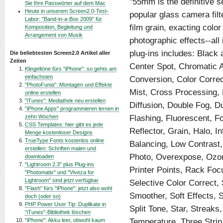
"55mm is the definitive se
Sie Ihre Passwörter auf dem Mac
Heute in unserem Screen2.0-Test-
popular glass camera filt
Labor: "Band-in-a-Box 2009" für
film grain, exacting color
Komposition, Begleitung und
Arrangement von Musik
photographic effects--all 
plug-ins includes: Black
Die beliebtesten Screen2.0 Artikel aller
Zeiten
Center Spot, Chromatic A
Klingeltöne fürs "iPhone": so gehts am
einfachsten
Conversion, Color Correc
"PhotoFunia": Montagen und Effekte
Mist, Cross Processing, D
online erstellen
"iTunes": Mediathek neu erstellen
Diffusion, Double Fog, D
"iPhone Apps" programmieren lernen in
Flashing, Fluorescent, F
zehn Wochen
CSS Templates: hier gibt es jede
Reflector, Grain, Halo, In
Menge kostenloser Designs
TrueType Fonts kostenlos online
Balancing, Low Contrast,
erstellen: Schriften malen und
Photo, Overexpose, Ozone
downloaden
"Lightroom 2.3" plus Plug-ins
Printer Points, Rack Foc
"Photomatix" und "Viveza for
Lightroom" sind jetzt verfügbar
Selective Color Correct, 
"Flash" fürs "iPhone": jetzt also wohl
Smoother, Soft Effects, Sp
doch (oder so)
PHP Power User Tip: Duplikate in
Split Tone, Star, Streaks,
"iTunes"-Bibliothek löschen
Temperature, Three Strip, 
"iPhone": Akku leer, obwohl kaum