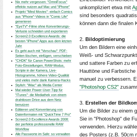
Nix mehr vergessen: "OmniFocus"
unkompliziert etwa mit
Ap
effektiv nutzen auf Mac und "iPhone"
Projekt "Mind Movies": einfach Comics
sind besonders quadrati
aus "iPhone"-Videos in "Comic Life"
generieren
können dann die finalen 
"EyeTV"-Filme ohne Konvertierungs-
Verluste schneiden und exportieren
Screen2.0 Excellence Awards: die
2.
Bildoptimierung
besten "iPhone" Apps aus dem letzten
Jahr
Um den Bildern eine einhe
Es geht auch mit "Vorschau": PDF-
Weiß- und Schwarzpunkt
Seiten löschen, einfügen, verschieben
"CHDK" für Canon PowerShots: mehr
und sattere Farben zu erh
Foto-Einstellungen, RAW-Modus,
Hauttöne und Farbstiche z
Scripte in der Kamera, Live-
Histogramme, höhere Video-Qualität
manuel zu verbessern. Em
und vieles mehr dank Kamera-Hacks
Stylish: "iMac" als Media Center
"Photoshop CS2"
zusamm
Mal wieder Power-User-Tipp für
"iTunes": die Mediathek von einem
drahtlosen Drive aus dem Netz
3.
Erstellen der Bildko
benutzen
Editieren und Konvertierung von
Um die Bilder zu einem
Datenformaten mit "QuickTime 7 Pro"
Sie in "Photoshop" die F
Screen2.0 Excellence Awards 2008:
der perfekte professionelle RAW
verwenden. Hierzu wähle
Workflow
des Posters (z.B. 50cm 
Alle Passworte im Safe: so verwalten