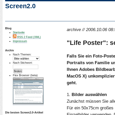
Screen2.0
Blog
archive // 2006.10.06 08:
Startseite
RSS 2 Feed (XML)
"Life Poster": s
Impressum
Archiv
Nach Themen:
Falls Sie ein Foto-Post
Portraits von Familie 
Nach Stichwort:
Ihnen Adobes Bildbear
MacOS X) unkompliziert 
Flex Browser (beta)
geht.
1.
Bilder auswählen
Zunächst müssen Sie alle
Für ein 50x75cm großes 
Die besten Screen2.0-Artikel
Einzelbilder verwenden. 