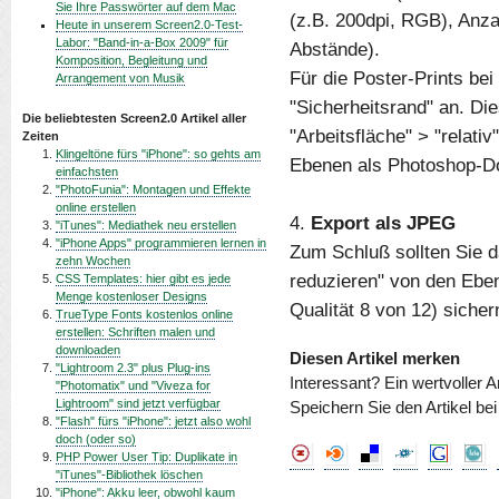
Sie Ihre Passwörter auf dem Mac
(z.B. 200dpi, RGB), Anz
Heute in unserem Screen2.0-Test-
Labor: "Band-in-a-Box 2009" für
Abstände).
Komposition, Begleitung und
Für die Poster-Prints bei
Arrangement von Musik
"Sicherheitsrand" an. Di
Die beliebtesten Screen2.0 Artikel aller
"Arbeitsfläche" > "relati
Zeiten
Klingeltöne fürs "iPhone": so gehts am
Ebenen als Photoshop-
einfachsten
"PhotoFunia": Montagen und Effekte
online erstellen
4.
Export als JPEG
"iTunes": Mediathek neu erstellen
"iPhone Apps" programmieren lernen in
Zum Schluß sollten Sie d
zehn Wochen
reduzieren" von den Eben
CSS Templates: hier gibt es jede
Menge kostenloser Designs
Qualität 8 von 12) sicher
TrueType Fonts kostenlos online
erstellen: Schriften malen und
downloaden
Diesen Artikel merken
"Lightroom 2.3" plus Plug-ins
Interessant? Ein wertvoller A
"Photomatix" und "Viveza for
Lightroom" sind jetzt verfügbar
Speichern Sie den Artikel be
"Flash" fürs "iPhone": jetzt also wohl
doch (oder so)
PHP Power User Tip: Duplikate in
"iTunes"-Bibliothek löschen
"iPhone": Akku leer, obwohl kaum