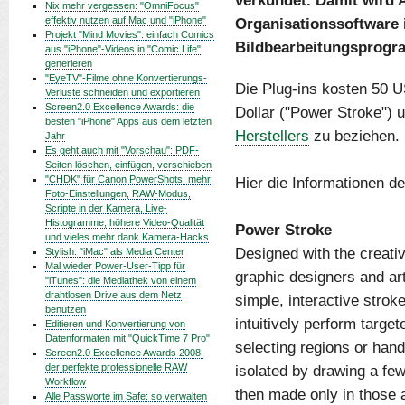
verkündet. Damit wird
Nix mehr vergessen: "OmniFocus"
effektiv nutzen auf Mac und "iPhone"
Organisationssoftware
Projekt "Mind Movies": einfach Comics
Bildbearbeitungsprog
aus "iPhone"-Videos in "Comic Life"
generieren
"EyeTV"-Filme ohne Konvertierungs-
Die Plug-ins kosten 50 U
Verluste schneiden und exportieren
Screen2.0 Excellence Awards: die
Dollar ("Power Stroke") u
besten "iPhone" Apps aus dem letzten
Herstellers
zu beziehen.
Jahr
Es geht auch mit "Vorschau": PDF-
Seiten löschen, einfügen, verschieben
"CHDK" für Canon PowerShots: mehr
Hier die Informationen de
Foto-Einstellungen, RAW-Modus,
Scripte in der Kamera, Live-
Histogramme, höhere Video-Qualität
Power Stroke
und vieles mehr dank Kamera-Hacks
Designed with the creativ
Stylish: "iMac" als Media Center
Mal wieder Power-User-Tipp für
graphic designers and ar
"iTunes": die Mediathek von einem
drahtlosen Drive aus dem Netz
simple, interactive strok
benutzen
intuitively perform targe
Editieren und Konvertierung von
Datenformaten mit "QuickTime 7 Pro"
selecting regions or hand
Screen2.0 Excellence Awards 2008:
der perfekte professionelle RAW
isolated by drawing a fe
Workflow
then made only in those 
Alle Passworte im Safe: so verwalten