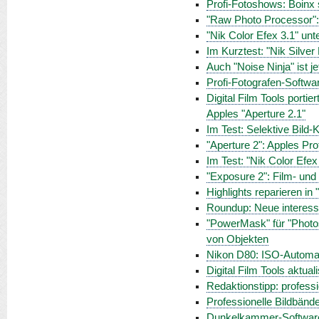
Profi-Fotoshows: Boinx s
"Raw Photo Processor"
"Nik Color Efex 3.1" unte
Im Kurztest: "Nik Silver
Auch "Noise Ninja" ist je
Profi-Fotografen-Software
Digital Film Tools portie
Apples "Aperture 2.1"
Im Test: Selektive Bild-
"Aperture 2": Apples Pro
Im Test: "Nik Color Efex
"Exposure 2": Film- un
Highlights reparieren in 
Roundup: Neue interess
"PowerMask" für "Photosh
von Objekten
Nikon D80: ISO-Automa
Digital Film Tools aktua
Redaktionstipp: profess
Professionelle Bildbände
Dunkelkammer-Software 