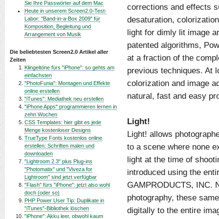
Sie Ihre Passwörter auf dem Mac
corrections and effects s
Heute in unserem Screen2.0-Test-
desaturation, colorization
Labor: "Band-in-a-Box 2009" für
Komposition, Begleitung und
light for dimly lit image 
Arrangement von Musik
patented algorithms, Pow
Die beliebtesten Screen2.0 Artikel aller
at a fraction of the comp
Zeiten
Klingeltöne fürs "iPhone": so gehts am
previous techniques. At lo
einfachsten
colorization and image 
"PhotoFunia": Montagen und Effekte
online erstellen
natural, fast and easy pr
"iTunes": Mediathek neu erstellen
"iPhone Apps" programmieren lernen in
zehn Wochen
Light!
CSS Templates: hier gibt es jede
Menge kostenloser Designs
Light! allows photographe
TrueType Fonts kostenlos online
to a scene where none ex
erstellen: Schriften malen und
downloaden
light at the time of shoot
"Lightroom 2.3" plus Plug-ins
"Photomatix" und "Viveza for
introduced using the enti
Lightroom" sind jetzt verfügbar
GAMPRODUCTS, INC. Norma
"Flash" fürs "iPhone": jetzt also wohl
doch (oder so)
photography, these same
PHP Power User Tip: Duplikate in
"iTunes"-Bibliothek löschen
digitally to the entire im
"iPhone": Akku leer, obwohl kaum