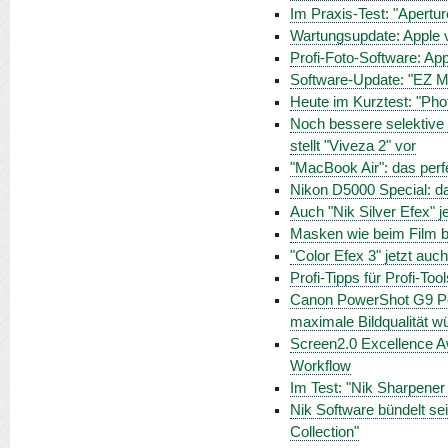
Im Praxis-Test: "Apertur
Wartungsupdate: Apple ve
Profi-Foto-Software: Appl
Software-Update: "EZ M
Heute im Kurztest: "Pho
Noch bessere selektive 
stellt "Viveza 2" vor
"MacBook Air": das perf
Nikon D5000 Special: da
Auch "Nik Silver Efex" j
Masken wie beim Film be
"Color Efex 3" jetzt auc
Profi-Tipps für Profi-Too
Canon PowerShot G9 Pow
maximale Bildqualität 
Screen2.0 Excellence A
Workflow
Im Test: "Nik Sharpener
Nik Software bündelt se
Collection"