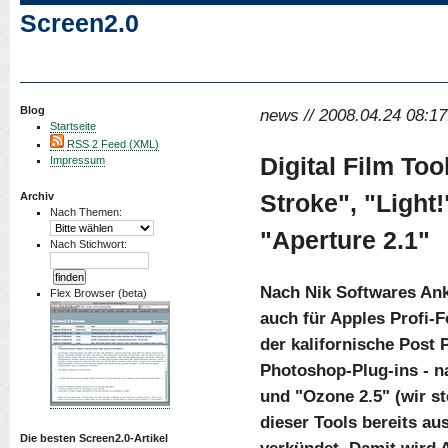
Screen2.0
Blog
news // 2008.04.24 08:17
Startseite
RSS 2 Feed (XML)
Digital Film Too
Impressum
Stroke", "Light
Archiv
Nach Themen:
"Aperture 2.1"
Nach Stichwort:
Nach Nik Softwares An
Flex Browser (beta)
auch für Apples Profi-F
der kalifornische Post 
Photoshop-Plug-ins - na
und "Ozone 2.5" (wir st
dieser Tools bereits aus
Die besten Screen2.0-Artikel