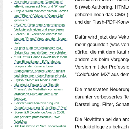
Nix mehr vergessen: "OmniFocus"
8 (Web Authoring, HTML/
effektiv nutzen auf Mac und "iPhone"
Projekt "Mind Movies": einfach Comics
gehören noch das CMS (
aus "iPhone"-Videos in "Comic Life"
generieren
und der Flash-PDF-Konve
"EyeTV"-Filme ohne Konvertierungs-
Verluste schneiden und exportieren
Screen2.0 Excellence Awards: die
Dafür wird jetzt das Ve
besten "iPhone" Apps aus dem letzten
Jahr
mehr gebundelt (was ver
Es geht auch mit "Vorschau": PDF-
dürfte, die mit dem Kau
Seiten löschen, einfügen, verschieben
"CHDK" für Canon PowerShots: mehr
anders als beim Vorgänge
Foto-Einstellungen, RAW-Modus,
Version mit der Professi
Scripte in der Kamera, Live-
Histogramme, höhere Video-Qualität
"Coldfusion MX" aus de
und vieles mehr dank Kamera-Hacks
Stylish: "iMac" als Media Center
Mal wieder Power-User-Tipp für
Die massivsten Neuerunge
"iTunes": die Mediathek von einem
drahtlosen Drive aus dem Netz
darunter verbessertes T
benutzen
Editieren und Konvertierung von
Darstellung, Filter, Sch
Datenformaten mit "QuickTime 7 Pro"
Screen2.0 Excellence Awards 2008:
der perfekte professionelle RAW
Die Novitäten bei den an
Workflow
Produktpflege zu betrac
Alle Passworte im Safe: so verwalten