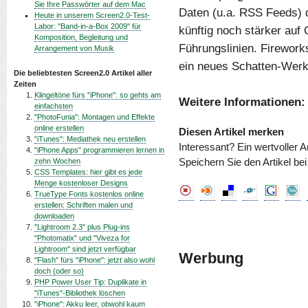
Sie Ihre Passwörter auf dem Mac
Daten (u.a. RSS Feeds) 
Heute in unserem Screen2.0-Test-
Labor: "Band-in-a-Box 2009" für
künftig noch stärker auf
Komposition, Begleitung und
Führungslinien. Firework
Arrangement von Musik
ein neues Schatten-Wer
Die beliebtesten Screen2.0 Artikel aller
Zeiten
Klingeltöne fürs "iPhone": so gehts am
Weitere Informationen:
einfachsten
"PhotoFunia": Montagen und Effekte
online erstellen
Diesen Artikel merken
"iTunes": Mediathek neu erstellen
Interessant? Ein wertvoller A
"iPhone Apps" programmieren lernen in
zehn Wochen
Speichern Sie den Artikel be
CSS Templates: hier gibt es jede
Menge kostenloser Designs
TrueType Fonts kostenlos online
erstellen: Schriften malen und
downloaden
"Lightroom 2.3" plus Plug-ins
"Photomatix" und "Viveza for
Lightroom" sind jetzt verfügbar
Werbung
"Flash" fürs "iPhone": jetzt also wohl
doch (oder so)
PHP Power User Tip: Duplikate in
"iTunes"-Bibliothek löschen
"iPhone": Akku leer, obwohl kaum