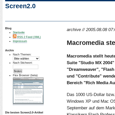
Screen2.0
Blog
archive // 2005.08.08 07:
Startseite
RSS 2 Feed (XML)
Macromedia stel
Impressum
Archiv
Nach Themen:
Macromedia stellt heute
Suite "Studio MX 2004" 
Nach Stichwort:
"Dreamweaver", "Flash 
und "Contribute" wendet
Flex Browser (beta)
Bereich "Rich Media Au
Das 1000 US-Dollar bzw.
Windows XP und Mac OS 
September auf dem Markt
Die besten Screen2.0-Artikel
Klassikern Flash Profes