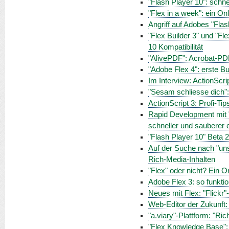
"Flash Player 10": schnel
"Flex in a week": ein O
Angriff auf Adobes "Flash
"Flex Builder 3" und "Fl
10 Kompatibilität
"AlivePDF": Acrobat-PD
"Adobe Flex 4": erste B
Im Interview: ActionScri
"Sesam schliesse dich":
ActionScript 3: Profi-Ti
Rapid Development mit 
schneller und sauberer e
"Flash Player 10" Beta 
Auf der Suche nach "uns
Rich-Media-Inhalten
"Flex" oder nicht? Ein Onl
Adobe Flex 3: so funktio
Neues mit Flex: "Flickr
Web-Editor der Zukunft
"a.viary"-Plattform: "Ri
"Flex Knowledge Base":