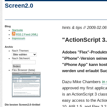
Screen2.0
Blog
hints & tips // 2009.02.06
Startseite
RSS 2 Feed (XML)
"ActionScript 3
Impressum
Archiv
Nach Themen:
Adobes "Flex"-Produkt
"iPhone"-Version seiner
Nach Stichwort:
"iPhone App" kann kost
werden und erlaubt Su
Flex Browser (beta)
Dazu Mike Chambers
in
approved my first applica
is an ActionScript 3 clas
easy access to the Actio
Die besten Screen2.0-Artikel
10, AIR 1.5, and Flex 3.2