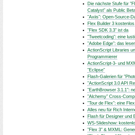
Die nächste Stufe für "Fl
Catalyst" als Public Bet
"Axiis": Open-Source-Dat
Flex Builder 3 kostenlos
"Flex SDK 3.3" ist da
"Tweetcoding": eine lust
"Adobe Edge": das lese
ActionScript Libraries 
Programmierer
ActionScript-3- und MXM
"Eclipse"
Flash-Galerien für "Ph
"ActionScript 3.0 API Re
"EarthBrowser 3.1.1": ne
"Alchemy" Cross-Compil
"Tour de Flex": eine Fle
Alles neu für Rich Inter
Flash für Designer und E
WS-Slideshow: kostenlo
"Flex 3" & MXML: Gener