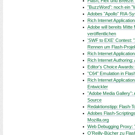
Flash, Flex und Breeze: 
"BuzzWord": noch ein "
Adobes "Apollo" RIA-Sy
Rich Internet Applicatio
Adobe will bereits Mitte
veröffentlichen
'SWF to EXE' Contest: "
Rennen um Flash-Proje
Rich Internet Applicatio
Rich Internet Authoring: 
Editor's Choice Awards:
"C64" Emulation in Flas
Rich Internet Applicatio
Entwickler
"Adobe Media Gallery": A
Source
Redaktionstipp: Flash-T
Adobes Flash-Scriptings
Mozilla.org
Web Debugging Proxy: "
O'Reilly-Bücher zu Flas