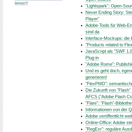
benutzt?!
"Lightspark": Open-Sour
Never Ending Story: Stev
Player"
Adobe-Tools für Web-Ent
sind da
Interface-Mockups: die b
"Products related to Fle
JavaScript als "SWF 1.0
Plug-in
"Adobe Rome": Publishing
Und es geht doch, irgen
generieren!
"FlexPMD": semantischg
Die Zukunft von "Flash"
AFCS ("Adobe Flash Col
"Flare": "Flash"-Biblioth
Informationen von der Q
Adobe veröffentlicht we
Online-Office: Adobe ste
"RegExr": reguläre Ausdr