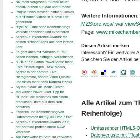
Nix mehr vergessen: "OmniFocus"
effektiv nutzen auf Mac und "iPhone"
Projekt "Mind Movies": einfach Comics
Weitere Informationen:
aus "iPhone"-Videos in "Comic Life"
generieren
MZStore.woa/ wa/ viewS
"EyeTV"-Filme ohne Konvertierungs-
Page:
www.mikechamber
Verluste schneiden und exportieren
Screen2.0 Excellence Awards: die
besten "iPhone" Apps aus dem letzten
Diesen Artikel merken
Jahr
Es geht auch mit "Vorschau": PDF-
Interessant? Ein wertvoller A
Seiten löschen, einfügen, verschieben
Speichern Sie den Artikel be
"CHDK" für Canon PowerShots: mehr
Foto-Einstellungen, RAW-Modus,
Scripte in der Kamera, Live-
Histogramme, höhere Video-Qualität
und vieles mehr dank Kamera-Hacks
Stylish: "iMac" als Media Center
Mal wieder Power-User-Tipp für
"iTunes": die Mediathek von einem
Alle Artikel zum 
drahtlosen Drive aus dem Netz
benutzen
Reihenfolge)
Editieren und Konvertierung von
Datenformaten mit "QuickTime 7 Pro"
Screen2.0 Excellence Awards 2008:
der perfekte professionelle RAW
Umfassender HTML5-Onl
Workflow
Datenverluste mit "Flas
Alle Passworte im Safe: so verwalten