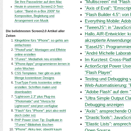
"Multiscreen" mit "Flash
Sie Ihre Passwörter auf dem Mac
Heute in unserem Screen2.0-Test-
"Axis of Eval": "Emscri
Labor: "Band-in-a-Box 2009" für
"Flash Builder 4.5": von
Komposition, Begleitung und
Arrangement von Musik
Everything Mobile: Adobe
"TweenJS": in "JavaScrip
Die beliebtesten Screen2.0 Artikel aller
Hallo, AIR-Entwickler: 
Zeiten
akzeptierte Anwendunge
Klingeltöne fürs "iPhone": so gehts am
einfachsten
"EaselJS": Programmier
"PhotoFunia": Montagen und Effekte
"André Michelle Laborat
online erstellen
"iTunes": Mediathek neu erstellen
Im Kurztest: Cross-Plat
"iPhone Apps" programmieren lernen in
ActionScript Power Use
zehn Wochen
"Flash Player"
CSS Templates: hier gibt es jede
Menge kostenloser Designs
Testing und Debugging v
TrueType Fonts kostenlos online
Web-Automatisierung: "F
erstellen: Schriften malen und
"Adobe Flash" auf dem "
downloaden
"Lightroom 2.3" plus Plug-ins
"Ultra Simple Output Cl
"Photomatix" und "Viveza for
Debugging anzeigen
Lightroom" sind jetzt verfügbar
"Flash" fürs "iPhone": jetzt also wohl
"Axiis": ansprechende O
doch (oder so)
"DrasticTools": JavaSc
PHP Power User Tip: Duplikate in
"Elastic Lists": ansprec
"iTunes"-Bibliothek löschen
"iPhone": Akku leer, obwohl kaum
Open Source