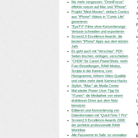

Nix mehr vergessen: "OmniFocus"
effektiv nutzen auf Mac und "iPhone"

Projekt "Mind Movies": einfach Comics
s
aus "iPhone"-Videos in "Comic Life"

generieren
"EyeTV"-Filme ohne Konvertierungs-

Verluste schneiden und exportieren
Screen2.0 Excellence Awards: die
besten "iPhone" Apps aus dem letzten

Jahr

Es geht auch mit "Vorschau": PDF-
Seiten löschen, einfügen, verschieben

"CHDK" für Canon PowerShots: mehr

Foto-Einstellungen, RAW-Modus,
Scripte in der Kamera, Live-

Histogramme, höhere Video-Qualität

und vieles mehr dank Kamera-Hacks

Stylish: "iMac" als Media Center
Mal wieder Power-User-Tipp für

"iTunes": die Mediathek von einem
drahtlosen Drive aus dem Netz
L
benutzen

Editieren und Konvertierung von

Datenformaten mit "QuickTime 7 Pro"
Screen2.0 Excellence Awards 2008:
der perfekte professionelle RAW
Workflow
Alle Passworte im Safe: so verwalten
D