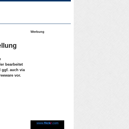
Werbung
ellung
e
er bearbeitet
 ggf. auch via
reeware vor.
www.
flick
r
.com