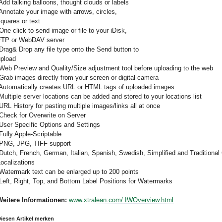
 Add talking balloons, thought clouds or labels
 Annotate your image with arrows, circles,
quares or text
 One click to send image or file to your iDisk,
FTP or WebDAV server
 Drag& Drop any file type onto the Send button to
upload
 Web Preview and Quality/Size adjustment tool before uploading to the web
 Grab images directly from your screen or digital camera
 Automatically creates URL or HTML tags of uploaded images
 Multiple server locations can be added and stored to your locations list
 URL History for pasting multiple images/links all at once
 Check for Overwrite on Server
 User Specific Options and Settings
 Fully Apple-Scriptable
 PNG, JPG, TIFF support
 Dutch, French, German, Italian, Spanish, Swedish, Simplified and Traditional
ocalizations
 Watermark text can be enlarged up to 200 points
 Left, Right, Top, and Bottom Label Positions for Watermarks
Weitere Informationen:
www.xtralean.com/ IWOverview.html
iesen Artikel merken