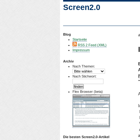
Screen2.0
Blog
a
Startseite
RSS 2 Feed (XML)
Impressum
Archiv
Nach Themen:
Nach Stichwort:
Flex Browser (beta)
A




Die besten Screen2.0-Artikel