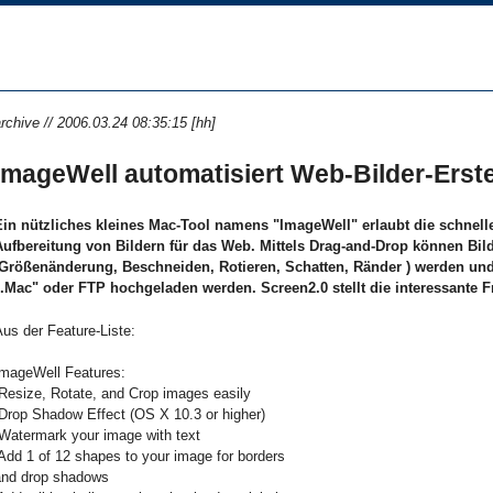
rchive // 2006.03.24 08:35:15 [hh]
ImageWell automatisiert Web-Bilder-Erst
Ein nützliches kleines Mac-Tool namens "ImageWell" erlaubt die schnell
Aufbereitung von Bildern für das Web. Mittels Drag-and-Drop können Bild
(Größenänderung, Beschneiden, Rotieren, Schatten, Ränder ) werden und
".Mac" oder FTP hochgeladen werden. Screen2.0 stellt die interessante F
us der Feature-Liste:
ImageWell Features:
 Resize, Rotate, and Crop images easily
 Drop Shadow Effect (OS X 10.3 or higher)
 Watermark your image with text
 Add 1 of 12 shapes to your image for borders
and drop shadows