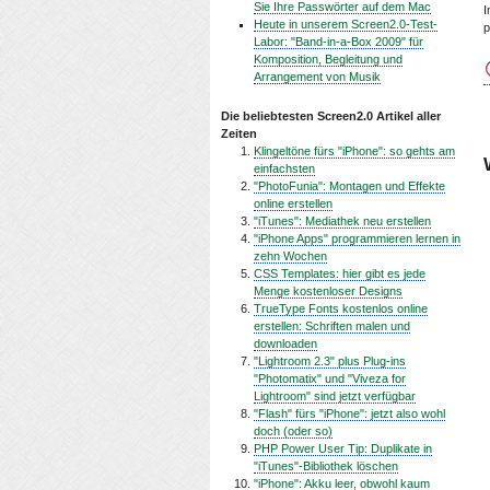
Sie Ihre Passwörter auf dem Mac
I
Heute in unserem Screen2.0-Test-
p
Labor: "Band-in-a-Box 2009" für
Komposition, Begleitung und
Arrangement von Musik
Die beliebtesten Screen2.0 Artikel aller
Zeiten
Klingeltöne fürs "iPhone": so gehts am
einfachsten
"PhotoFunia": Montagen und Effekte
online erstellen
"iTunes": Mediathek neu erstellen
"iPhone Apps" programmieren lernen in
zehn Wochen
CSS Templates: hier gibt es jede
Menge kostenloser Designs
TrueType Fonts kostenlos online
erstellen: Schriften malen und
downloaden
"Lightroom 2.3" plus Plug-ins
"Photomatix" und "Viveza for
Lightroom" sind jetzt verfügbar
"Flash" fürs "iPhone": jetzt also wohl
doch (oder so)
PHP Power User Tip: Duplikate in
"iTunes"-Bibliothek löschen
"iPhone": Akku leer, obwohl kaum