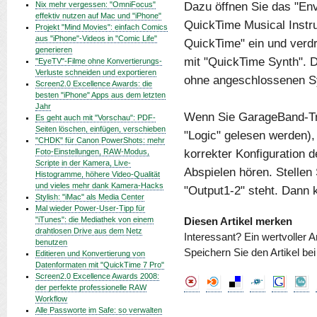
Dazu öffnen Sie das "En
Nix mehr vergessen: "OmniFocus"
effektiv nutzen auf Mac und "iPhone"
QuickTime Musical Instru
Projekt "Mind Movies": einfach Comics
aus "iPhone"-Videos in "Comic Life"
QuickTime" ein und verd
generieren
mit "QuickTime Synth". 
"EyeTV"-Filme ohne Konvertierungs-
Verluste schneiden und exportieren
ohne angeschlossenen Sy
Screen2.0 Excellence Awards: die
besten "iPhone" Apps aus dem letzten
Jahr
Wenn Sie GarageBand-Tra
Es geht auch mit "Vorschau": PDF-
Seiten löschen, einfügen, verschieben
"Logic" gelesen werden),
"CHDK" für Canon PowerShots: mehr
korrekter Konfiguration d
Foto-Einstellungen, RAW-Modus,
Scripte in der Kamera, Live-
Abspielen hören. Stellen
Histogramme, höhere Video-Qualität
und vieles mehr dank Kamera-Hacks
"Output1-2" steht. Dann 
Stylish: "iMac" als Media Center
Mal wieder Power-User-Tipp für
"iTunes": die Mediathek von einem
Diesen Artikel merken
drahtlosen Drive aus dem Netz
Interessant? Ein wertvoller A
benutzen
Speichern Sie den Artikel be
Editieren und Konvertierung von
Datenformaten mit "QuickTime 7 Pro"
Screen2.0 Excellence Awards 2008:
der perfekte professionelle RAW
Workflow
Alle Passworte im Safe: so verwalten