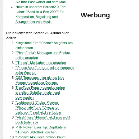
Sie Ihre Passwörter auf dem Mac
Heute in unserem Screen2.0-Test-
Labor: "Band-in-a-Box 2009" für
Werbung
Komposition, Begleitung und
Arrangement von Musik
Die beliebtesten Screen2.0 Artikel aller
Zeiten
Klingeltöne fürs "iPhone": so gehts am
einfachsten
"PhotoFunia": Montagen und Effekte
online erstellen
"iTunes": Mediathek neu erstellen
"iPhone Apps" programmieren lernen in
zehn Wochen
CSS Templates: hier gibt es jede
Menge kostenloser Designs
TrueType Fonts kostenlos online
erstellen: Schriften malen und
downloaden
"Lightroom 2.3" plus Plug-ins
"Photomatix" und "Viveza for
Lightroom" sind jetzt verfügbar
"Flash" fürs "iPhone": jetzt also wohl
doch (oder so)
PHP Power User Tip: Duplikate in
"iTunes"-Bibliothek löschen
"iPhone": Akku leer, obwohl kaum