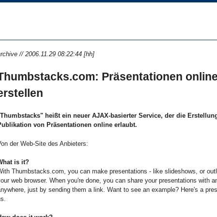
rchive // 2006.11.29 08:22:44 [hh]
Thumbstacks.com: Präsentationen onlin
erstellen
"Thumbstacks" heißt ein neuer AJAX-basierter Service, der die Erstellun
Publikation von Präsentationen online erlaubt.
Von der Web-Site des Anbieters:
hat is it?
ith Thumbstacks.com, you can make presentations - like slideshows, or outlin
your web browser. When you're done, you can share your presentations with a
nywhere, just by sending them a link. Want to see an example? Here's a pres
s.