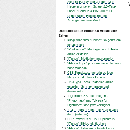
Sie Ihre Passwörter auf dem Mac
Heute in unserem Screen2.0-Test-
Labor: "Band-in-a-Box 2009" für
Komposition, Begleitung und
Arrangement von Musik
Die beliebtesten Screen2.0 Artikel aller
Zeiten
Klingeltöne fürs "iPhone": so gehts am
einfachsten
"PhotoFunia": Montagen und Effekte
online erstellen
"iTunes": Mediathek neu erstellen
"iPhone Apps" programmieren lernen in
zehn Wochen
CSS Templates: hier gibt es jede
Menge kostenloser Designs
TrueType Fonts kostenlos online
erstellen: Schriften malen und
downloaden
"Lightroom 2.3" plus Plug-ins
"Photomatix" und "Viveza for
Lightroom" sind jetzt verfügbar
"Flash" fürs "iPhone": jetzt also wohl
doch (oder so)
PHP Power User Tip: Duplikate in
"iTunes"-Bibliothek löschen
"iPhone": Akku leer, obwohl kaum