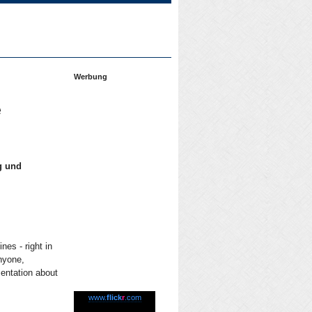
Werbung
e
g und
es - right in
nyone,
entation about
www.
flick
r
.com