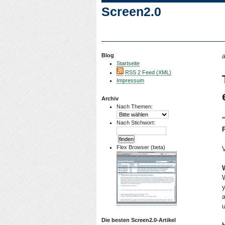
Screen2.0
Blog
a
Startseite
RSS 2 Feed (XML)
Impressum
Archiv
Nach Themen:
Nach Stichwort:
Flex Browser (beta)
W
W
a
u
Die besten Screen2.0-Artikel