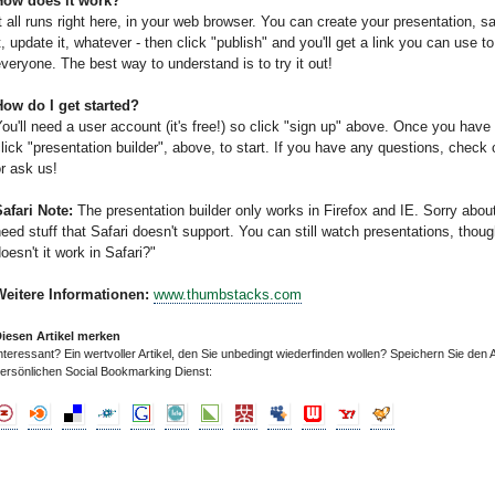
How does it work?
t all runs right here, in your web browser. You can create your presentation, s
t, update it, whatever - then click "publish" and you'll get a link you can use to
veryone. The best way to understand is to try it out!
How do I get started?
ou'll need a user account (it's free!) so click "sign up" above. Once you have
lick "presentation builder", above, to start. If you have any questions, check
r ask us!
afari Note:
The presentation builder only works in Firefox and IE. Sorry about
eed stuff that Safari doesn't support. You can still watch presentations, thou
oesn't it work in Safari?"
Weitere Informationen:
www.thumbstacks.com
iesen Artikel merken
nteressant? Ein wertvoller Artikel, den Sie unbedingt wiederfinden wollen? Speichern Sie den A
ersönlichen Social Bookmarking Dienst: