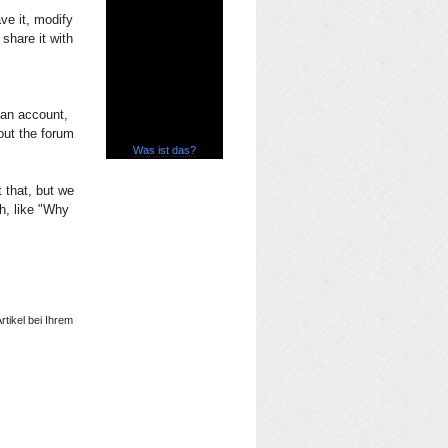
ave it, modify
 share it with
 an account,
 out the forum
Was ist das?
 that, but we
gh, like "Why
rtikel bei Ihrem