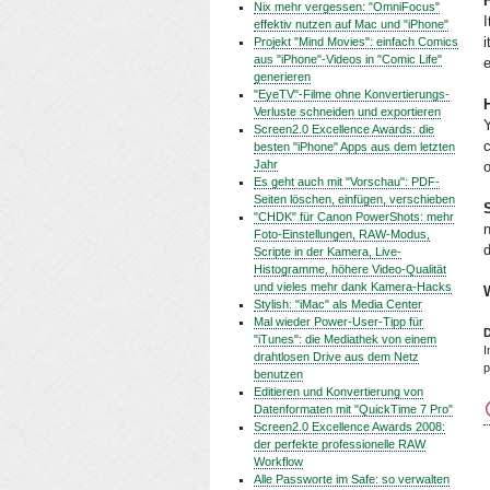
Nix mehr vergessen: "OmniFocus"
I
effektiv nutzen auf Mac und "iPhone"
i
Projekt "Mind Movies": einfach Comics
aus "iPhone"-Videos in "Comic Life"
e
generieren
"EyeTV"-Filme ohne Konvertierungs-
Verluste schneiden und exportieren
Y
Screen2.0 Excellence Awards: die
c
besten "iPhone" Apps aus dem letzten
Jahr
o
Es geht auch mit "Vorschau": PDF-
Seiten löschen, einfügen, verschieben
S
"CHDK" für Canon PowerShots: mehr
n
Foto-Einstellungen, RAW-Modus,
d
Scripte in der Kamera, Live-
Histogramme, höhere Video-Qualität
und vieles mehr dank Kamera-Hacks
Stylish: "iMac" als Media Center
Mal wieder Power-User-Tipp für
D
"iTunes": die Mediathek von einem
I
drahtlosen Drive aus dem Netz
p
benutzen
Editieren und Konvertierung von
Datenformaten mit "QuickTime 7 Pro"
Screen2.0 Excellence Awards 2008:
der perfekte professionelle RAW
Workflow
Alle Passworte im Safe: so verwalten