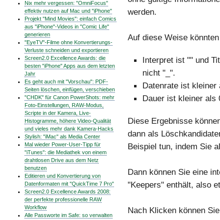
Nix mehr vergessen: "OmniFocus"
werden.
effektiv nutzen auf Mac und "iPhone"
Projekt "Mind Movies": einfach Comics
aus "iPhone"-Videos in "Comic Life"
generieren
Auf diese Weise könnten 
"EyeTV"-Filme ohne Konvertierungs-
Verluste schneiden und exportieren
Screen2.0 Excellence Awards: die
Interpret ist "" und T
besten "iPhone" Apps aus dem letzten
nicht "_".
Jahr
Es geht auch mit "Vorschau": PDF-
Datenrate ist kleiner 
Seiten löschen, einfügen, verschieben
Dauer ist kleiner als
"CHDK" für Canon PowerShots: mehr
Foto-Einstellungen, RAW-Modus,
Scripte in der Kamera, Live-
Diese Ergebnisse könne
Histogramme, höhere Video-Qualität
und vieles mehr dank Kamera-Hacks
dann als Löschkandidate
Stylish: "iMac" als Media Center
Mal wieder Power-User-Tipp für
Beispiel tun, indem Sie a
"iTunes": die Mediathek von einem
drahtlosen Drive aus dem Netz
benutzen
Dann können Sie eine inte
Editieren und Konvertierung von
"Keepers" enthält, also et
Datenformaten mit "QuickTime 7 Pro"
Screen2.0 Excellence Awards 2008:
der perfekte professionelle RAW
Workflow
Nach Klicken können Sie 
Alle Passworte im Safe: so verwalten