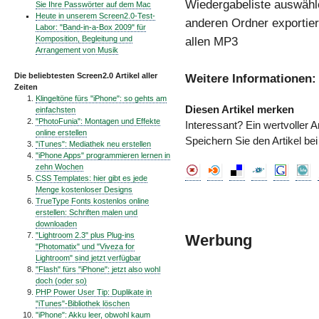
Wiedergabeliste auswähl
Sie Ihre Passwörter auf dem Mac
Heute in unserem Screen2.0-Test-
anderen Ordner exportie
Labor: "Band-in-a-Box 2009" für
Komposition, Begleitung und
allen MP3
Arrangement von Musik
Die beliebtesten Screen2.0 Artikel aller
Weitere Informationen:
Zeiten
Klingeltöne fürs "iPhone": so gehts am
Diesen Artikel merken
einfachsten
"PhotoFunia": Montagen und Effekte
Interessant? Ein wertvoller A
online erstellen
Speichern Sie den Artikel be
"iTunes": Mediathek neu erstellen
"iPhone Apps" programmieren lernen in
zehn Wochen
CSS Templates: hier gibt es jede
Menge kostenloser Designs
TrueType Fonts kostenlos online
erstellen: Schriften malen und
downloaden
"Lightroom 2.3" plus Plug-ins
Werbung
"Photomatix" und "Viveza for
Lightroom" sind jetzt verfügbar
"Flash" fürs "iPhone": jetzt also wohl
doch (oder so)
PHP Power User Tip: Duplikate in
"iTunes"-Bibliothek löschen
"iPhone": Akku leer, obwohl kaum