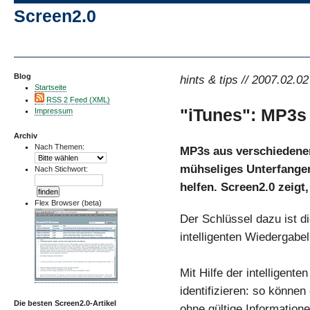
Screen2.0
Blog
hints & tips // 2007.02.02
Startseite
RSS 2 Feed (XML)
"iTunes": MP3s 
Impressum
Archiv
Nach Themen:
MP3s aus verschiedenen
mühseliges Unterfangen
Nach Stichwort:
helfen. Screen2.0 zeigt,
Flex Browser (beta)
Der Schlüssel dazu ist d
intelligenten Wiedergabe
Mit Hilfe der intelligen
identifizieren: so könne
Die besten Screen2.0-Artikel
ohne gültige Informatione