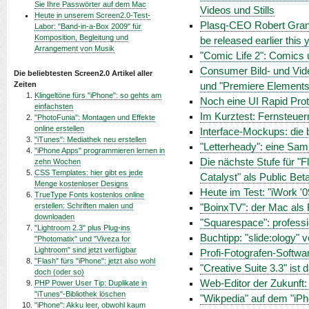
Sie Ihre Passwörter auf dem Mac
Videos und Stills
Heute in unserem Screen2.0-Test-
Plasq-CEO Robert Grant i
Labor: "Band-in-a-Box 2009" für
Komposition, Begleitung und
be released earlier this 
Arrangement von Musik
"Comic Life 2": Comics 
Consumer Bild- und Vide
Die beliebtesten Screen2.0 Artikel aller
Zeiten
und "Premiere Elements
Klingeltöne fürs "iPhone": so gehts am
Noch eine UI Rapid Proto
einfachsten
Im Kurztest: Fernsteuer
"PhotoFunia": Montagen und Effekte
online erstellen
Interface-Mockups: die b
"iTunes": Mediathek neu erstellen
"Letterheady": eine Sa
"iPhone Apps" programmieren lernen in
Die nächste Stufe für "Fl
zehn Wochen
CSS Templates: hier gibt es jede
Catalyst" als Public Bet
Menge kostenloser Designs
Heute im Test: "iWork '0
TrueType Fonts kostenlos online
erstellen: Schriften malen und
"BoinxTV": der Mac als
downloaden
"Squarespace": professi
"Lightroom 2.3" plus Plug-ins
Buchtipp: "slide:ology"
"Photomatix" und "Viveza for
Lightroom" sind jetzt verfügbar
Profi-Fotografen-Software
"Flash" fürs "iPhone": jetzt also wohl
"Creative Suite 3.3" ist
doch (oder so)
Web-Editor der Zukunft
PHP Power User Tip: Duplikate in
"iTunes"-Bibliothek löschen
"Wikpedia" auf dem "iPh
"iPhone": Akku leer, obwohl kaum