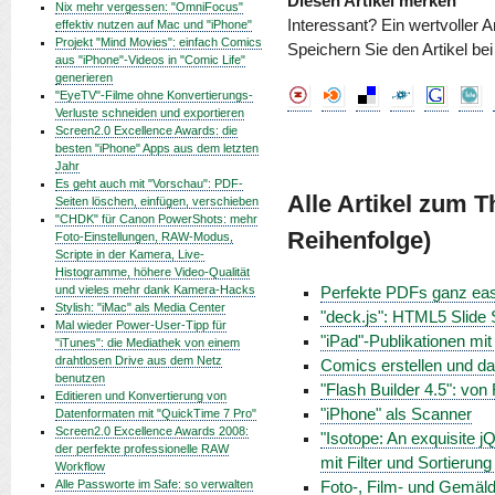
Diesen Artikel merken
Nix mehr vergessen: "OmniFocus"
Interessant? Ein wertvoller A
effektiv nutzen auf Mac und "iPhone"
Projekt "Mind Movies": einfach Comics
Speichern Sie den Artikel be
aus "iPhone"-Videos in "Comic Life"
generieren
"EyeTV"-Filme ohne Konvertierungs-
Verluste schneiden und exportieren
Screen2.0 Excellence Awards: die
besten "iPhone" Apps aus dem letzten
Jahr
Es geht auch mit "Vorschau": PDF-
Alle Artikel zum 
Seiten löschen, einfügen, verschieben
"CHDK" für Canon PowerShots: mehr
Reihenfolge)
Foto-Einstellungen, RAW-Modus,
Scripte in der Kamera, Live-
Histogramme, höhere Video-Qualität
und vieles mehr dank Kamera-Hacks
Perfekte PDFs ganz eas
Stylish: "iMac" als Media Center
"deck.js": HTML5 Slid
Mal wieder Power-User-Tipp für
"iPad"-Publikationen mi
"iTunes": die Mediathek von einem
drahtlosen Drive aus dem Netz
Comics erstellen und da
benutzen
"Flash Builder 4.5": von
Editieren und Konvertierung von
"iPhone" als Scanner
Datenformaten mit "QuickTime 7 Pro"
Screen2.0 Excellence Awards 2008:
"Isotope: An exquisite j
der perfekte professionelle RAW
mit Filter und Sortierun
Workflow
Alle Passworte im Safe: so verwalten
Foto-, Film- und Gemäld