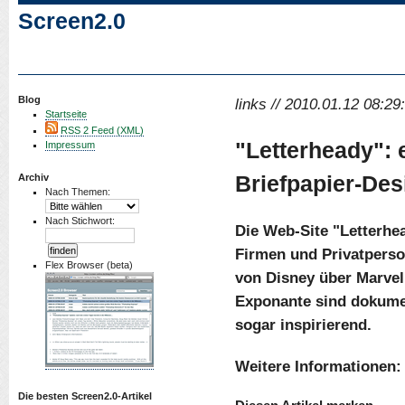
Screen2.0
Blog
links // 2010.01.12 08:29
Startseite
RSS 2 Feed (XML)
"Letterheady":
Impressum
Briefpapier-Des
Archiv
Nach Themen:
Nach Stichwort:
Die Web-Site "Letterhe
Firmen und Privatperso
Flex Browser (beta)
von Disney über Marvel 
Exponante sind dokument
sogar inspirierend.
Weitere Informationen:
Die besten Screen2.0-Artikel