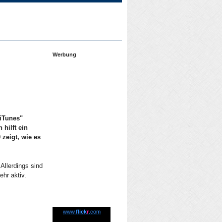
Werbung
iTunes"
 hilft ein
zeigt, wie es
Allerdings sind
hr aktiv.
www.
flick
r
.com