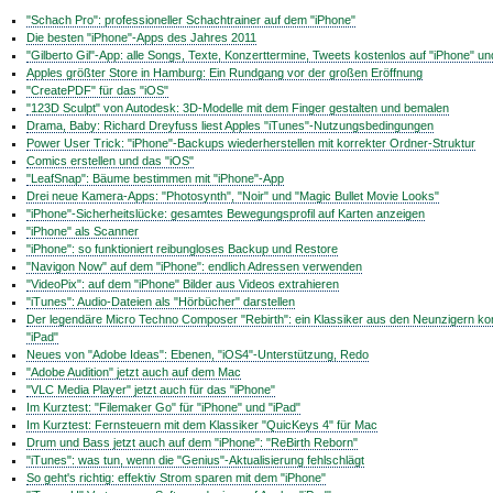
"Schach Pro": professioneller Schachtrainer auf dem "iPhone"
Die besten "iPhone"-Apps des Jahres 2011
"Gilberto Gil"-App: alle Songs, Texte, Konzerttermine, Tweets kostenlos auf "iPhone" un
Apples größter Store in Hamburg: Ein Rundgang vor der großen Eröffnung
"CreatePDF" für das "iOS"
"123D Sculpt" von Autodesk: 3D-Modelle mit dem Finger gestalten und bemalen
Drama, Baby: Richard Dreyfuss liest Apples "iTunes"-Nutzungsbedingungen
Power User Trick: "iPhone"-Backups wiederherstellen mit korrekter Ordner-Struktur
Comics erstellen und das "iOS"
"LeafSnap": Bäume bestimmen mit "iPhone"-App
Drei neue Kamera-Apps: "Photosynth", "Noir" und "Magic Bullet Movie Looks"
"iPhone"-Sicherheitslücke: gesamtes Bewegungsprofil auf Karten anzeigen
"iPhone" als Scanner
"iPhone": so funktioniert reibungloses Backup und Restore
"Navigon Now" auf dem "iPhone": endlich Adressen verwenden
"VideoPix": auf dem "iPhone" Bilder aus Videos extrahieren
"iTunes": Audio-Dateien als "Hörbücher" darstellen
Der legendäre Micro Techno Composer "Rebirth": ein Klassiker aus den Neunzigern k
"iPad"
Neues von "Adobe Ideas": Ebenen, "iOS4"-Unterstützung, Redo
"Adobe Audition" jetzt auch auf dem Mac
"VLC Media Player" jetzt auch für das "iPhone"
Im Kurztest: "Filemaker Go" für "iPhone" und "iPad"
Im Kurztest: Fernsteuern mit dem Klassiker "QuicKeys 4" für Mac
Drum und Bass jetzt auch auf dem "iPhone": "ReBirth Reborn"
"iTunes": was tun, wenn die "Genius"-Aktualisierung fehlschlägt
So geht's richtig: effektiv Strom sparen mit dem "iPhone"