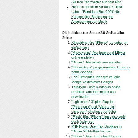
Sie Ihre Passwörter auf dem Mac
Heute in unserem Screen2.0-Test-
Labor: "Band-in-a-Box 2009" für
Komposition, Begleitung und
Arrangement von Musik
Die beliebtesten Screen2.0 Artikel aller
Zeiten
Klingeltöne fürs "iPhone": so gehts am
einfachsten
"PhotoFunia": Montagen und Effekte
online erstellen
"iTunes": Mediathek neu erstellen
"iPhone Apps" programmieren lernen in
zehn Wochen
CSS Templates: hier gibt es jede
Menge kostenloser Designs
TrueType Fonts kostenlos online
erstellen: Schriften malen und
downloaden
"Lightroom 2.3" plus Plug-ins
"Photomatix" und "Viveza for
Lightroom" sind jetzt verfügbar
"Flash" fürs "iPhone": jetzt also wohl
doch (oder so)
PHP Power User Tip: Duplikate in
"iTunes"-Bibliothek löschen
"iPhone": Akku leer, obwohl kaum