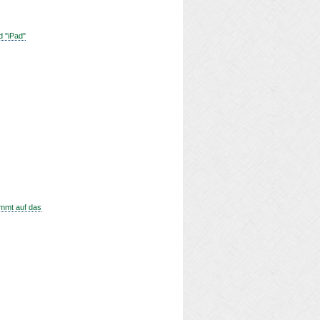
d "iPad"
ommt auf das