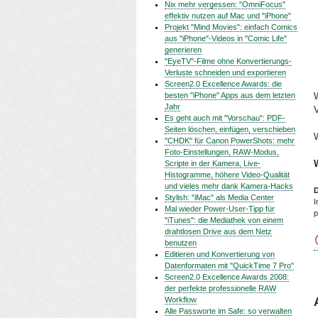
Nix mehr vergessen: "OmniFocus"
effektiv nutzen auf Mac und "iPhone"
Projekt "Mind Movies": einfach Comics
aus "iPhone"-Videos in "Comic Life"
generieren
"EyeTV"-Filme ohne Konvertierungs-
Verluste schneiden und exportieren
Screen2.0 Excellence Awards: die
besten "iPhone" Apps aus dem letzten
W
Jahr
Es geht auch mit "Vorschau": PDF-
Seiten löschen, einfügen, verschieben
W
"CHDK" für Canon PowerShots: mehr
Foto-Einstellungen, RAW-Modus,
Scripte in der Kamera, Live-
Histogramme, höhere Video-Qualität
und vieles mehr dank Kamera-Hacks
D
Stylish: "iMac" als Media Center
I
Mal wieder Power-User-Tipp für
p
"iTunes": die Mediathek von einem
drahtlosen Drive aus dem Netz
benutzen
Editieren und Konvertierung von
Datenformaten mit "QuickTime 7 Pro"
Screen2.0 Excellence Awards 2008:
der perfekte professionelle RAW
Workflow
Alle Passworte im Safe: so verwalten