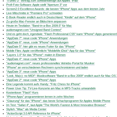
"iTunes U" Vortrag zum Softwaredesign auf Apples "iPad"
Profi-Foto-Software: Apple stellt "Aperture 3" vor
Screen2.0 Excellence Awards: die besten "iPhone" Apps aus dem letzten Jahr
Live-Mitschnitte in "Premiere Pro" schneiden
E-Book-Reader endlich auch in Deutschland: "Kindle" auf dem "iPhone"
Zu große Mac-Fenster an Bildschirm anpassen
Heute im Testlabor: "Band-in-a-Box 2009.5" für Mac
audiomagnet.com "Unsigned Band Contest"
Und es geht doch, irgendwie: "Flash Professional CS5" kann "iPhone"-Apps generieren!
"AppDate 7": neue coole "iPhone"-Anwendungen
"AppDate 6": neue, coole "iPhone"-Anwendungen
"AppDate 5": hier gibt es neues Futter für das "iPhone"
Mobile Files: Apple veröffentlicht "MobileMe iDisk"-App für das "iPhone"
"Layers 1.0" für das "iPhone": malen in Ebenen
"AppDate 4": neue coole "iPhone"-Apps
"audiomagnet.com": neues professionelles Vetriebs-Portal für Musiker
"iPhone" an verschiedenen Rechnern synchronisieren und laden
"AppDate 3": neue coole "iPhone"-Apps
"Look, Ma(c): no MIDI": Musiksoftware "Band-in-a-Box 2009" endlich auch für Mac OS 
"AppDate 2": neue coole "iPhone"-Apps
Eine Legende kommt aufs Handy: "Fritz Chess for iPhone"
Power User Tip: TV-Live-Konzerte am Mac in MP3-Tracks umwandeln
Kostenloser "Flash"-Kurs
"iPhone Apps" programmieren lernen in zehn Wochen
"Glaurung" für das "iPhone": das beste Schachprogramm für Apples Mobile-Phone
Im Test: "Safari 4", laut Apple "The World’s Fastest & Most Innovative Browser"
Stylish: "iMac" als Media Center
"ActionScript 3.0 API Reference for iPhone"