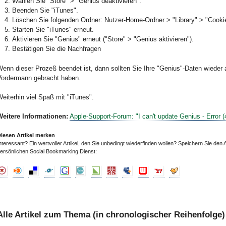
Wählen Sie "Store" > "Genius deaktivieren".
Beenden Sie "iTunes".
Löschen Sie folgenden Ordner: Nutzer-Home-Ordner > "Library" > "Cooki
Starten Sie "iTunes" erneut.
Aktivieren Sie "Genius" erneut ("Store" > "Genius aktivieren").
Bestätigen Sie die Nachfragen
enn dieser Prozeß beendet ist, dann sollten Sie Ihre "Genius"-Daten wieder 
Vordermann gebracht haben.
eiterhin viel Spaß mit "iTunes".
Weitere Informationen:
Apple-Support-Forum: "I can't update Genius - Error (
iesen Artikel merken
nteressant? Ein wertvoller Artikel, den Sie unbedingt wiederfinden wollen? Speichern Sie den A
ersönlichen Social Bookmarking Dienst:
Alle Artikel zum Thema (in chronologischer Reihenfolge)