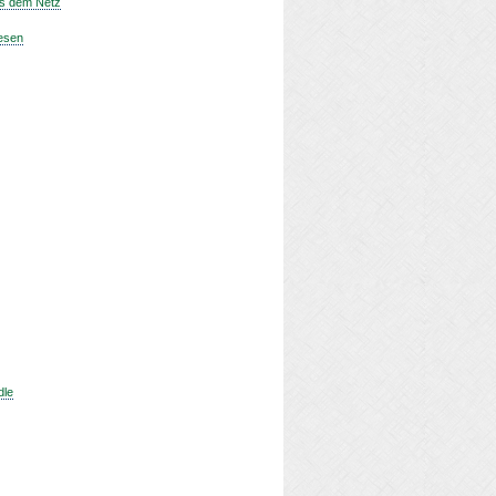
us dem Netz
lesen
dle