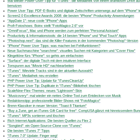
Mal wieder Power-User-Tipp für "iTunes": die Mediathek von einem drahtlosen Drive a
benutzen
Power User Tipp: PDF-E-Books und digitale Zeitschriften unterwegs auf dem "iPhone" 
Screen2.0 Excellence Awards 2008: die besten "iPhone" Productivity-Anwendungen
"AppDate 1": neue coole "iPhone"-Apps
Profi-Fotoshows: Boinx stellt "FotoMagico 2.6" vor
"OmniFocus", Mac und iPhone werden zum perfekten "Personal Asistant"
Productivity & Informationstools: die 14 besten "iPhone" und "iPod Touch" Apps
"Photoshop.next": das sind die Killer-Features in der kommenden "Photoshop"-Version
"iPhone" Power User Tipps: was machen bei Fehlfunktionen?
Neue Suchmaschine "searchme": visuelles Suchen mit Kategorien und "Cover Flow"
Klingeltöne fürs "iPhone": so gehts am einfachsten
"Surface": der digitale Tisch mit dem intuitiven Interface
Tonspuren aus "iMovie HD" nachbearbeiten
"iTunes": Wieviele Tracks sind in der aktuellen Auswahl?
"iTunes": Mediathek neu erstellen
PHP Power User Tip: Update für "iTunesCleanUp"
PHP Power User Tip: Duplikate in "iTunes"-Bibliothek löschen
ScaleNine-Flex-Themes: neues "Lightroom"-Skin
"Musicovery": mal wieder ein nettes Online-Tool zum Entdecken von Musik
Redaktionstipp: professionelle Bilder-Shows mit "FotoMagico"
Brenn-Klassiker in neuer Version: "Toast 8 Titanium"
"Buy a Zune, get an iTunes Gift Card for free": CompUSA glänzt mit hinreissendem Bun
"iTunes": MP3s sortieren und löschen
Rich Internet Applications: Die besten Quellen zu Flex 2
"Songbird": ein Open-Source-Clone von "iTunes"
Die besten "iTunes 7" Tipps
"iTunes 7.0" Update: Finger weg!