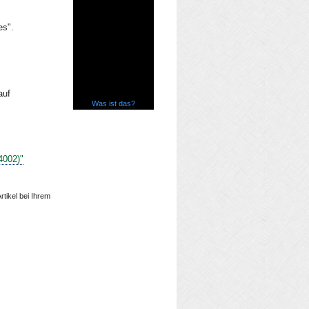
es".
auf
Was ist das?
4002)"
rtikel bei Ihrem